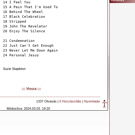
Hirdetés
14 I Feel You
15 A Pain That I'm Used To
16 Behind The Wheel
17 Black Celebration
18 Stripped
19 John The Revelator
20 Enjoy The Silence
21 Condemnation
22 Just Can't Get Enough
23 Never Let Me Down Again
24 Personal Jesus
Suzie Stapleton
::: Vissza :::
1337 Olvasás |
0 Hozzászólás
|
Nyomtatás
Módosítva: 2024.03.03. 19:20