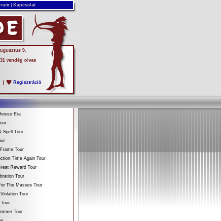
rum
|
Kapcsolat
augusztus 9.
 31 vendég olvas
s
|
Regisztráció
ehouse Era
our
 Spell Tour
our
 Frame Tour
ction Time Again Tour
reat Reward Tour
bration Tour
For The Masses Tour
Violation Tour
 Tour
Summer Tour
es