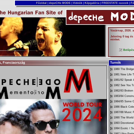
Főoldal
|
depeCHe MODE
|
Videók
|
Képgaléria
|
FREESTATE cuccok
|
Fó
Vasárnap, 2026. 
Jelenleg 0 tag és
minket.
Belépé
zs, Franciaország
Turnék
1980 The Bridg
1981 New Life T
1981/82 Speak &
1982 See You T
1982/83 Broken
1983/84 Constru
1984/85 Some G
1986 Black Cele
1987/88 Music 
1990 The World 
1993 Devotional
1994 Exotic / 
1997 Ultra Parti