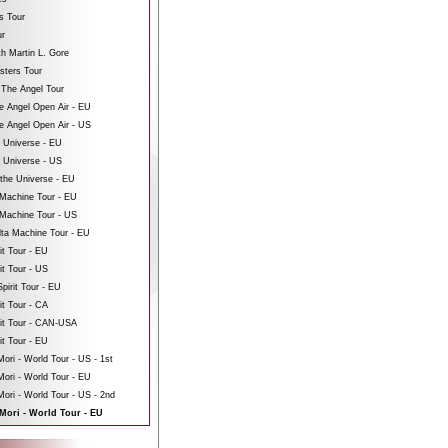
s Tour
ur
th Martin L. Gore
sters Tour
 The Angel Tour
e Angel Open Air - EU
e Angel Open Air - US
e Universe - EU
e Universe - US
 the Universe - EU
Machine Tour - EU
Machine Tour - US
ta Machine Tour - EU
it Tour - EU
it Tour - US
pirit Tour - EU
it Tour - CA
rit Tour - CAN-USA
it Tour - EU
ri - World Tour - US - 1st
ori - World Tour - EU
ri - World Tour - US - 2nd
Mori - World Tour - EU