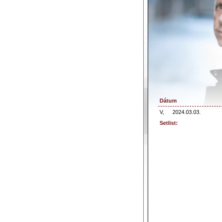
Dátum
V,
2024.03.03.
Setlist: