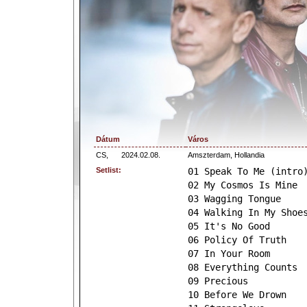
Dátum
Város
CS,
2024.02.08.
Amszterdam, Hollandia
Setlist:
01 Speak To Me (intro
02 My Cosmos Is Mine
03 Wagging Tongue
04 Walking In My Shoe
05 It's No Good
06 Policy Of Truth
07 In Your Room
08 Everything Counts
09 Precious
10 Before We Drown