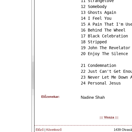
11 Strangelove
12 Somebody
13 Ghosts Again
14 I Feel You
15 A Pain That I'm Us
16 Behind The Wheel
17 Black Celebration
18 Stripped
19 John The Revelator
20 Enjoy The Silence
21 Condemnation
22 Just Can't Get Eno
23 Never Let Me Down 
24 Personal Jesus
Előzenekar:
Nadine Shah
::: Vissza :::
Előző
|
Következő
1439 Olvasá