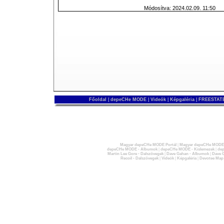
Módosítva: 2024.02.09. 11:50
Főoldal
|
depeCHe MODE
|
Videók
|
Képgaléria
|
FREESTATE
Magyar depeCHe MODE Portál
|
Magyar depeCHe MODE 
depeCHe MODE - Albumok
|
depeCHe MODE - Kislemezek
|
dep
Martin Lee Gore - Dalszövegek
|
Dave Gahan - Albumok
|
Dave G
Recoil - Dalszövegek
|
Videók
|
Képgaléria
|
Devotee Map