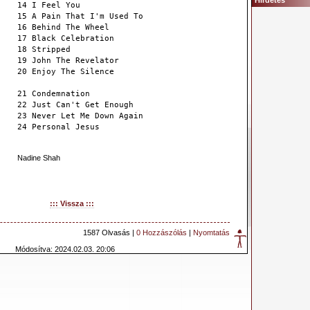
Hirdetés
14 I Feel You
15 A Pain That I'm Used To
16 Behind The Wheel
17 Black Celebration
18 Stripped
19 John The Revelator
20 Enjoy The Silence
21 Condemnation
22 Just Can't Get Enough
23 Never Let Me Down Again
24 Personal Jesus
Nadine Shah
::: Vissza :::
1587 Olvasás |
0 Hozzászólás
|
Nyomtatás
Módosítva: 2024.02.03. 20:06