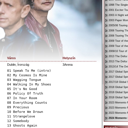
1998 The Single
2001 Exciter To
2003 A Night wi
2003 Paper Mon
2005/06 Touring
2006 Touring Th
2006 Touring Th
2009 Tour of th
2009 Tour of th
2009/10 Tour of
2013 The Delta 
Város
Helyszín
2013 The Delta 
Dublin, Írország
3Arena
2013/14 The Del
01 Speak To Me (intro)
2017 Global Spir
02 My Cosmos Is Mine
2017 Global Spir
03 Wagging Tongue
2017/18 Global S
04 Walking In My Shoes
2018 Global Spir
05 It's No Good
2018 Global Spi
06 Policy Of Truth
2018 Global Spir
07 In Your Room
08 Everything Counts
2023 Memento Mo
09 Precious
2023 Memento M
10 Before We Drown
2023 Memento Mo
11 Strangelove
2024 Memento 
12 Somebody
13 Ghosts Again