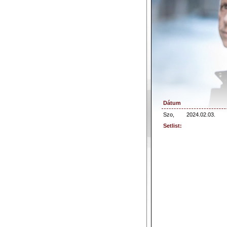
Dátum
Szo,
2024.02.03.
Setlist: