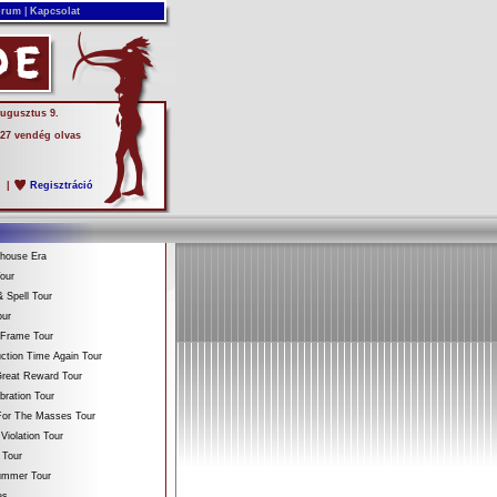
rum
|
Kapcsolat
augusztus 9.
 27 vendég olvas
s
|
Regisztráció
ehouse Era
our
 Spell Tour
our
 Frame Tour
ction Time Again Tour
reat Reward Tour
bration Tour
For The Masses Tour
Violation Tour
 Tour
Summer Tour
es