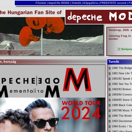
Főoldal
|
depeCHe MODE
|
Videók
|
Képgaléria
|
FREESTATE cuccok
|
Fó
Vasárnap, 2026. 
Jelenleg 0 tag és
minket.
Belépé
n, Írország
Turnék
1980 The Bridg
1981 New Life T
1981/82 Speak &
1982 See You T
1982/83 Broken
1983/84 Constru
1984/85 Some G
1986 Black Cele
1987/88 Music 
1990 The World 
1993 Devotional
1994 Exotic / 
1997 Ultra Parti