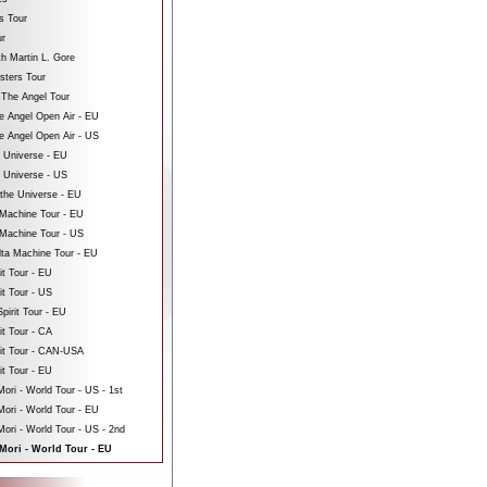
s Tour
ur
th Martin L. Gore
sters Tour
 The Angel Tour
e Angel Open Air - EU
e Angel Open Air - US
e Universe - EU
e Universe - US
 the Universe - EU
Machine Tour - EU
Machine Tour - US
ta Machine Tour - EU
it Tour - EU
it Tour - US
pirit Tour - EU
it Tour - CA
rit Tour - CAN-USA
it Tour - EU
ri - World Tour - US - 1st
ori - World Tour - EU
ri - World Tour - US - 2nd
Mori - World Tour - EU