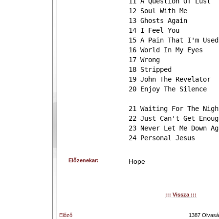
11 A Question Of Lust
12 Soul With Me
13 Ghosts Again
14 I Feel You
15 A Pain That I'm Used
16 World In My Eyes
17 Wrong
18 Stripped
19 John The Revelator
20 Enjoy The Silence
21 Waiting For The Nigh
22 Just Can't Get Enoug
23 Never Let Me Down Ag
24 Personal Jesus
Előzenekar:
Hope
::: Vissza :::
Előző
1387 Olvasá