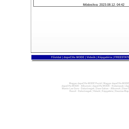
Módosítva: 2023.08.12. 04:42
Főoldal
|
depeCHe MODE
|
Videók
|
Képgaléria
|
FREESTATE
Magyar depeCHe MODE Portál
|
Magyar depeCHe MODE 
depeCHe MODE - Albumok
|
depeCHe MODE - Kislemezek
|
dep
Martin Lee Gore - Dalszövegek
|
Dave Gahan - Albumok
|
Dave G
Recoil - Dalszövegek
|
Videók
|
Képgaléria
|
Devotee Map