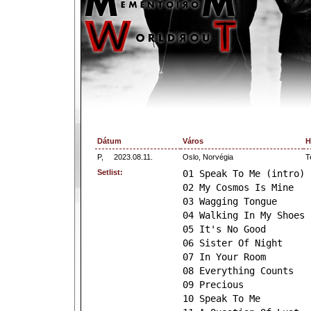
Dátum
Város
H
P,
2023.08.11.
Oslo, Norvégia
T
Setlist:
01 Speak To Me (intro)
02 My Cosmos Is Mine
03 Wagging Tongue
04 Walking In My Shoes
05 It's No Good
06 Sister Of Night
07 In Your Room
08 Everything Counts
09 Precious
10 Speak To Me