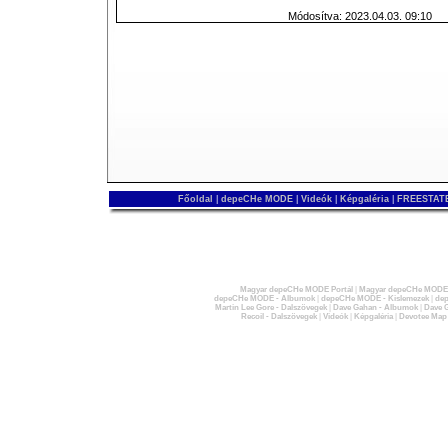
Módosítva: 2023.04.03. 09:10
Főoldal
|
depeCHe MODE
|
Videók
|
Képgaléria
|
FREESTATE
Magyar depeCHe MODE Portál
|
Magyar depeCHe MODE 
depeCHe MODE - Albumok
|
depeCHe MODE - Kislemezek
|
dep
Martin Lee Gore - Dalszövegek
|
Dave Gahan - Albumok
|
Dave G
Recoil - Dalszövegek
|
Videók
|
Képgaléria
|
Devotee Map