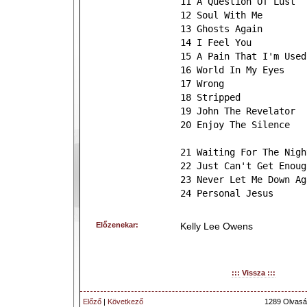
11 A Question Of Lust
12 Soul With Me
13 Ghosts Again
14 I Feel You
15 A Pain That I'm Used
16 World In My Eyes
17 Wrong
18 Stripped
19 John The Revelator
20 Enjoy The Silence
21 Waiting For The Nigh
22 Just Can't Get Enoug
23 Never Let Me Down Ag
24 Personal Jesus
Előzenekar:
Kelly Lee Owens
::: Vissza :::
Előző
|
Következő
1289 Olvasá