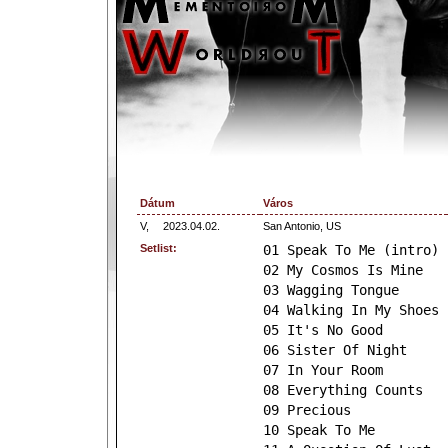
Dátum
Város
V,
2023.04.02.
San Antonio, US
Setlist:
01 Speak To Me (intro)
02 My Cosmos Is Mine
03 Wagging Tongue
04 Walking In My Shoes
05 It's No Good
06 Sister Of Night
07 In Your Room
08 Everything Counts
09 Precious
10 Speak To Me