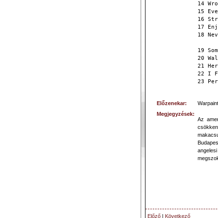
14 Wro
15 Eve
16 Str
17 Enj
18 Nev
19 Som
20 Wal
21 Her
22 I F
23 Per
Előzenekar:
Warpain
Megjegyzések:
Az amer
csökken
makacsu
Budapest
angeles
megszok
Előző
|
Következő