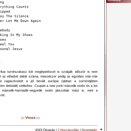
Hirdetés
ng
rything Counts
ipped
oy The Silence
er Let Me Down Again
ebody
king In My Shoes
oes
eel You
sonal Jesus
t
ikai turnészakasz két meglepetéssel is szolgált: először is nem
t az előadott dalok száma, másodszor pedig az együttes már-már
l ragaszkodott a jól bevált európai (abban a sorrendjében
en debütált) setlisthez. Csupán a new yorki második estén és a los
i második-harmadik-negyedik estén játszottak mást is, mint a
ott.
::: Vissza :::
4343 Olvasás |
2 Hozzászólás
|
Nyomtatás