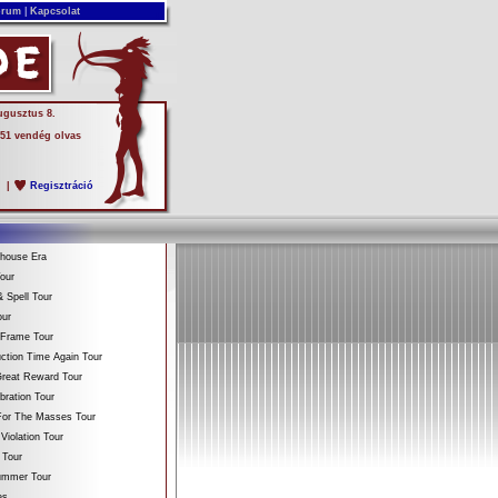
rum
|
Kapcsolat
ugusztus 8.
 51 vendég olvas
s
|
Regisztráció
ehouse Era
our
 Spell Tour
our
 Frame Tour
ction Time Again Tour
reat Reward Tour
bration Tour
For The Masses Tour
Violation Tour
 Tour
Summer Tour
es