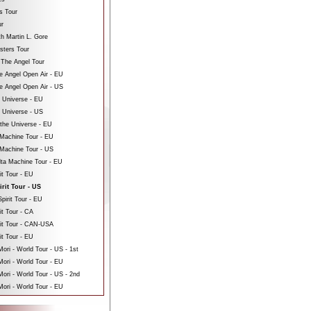
s Tour
ur
th Martin L. Gore
sters Tour
 The Angel Tour
e Angel Open Air - EU
e Angel Open Air - US
e Universe - EU
e Universe - US
 the Universe - EU
Machine Tour - EU
Machine Tour - US
ta Machine Tour - EU
it Tour - EU
irit Tour - US
pirit Tour - EU
it Tour - CA
rit Tour - CAN-USA
it Tour - EU
ri - World Tour - US - 1st
ori - World Tour - EU
ri - World Tour - US - 2nd
ori - World Tour - EU