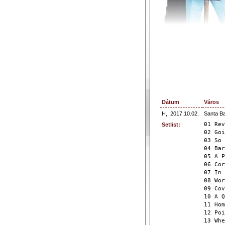
Dátum
Város
H,
2017.10.02.
Santa B
01 Rev
Setlist:
02 Goi
03 So 
04 Bar
05 A P
06 Cor
07 In 
08 Wor
09 Cov
10 A Q
11 Hom
12 Poi
13 Whe