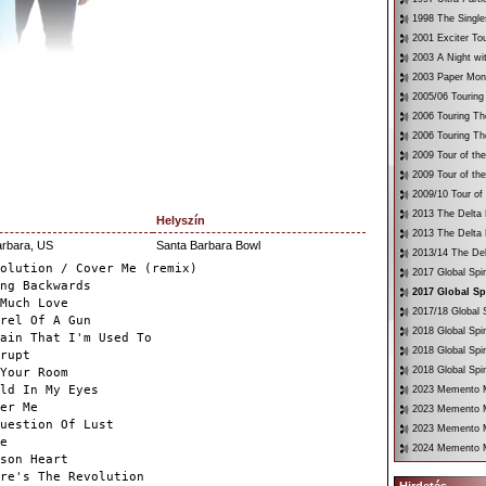
1998 The Single
2001 Exciter To
2003 A Night wi
2003 Paper Mon
2005/06 Touring
2006 Touring Th
2006 Touring Th
2009 Tour of th
2009 Tour of th
2009/10 Tour of
2013 The Delta 
Helyszín
2013 The Delta 
arbara, US
Santa Barbara Bowl
2013/14 The Del
olution / Cover Me (remix)
2017 Global Spir
ng Backwards
2017 Global Sp
Much Love
2017/18 Global S
rel Of A Gun
2018 Global Spir
ain That I'm Used To
2018 Global Spi
rupt
2018 Global Spir
Your Room
ld In My Eyes
2023 Memento Mo
er Me
2023 Memento M
uestion Of Lust
2023 Memento Mo
e
2024 Memento M
son Heart
re's The Revolution