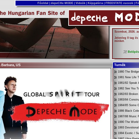
Főoldal
|
depeCHe MODE
|
Videók
|
Képgaléria
|
FREESTATE cuccok
|
Fó
Szombat, 2026. a
Jelenleg 0 tag és
minket.
Belépé
a Barbara, US
Turnék
1980 The Bridg
1981 New Life T
1981/82 Speak &
1982 See You T
1982/83 Broken
1983/84 Constru
1984/85 Some G
1986 Black Cele
1987/88 Music 
1990 The World 
1993 Devotional
1994 Exotic / 
1997 Ultra Parti