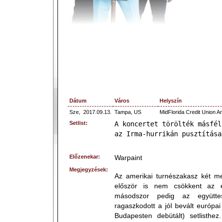
Dátum
Város
Helyszín
Sze,
2017.09.13.
Tampa, US
MidFlorida Credit Union A
Setlist:
A koncertet törölték másfél
az Irma-hurrikán pusztítása
Előzenekar:
Warpaint
Megjegyzések:
Az amerikai turnészakasz két meg
először is nem csökkent az e
másodszor pedig az együtt
ragaszkodott a jól bevált európa
Budapesten debütált) setlisth