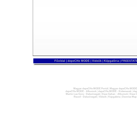
Főoldal
|
depeCHe MODE
|
Videók
|
Képgaléria
|
FREESTATE
Magyar depeCHe MODE Portál
|
Magyar depeCHe MODE 
depeCHe MODE - Albumok
|
depeCHe MODE - Kislemezek
|
dep
Martin Lee Gore - Dalszövegek
|
Dave Gahan - Albumok
|
Dave G
Recoil - Dalszövegek
|
Videók
|
Képgaléria
|
Devotee Map