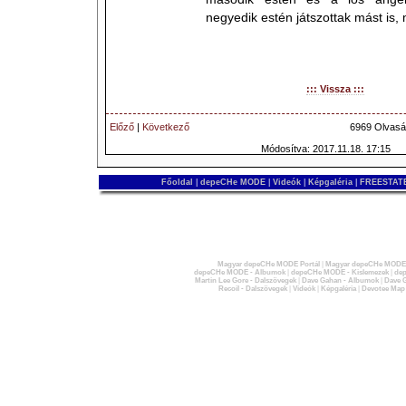
negyedik estén játszottak mást is,
::: Vissza :::
Előző
|
Következő
6969 Olvasá
Módosítva: 2017.11.18. 17:15
Főoldal
|
depeCHe MODE
|
Videók
|
Képgaléria
|
FREESTATE
Magyar depeCHe MODE Portál
|
Magyar depeCHe MODE 
depeCHe MODE - Albumok
|
depeCHe MODE - Kislemezek
|
dep
Martin Lee Gore - Dalszövegek
|
Dave Gahan - Albumok
|
Dave G
Recoil - Dalszövegek
|
Videók
|
Képgaléria
|
Devotee Map