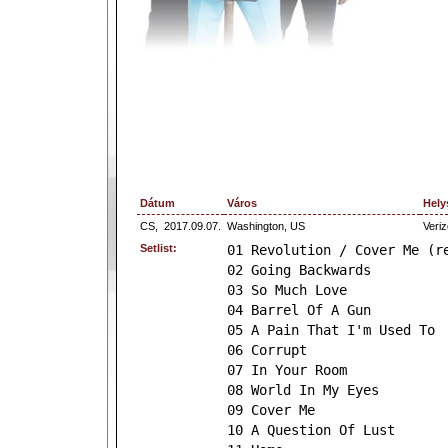
Dátum
Város
Hely
CS,
2017.09.07.
Washington, US
Veri
Setlist:
01 Revolution / Cover Me (r
02 Going Backwards
03 So Much Love
04 Barrel Of A Gun
05 A Pain That I'm Used To
06 Corrupt
07 In Your Room
08 World In My Eyes
09 Cover Me
10 A Question Of Lust