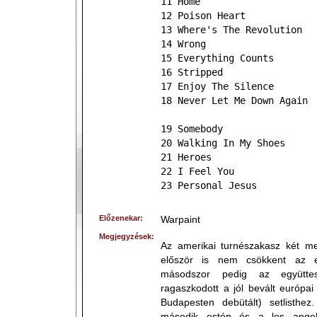
11 Home
12 Poison Heart
13 Where's The Revolution
14 Wrong
15 Everything Counts
16 Stripped
17 Enjoy The Silence
18 Never Let Me Down Again
19 Somebody
20 Walking In My Shoes
21 Heroes
22 I Feel You
23 Personal Jesus
Előzenekar:
Warpaint
Megjegyzések:
Az amerikai turnészakasz két meg
először is nem csökkent az e
másodszor pedig az együtte
ragaszkodott a jól bevált európa
Budapesten debütált) setlisthe
második estén és a los angele