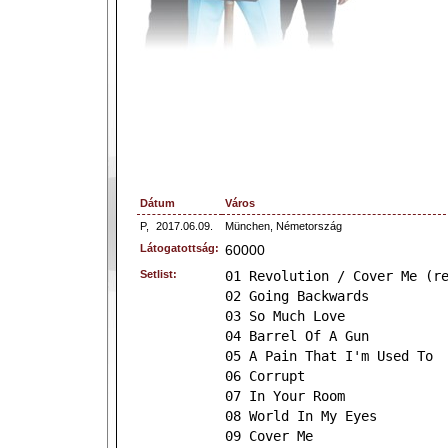
Dátum
Város
P,
2017.06.09.
München, Németország
Látogatottság:
60000
Setlist:
01 Revolution / Cover Me (r
02 Going Backwards
03 So Much Love
04 Barrel Of A Gun
05 A Pain That I'm Used To
06 Corrupt
07 In Your Room
08 World In My Eyes
09 Cover Me