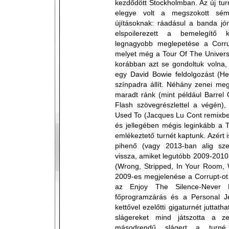
kezdődött Stockholmban. Az új tur
elegye volt a megszokott sé
újításoknak: ráadásul a banda jó
elspoilerezett a bemelegítő 
legnagyobb meglepetése a Corrup
melyet még a Tour Of The Univers
korábban azt se gondoltuk voln
egy David Bowie feldolgozást (He
színpadra állít. Néhány zenei meg
maradt ránk (mint például Barrel
Flash szövegrészlettel a végén), 
Used To (Jacques Lu Cont remixbe
és jellegében mégis leginkább a 
emlékeztető turnét kaptunk. Azért i
pihenő (vagy 2013-ban alig szere
vissza, amiket legutóbb 2009-2010-
(Wrong, Stripped, In Your Room, 
2009-es megjelenése a Corrupt-ot i
az Enjoy The Silence-Never
főprogramzárás és a Personal J
kettővel ezelőtti gigaturnét juttat
slágereket mind játszotta a z
másodrendű slágert a turné