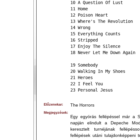
10 A Question Of Lust
11 Home
12 Poison Heart
13 Where's The Revolution
14 Wrong
15 Everything Counts
16 Stripped
17 Enjoy The Silence
18 Never Let Me Down Again
19 Somebody
20 Walking In My Shoes
21 Heroes
22 I Feel You
23 Personal Jesus
Előzenekar:
The Horrors
Megjegyzések:
Egy egyórás fellépéssel már a S
napján elindult a Depeche Mod
keresztelt turnéjának fellépés
fellépések utáni tulajdonképpeni 