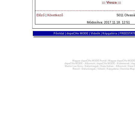
::: Vissza :::
Előző
|
Következő
5011 Olvasá
Módosítva: 2017.11.18. 12:51
Főoldal
|
depeCHe MODE
|
Videók
|
Képgaléria
|
FREESTATE
Magyar depeCHe MODE Portál
|
Magyar depeCHe MODE 
depeCHe MODE - Albumok
|
depeCHe MODE - Kislemezek
|
dep
Martin Lee Gore - Dalszövegek
|
Dave Gahan - Albumok
|
Dave G
Recoil - Dalszövegek
|
Videók
|
Képgaléria
|
Devotee Map