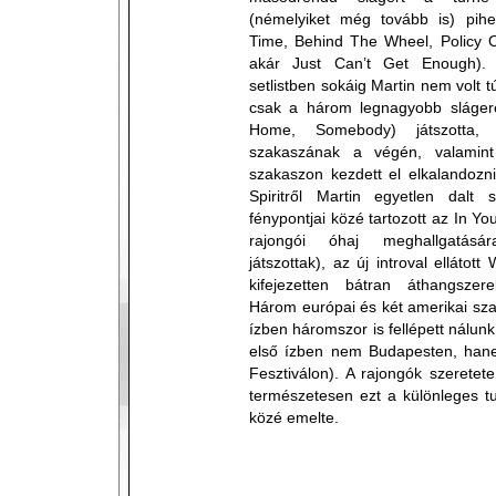
(némelyiket még tovább is) pihe
Time, Behind The Wheel, Policy O
akár Just Can’t Get Enough).
setlistben sokáig Martin nem volt tú
csak a három legnagyobb slágeré
Home, Somebody) játszotta,
szakaszának a végén, valamint
szakaszon kezdett el elkalandozni
Spiritről Martin egyetlen dalt 
fénypontjai közé tartozott az In Yo
rajongói óhaj meghallgatásá
játszottak), az új introval ellátot
kifejezetten bátran áthangszer
Három európai és két amerikai szak
ízben háromszor is fellépett nálu
első ízben nem Budapesten, ha
Fesztiválon). A rajongók szeretet
természetesen ezt a különleges t
közé emelte.