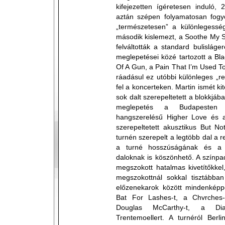
kifejezetten ígéretesen induló, 
aztán szépen folyamatosan fogyot
„természetesen” a különlegessé
második kislemezt, a Soothe My So
felváltották a standard bulislág
meglepetései közé tartozott a Bla
Of A Gun, a Pain That I’m Used T
ráadásul ez utóbbi különleges „r
fel a koncerteken. Martin ismét kit
sok dalt szerepeltetett a blokkjáb
meglepetés a Budapesten 
hangszerelésű Higher Love és a
szerepeltetett akusztikus But N
turnén szerepelt a legtöbb dal a 
a turné hosszúságának és a b
daloknak is köszönhető. A színpa
megszokott hatalmas kivetítőkke
megszokottnál sokkal tisztább
előzenekarok között mindenképp
Bat For Lashes-t, a Chvrches-t
Douglas McCarthy-t, a Di
Trentemoellert. A turnéról Berl