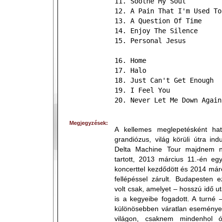
11. Soothe My Soul
12. A Pain That I'm Used To
13. A Question Of Time
14. Enjoy The Silence
15. Personal Jesus
16. Home
17. Halo
18. Just Can't Get Enough
19. I Feel You
20. Never Let Me Down Again
Megjegyzések:
A kellemes meglepetésként ha
grandiózus, világ körüli útra i
Delta Machine Tour majdnem n
tartott, 2013 március 11.-én eg
koncerttel kezdődött és 2014 már
fellépéssel zárult. Budapesten e
volt csak, amelyet – hosszú idő ut
is a kegyeibe fogadott. A turné 
különösebben váratlan események
világon, csaknem mindenhol ór