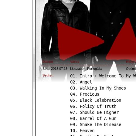
Dátum
Város
Helys
Szo,
2013.07.13.
Lisszabon, Portugália
Optimu
Setlist:
01. Intro + Welcome To My W
02. Angel
03. Walking In My Shoes
04. Precious
05. Black Celebration
06. Policy Of Truth
07. Should Be Higher
08. Barrel Of A Gun
09. Shake The Disease
10. Heaven