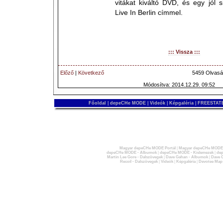
vitákat kiváltó DVD, és egy jól 
Live In Berlin címmel.
::: Vissza :::
Előző
|
Következő
5459 Olvasá
Módosítva: 2014.12.29. 09:52
Főoldal
|
depeCHe MODE
|
Videók
|
Képgaléria
|
FREESTATE
Magyar depeCHe MODE Portál
|
Magyar depeCHe MODE 
depeCHe MODE - Albumok
|
depeCHe MODE - Kislemezek
|
dep
Martin Lee Gore - Dalszövegek
|
Dave Gahan - Albumok
|
Dave G
Recoil - Dalszövegek
|
Videók
|
Képgaléria
|
Devotee Map