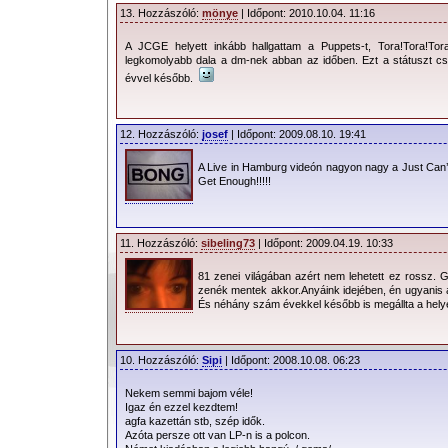
13. Hozzászóló:
mönye
| Időpont: 2010.10.04. 11:16
A JCGE helyett inkább hallgattam a Puppets-t, Tora!Tora!Tor
legkomolyabb dala a dm-nek abban az időben. Ezt a státuszt csa
évvel később.
12. Hozzászóló:
josef
| Időpont: 2009.08.10. 19:41
A Live in Hamburg videón nagyon nagy a Just Can’
Get Enough!!!!!
11. Hozzászóló:
sibeling73
| Időpont: 2009.04.19. 10:33
81 zenei világában azért nem lehetett ez rossz. G
zenék mentek akkor.Anyáink idejében, én ugyanis
És néhány szám évekkel később is megállta a helyé
10. Hozzászóló:
Sipi
| Időpont: 2008.10.08. 06:23
Nekem semmi bajom véle!
Igaz én ezzel kezdtem!
agfa kazettán stb, szép idők.
Azóta persze ott van LP-n is a polcon.