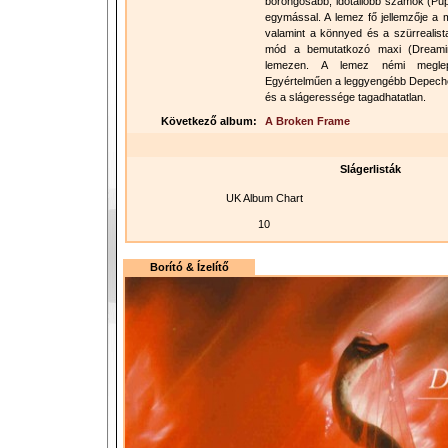
borongósabb, időtállóbb számok (Pup
egymással. A lemez fő jellemzője a mi
valamint a könnyed és a szürrealis
mód a bemutatkozó maxi (Dream
lemezen. A lemez némi meglep
Egyértelműen a leggyengébb Depech
és a slágeressége tagadhatatlan.
Következő album:
A Broken Frame
Slágerlisták
UK Album Chart
10
Borító & Ízelítő