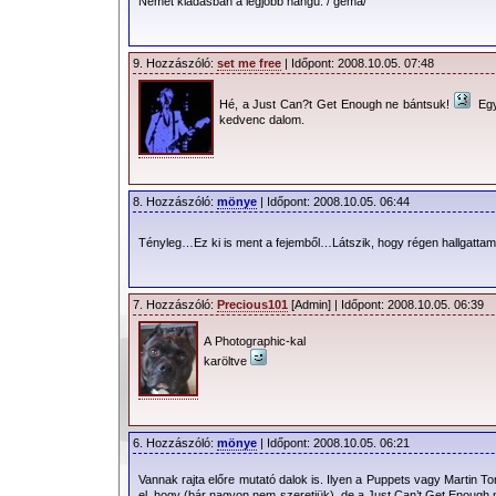
Német kiadásban a legjobb hangú. / gema/
9. Hozzászóló:
set me free
| Időpont: 2008.10.05. 07:48
Hé, a Just Can?t Get Enough ne bántsuk!
Egy
kedvenc dalom.
8. Hozzászóló:
mönye
| Időpont: 2008.10.05. 06:44
Tényleg…Ez ki is ment a fejemből…Látszik, hogy régen hallgatta
7. Hozzászóló:
Precious101
[Admin] | Időpont: 2008.10.05. 06:39
A Photographic-kal
karöltve
6. Hozzászóló:
mönye
| Időpont: 2008.10.05. 06:21
Vannak rajta előre mutató dalok is. Ilyen a Puppets vagy Martin Tor
el, hogy (bár nagyon nem szeretjük), de a Just Can’t Get Enough 