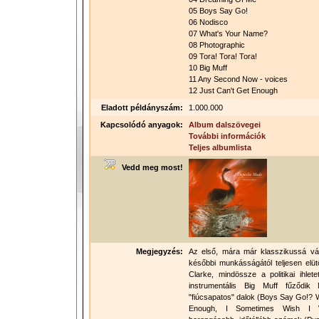
05 Boys Say Go!
06 Nodisco
07 What's Your Name?
08 Photographic
09 Tora! Tora! Tora!
10 Big Muff
11 Any Second Now - voices
12 Just Can't Get Enough
Eladott példányszám:
1.000.000
Kapcsolódó anyagok:
Album dalszövegei
További információk
Teljes albumlista
Vedd meg most!
Megjegyzés:
Az első, mára már klasszikussá v
későbbi munkásságától teljesen elü
Clarke, mindössze a politikai ihlet
instrumentális Big Muff fűződik
"fiúcsapatos" dalok (Boys Say Go!? 
Enough, I Sometimes Wish I W