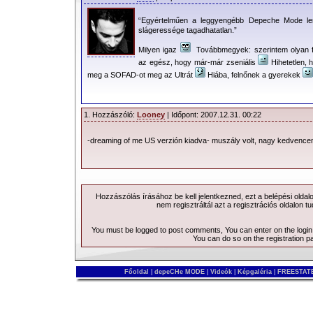
“Egyértelműen a leggyengébb Depeche Mode l
slágeressége tagadhatatlan.”
Milyen igaz
Továbbmegyek: szerintem olyan f
az egész, hogy már-már zseniális
Hihetetlen, 
meg a SOFAD-ot meg az Ultrát
Hiába, felnőnek a gyerekek
1. Hozzászóló:
Looney
| Időpont: 2007.12.31. 00:22
-dreaming of me US verzión kiadva- muszály volt, nagy kedvenc
Hozzászólás írásához be kell jelentkezned, ezt a
belépési
oldal
nem regisztráltál azt a
regisztrációs
oldalon tu
You must be logged to post comments, You can enter on the
logi
You can do so on the
registration p
Főoldal
|
depeCHe MODE
|
Videók
|
Képgaléria
|
FREESTATE