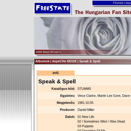
Főoldal
|
dep
Albumok | depeCHe MODE | Speak & Spell
Infó
Speak & Spell
Katalógus kód:
STUMM5
Együttes:
Vince Clarke, Martin Lee Gore, Dave
Megjelenés:
1981.10.05.
Producer:
Daniel Miller
Dalok:
01 New Life
02 I Sometimes Wish I Was Dead
03 Puppets
04 Dreaming Of Me