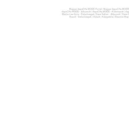
Magyar depeCHe MODE Portál
|
Magyar depeCHe MODE 
depeCHe MODE - Albumok
|
depeCHe MODE - Kislemezek
|
dep
Martin Lee Gore - Dalszövegek
|
Dave Gahan - Albumok
|
Dave G
Recoil - Dalszövegek
|
Videók
|
Képgaléria
|
Devotee Map