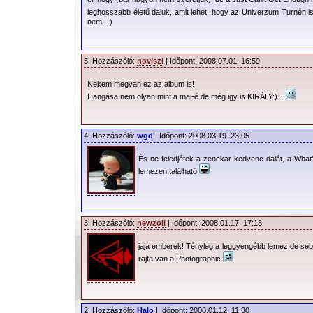
leghosszabb életű daluk, amit lehet, hogy az Univerzum Turnén is 
nem…)
5. Hozzászóló:
noviszi
| Időpont: 2008.07.01. 16:59
Nekem megvan ez az album is!
Hangása nem olyan mint a mai-é de még igy is KIRÁLY:)...
4. Hozzászóló:
wgd
| Időpont: 2008.03.19. 23:05
És ne feledjétek a zenekar kedvenc dalát, a What
lemezen található
3. Hozzászóló:
newzoli
| Időpont: 2008.01.17. 17:13
jaja emberek! Tényleg a leggyengébb lemez.de sebaj 
rajta van a Photographic
2. Hozzászóló:
Halo
| Időpont: 2008.01.12. 11:30