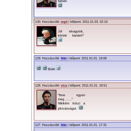
banán.
130. Hozzászóló:
wgd
| Időpont: 2011.01.03. 02:10
Jól elvagytok,
kértek banánt?
129. Hozzászóló:
Niki
| Időpont: 2011.01.01. 19:06
Búék
128. Hozzászóló:
vica
| Időpont: 2011.01.01. 18:51
“fene egyen
meg….....”
Nikikém köszi a
jókívánságot.
127. Hozzászóló:
Niki
| Időpont: 2011.01.01. 17:31