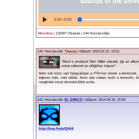
0:00 / 0:00
Albumlista
| 125007 Olvasás | 144 Hozzászólás
144. Hozzászóló:
Tharsis
| Időpont: 2023.02.22. 15:01
“Mivel a producer Ben Hillier maradt, így az alb
sokat változott az elődjéhez képest”
Nem sok köze van hangzásban a PTA-hoz ennek a lemeznek, m
teljesen más, mint elődei. Anno oda voltam ezért a lemezért, 
ranglistám kissé átrendeződött azóta.
143. Hozzászóló:
EL GRECO
| Időpont: 2014.04.20. 15:59
http://bop.fm/p/Q6A6