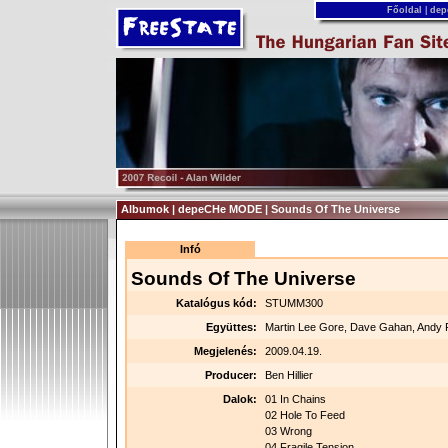
Főoldal
|
dep
Albumok | depeCHe MODE | Sounds Of The Universe
Infó
Sounds Of The Universe
Katalógus kód:
STUMM300
Együttes:
Martin Lee Gore, Dave Gahan, Andy 
Megjelenés:
2009.04.19.
Producer:
Ben Hillier
Dalok:
01 In Chains
02 Hole To Feed
03 Wrong
04 Fragile Tension