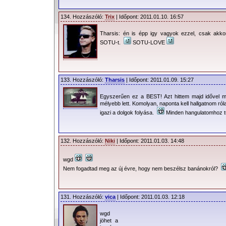
134. Hozzászóló:
Trix
| Időpont: 2011.01.10. 16:57
Tharsis: én is épp igy vagyok ezzel, csak akk
SOTU-t.
SOTU-LOVE
133. Hozzászóló:
Tharsis
| Időpont: 2011.01.09. 15:27
Egyszerűen ez a BEST! Azt hittem majd idővel 
mélyebb lett. Komolyan, naponta kell hallgatnom ró
igazi a dolgok folyása.
Minden hangulatomhoz tudo
132. Hozzászóló:
Niki
| Időpont: 2011.01.03. 14:48
wgd
Nem fogadtad meg az új évre, hogy nem beszélsz banánokról?
131. Hozzászóló:
vica
| Időpont: 2011.01.03. 12:18
wgd
jöhet a