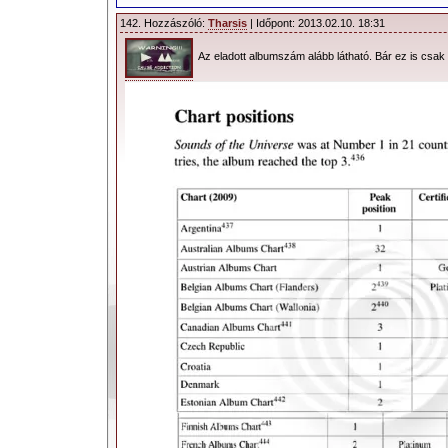
142. Hozzászóló:
Tharsis
| Időpont: 2013.02.10. 18:31
Az eladott albumszám alább látható. Bár ez is csak r