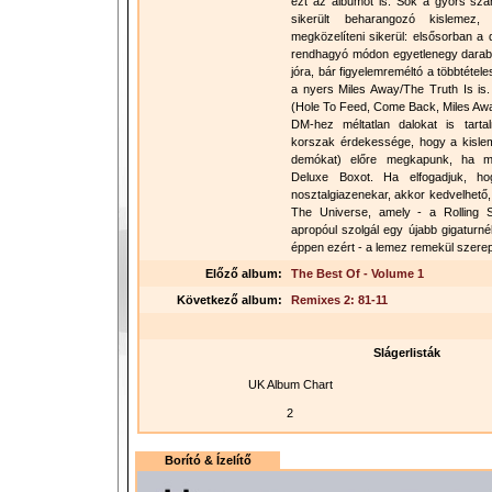
ezt az albumot is. Sok a gyors szám
sikerült beharangozó kislemez
megközelíteni sikerül: elsősorban a
rendhagyó módon egyetlenegy darab M
jóra, bár figyelemreméltó a többtétel
a nyers Miles Away/The Truth Is is
(Hole To Feed, Come Back, Miles Awa
DM-hez méltatlan dalokat is tart
korszak érdekessége, hogy a kisleme
demókat) előre megkapunk, ha m
Deluxe Boxot. Ha elfogadjuk, 
nosztalgiazenekar, akkor kedvelhető,
The Universe, amely - a Rolling 
apropóul szolgál egy újabb gigaturné
éppen ezért - a lemez remekül szerep
Előző album:
The Best Of - Volume 1
Következő album:
Remixes 2: 81-11
Slágerlisták
UK Album Chart
2
Borító & Ízelítő