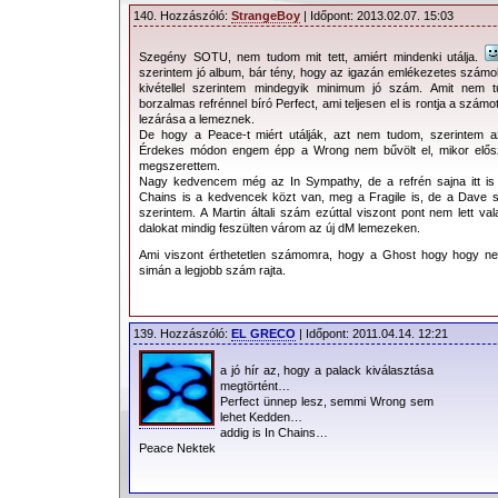
140. Hozzászóló:
StrangeBoy
| Időpont: 2013.02.07. 15:03
Szegény SOTU, nem tudom mit tett, amiért mindenki utálja.
szerintem jó album, bár tény, hogy az igazán emlékezetes számok
kivétellel szerintem mindegyik minimum jó szám. Amit nem t
borzalmas refrénnel bíró Perfect, ami teljesen el is rontja a számot
lezárása a lemeznek.
De hogy a Peace-t miért utálják, azt nem tudom, szerintem a
Érdekes módon engem épp a Wrong nem bűvölt el, mikor előszö
megszerettem.
Nagy kedvencem még az In Sympathy, de a refrén sajna itt is 
Chains is a kedvencek közt van, meg a Fragile is, de a Dave s
szerintem. A Martin általi szám ezúttal viszont pont nem lett val
dalokat mindig feszülten várom az új dM lemezeken.
Ami viszont érthetetlen számomra, hogy a Ghost hogy hogy nem
simán a legjobb szám rajta.
139. Hozzászóló:
EL GRECO
| Időpont: 2011.04.14. 12:21
a jó hír az, hogy a palack kiválasztása
megtörtént…
Perfect ünnep lesz, semmi Wrong sem
lehet Kedden…
addig is In Chains…
Peace Nektek