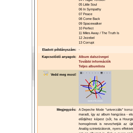
05 Little Soul
06 In Sympathy
07 Peace
08 Come Back
09 Spacewalker
10 Perfect
11 Miles Away / The Truth Is
12 Jezebel
13 Corrupt
Eladott példányszám:
-
Kapcsolódó anyagok:
Album dalszövegei
További információk
Teljes albumlista
Vedd meg most!
Megjegyzés:
A Depeche Mode "univerzális" korsza
maradt, így az album hangzása - els
elődjéhez képest (sőt, ha a Hourgl
homogénnek is nevezhetjük az újkor
Analóg szintetizátorok, nyers effekte