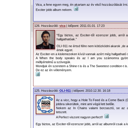
Vica, a fene egyen meg, én akartam az év első hozzászólását írni
Exciter jobb album nekem.
126. Hozzászóló:
vica
| Időpont: 2011.01.01. 17:23
“Egy biztos, az Exciter-től ezerszer jobb, arról
hallgathatóak.”
OLI-911 ne értsd félre nem kötözködni akarok ,de 
értek egyet.
Az Exciter-en a kislemezeken kívül vannak azért még hallgatható
A When the body speaks és az I am you számomra gyönyör
méllyértelmű a szövegük.
Mondjuk én szeretem a Shine-t is és a The Sweetest condition-t is.
De ez az én véleményem.
125. Hozzászóló:
OLI-911
| Időpont: 2010.12.30. 16:18
Az a vicc, hogy a Hole To Feed és a Come Back (
jobbra sikerültek, mint ami végül lett belőle.
Nekem az In Chains valami borzasztó, se az 
tetszett.
A Perfect viszont nagyon perfect!!
Egy biztos, az Exciter-től ezerszer jobb, arról az albumról csak a 