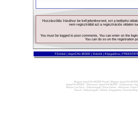
Hozzászólás írásához be kell jelentkezned, ezt a
belépési
oldal
nem regisztráltál azt a
regisztrációs
oldalon tu
You must be logged to post comments, You can enter on the
logi
You can do so on the
registration p
Főoldal
|
depeCHe MODE
|
Videók
|
Képgaléria
|
FREESTATE
Magyar depeCHe MODE Portál
|
Magyar depeCHe MODE 
depeCHe MODE - Albumok
|
depeCHe MODE - Kislemezek
|
dep
Martin Lee Gore - Dalszövegek
|
Dave Gahan - Albumok
|
Dave G
Recoil - Dalszövegek
|
Videók
|
Képgaléria
|
Devotee Map