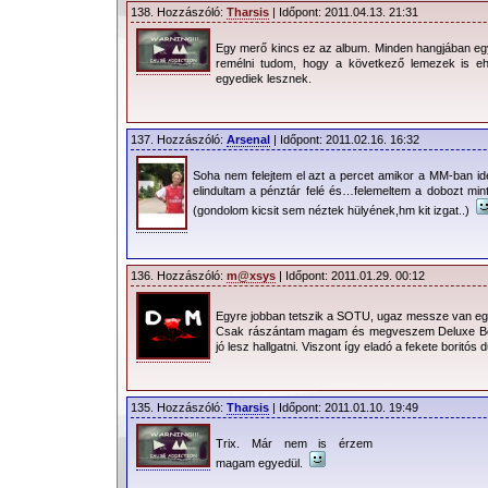
138. Hozzászóló:
Tharsis
| Időpont: 2011.04.13. 21:31
Egy merő kincs ez az album. Minden hangjában egy 
remélni tudom, hogy a következő lemezek is eh
egyediek lesznek.
137. Hozzászóló:
Arsenal
| Időpont: 2011.02.16. 16:32
Soha nem felejtem el azt a percet amikor a MM-ban i
elindultam a pénztár felé és…felemeltem a dobozt mi
(gondolom kicsit sem néztek hülyének,hm kit izgat..)
136. Hozzászóló:
m@xsys
| Időpont: 2011.01.29. 00:12
Egyre jobban tetszik a SOTU, ugaz messze van egy
Csak rászántam magam és megveszem Deluxe Bo
jó lesz hallgatni. Viszont így eladó a fekete boritó
135. Hozzászóló:
Tharsis
| Időpont: 2011.01.10. 19:49
Trix. Már nem is érzem
magam egyedül.