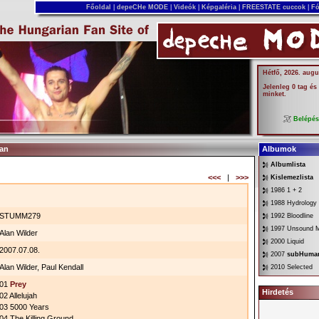
Főoldal
|
depeCHe MODE
|
Videók
|
Képgaléria
|
FREESTATE cuccok
|
Fó
Hétfő, 2026. augu
Jelenleg 0 tag és
minket.
Belépé
man
Albumok
Albumlista
<<<
|
>>>
Kislemezlista
1986 1 + 2
1988 Hydrology
STUMM279
1992 Bloodline
1997 Unsound 
Alan Wilder
2000 Liquid
2007.07.08.
2007
subHuma
Alan Wilder, Paul Kendall
2010 Selected
01
Prey
Hirdetés
02 Allelujah
03 5000 Years
04 The Killing Ground