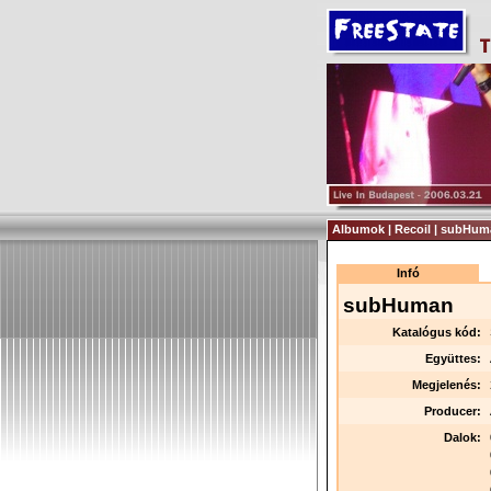
Albumok | Recoil | subHu
Infó
subHuman
Katalógus kód:
Együttes:
Megjelenés:
Producer:
Dalok: