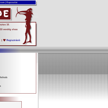
rum
|
Kapcsolat
sztus 10.
 33 vendég olvas
s
|
Regisztráció
Methods
n