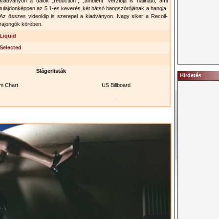
kiadványon a dalok „reduction”, „ambient” verziója is hallható, ami
tulajdonképpen az 5.1-es keverés két hátsó hangszórójának a hangja.
Az összes videoklip is szerepel a kiadványon. Nagy siker a Recoil-
rajongók körében.
Liquid
Selected
Slágerlisták
Hirdetés
m Chart
US Billboard
-