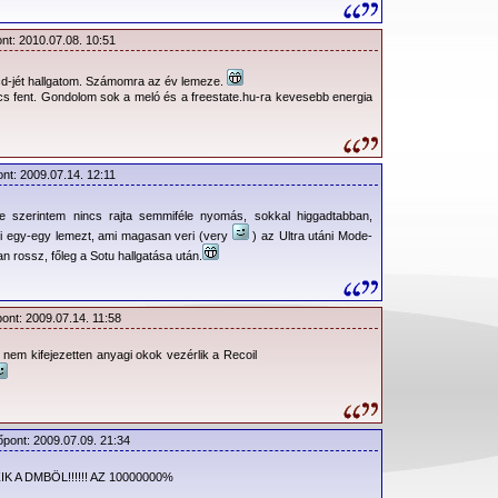
ont: 2010.07.08. 10:51
 cd-jét hallgatom. Számomra az év lemeze.
cs fent. Gondolom sok a meló és a freestate.hu-ra kevesebb energia
ont: 2009.07.14. 12:11
 szerintem nincs rajta semmiféle nyomás, sokkal higgadtabban,
i egy-egy lemezt, ami magasan veri (very
) az Ultra utáni Mode-
an rossz, főleg a Sotu hallgatása után.
pont: 2009.07.14. 11:58
t nem kifejezetten anyagi okok vezérlik a Recoil
őpont: 2009.07.09. 21:34
IK A DMBÖL!!!!!! AZ 10000000%