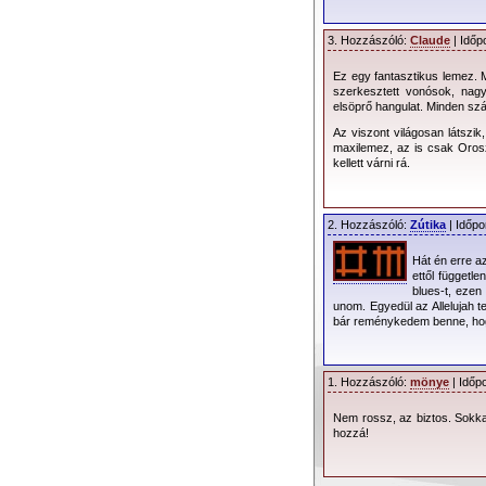
3. Hozzászóló:
Claude
| Időp
Ez egy fantasztikus lemez.
szerkesztett vonósok, nagy
elsöprő hangulat. Minden sz
Az viszont világosan látszi
maxilemez, az is csak Orosz
kellett várni rá.
2. Hozzászóló:
Zútika
| Időpo
Hát én erre a
ettől függetl
blues-t, ezen
unom. Egyedül az Allelujah t
bár reménykedem benne, hogy
1. Hozzászóló:
mönye
| Időp
Nem rossz, az biztos. Sokkal
hozzá!