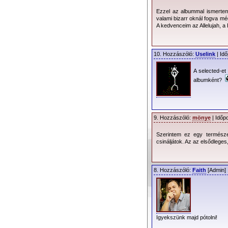
Ezzel az albummal ismertem
valami bizarr oknál fogva még
A kedvenceim az Allelujah, a 
10. Hozzászóló:
Uselink
| Idő
A selected-et
albumként?
9. Hozzászóló:
mönye
| Időpo
Szerintem ez egy természe
csináljátok. Az az elsődlege
8. Hozzászóló:
Faith
[Admin] 
Igyekszünk majd pótolni!