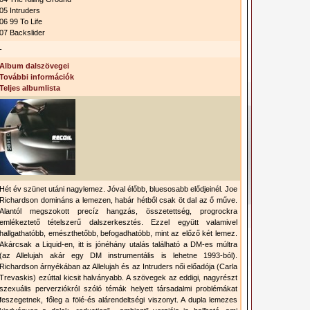
05 Intruders
06 99 To Life
07 Backslider
-
Album dalszövegei
További információk
Teljes albumlista
Hét év szünet utáni nagylemez. Jóval élőbb, bluesosabb elődjeinél. Joe
Richardson domináns a lemezen, habár hétből csak öt dal az ő műve.
Alantól megszokott precíz hangzás, összetettség, progrockra
emlékeztető tételszerű dalszerkesztés. Ezzel együtt valamivel
hallgathatóbb, emészthetőbb, befogadhatóbb, mint az előző két lemez.
Akárcsak a Liquid-en, itt is jónéhány utalás található a DM-es múltra
(az Allelujah akár egy DM instrumentális is lehetne 1993-ból).
Richardson árnyékában az Allelujah és az Intruders női előadója (Carla
Trevaskis) ezúttal kicsit halványabb. A szövegek az eddigi, nagyrészt
szexuális perverziókról szóló témák helyett társadalmi problémákat
feszegetnek, főleg a fölé-és alárendeltségi viszonyt. A dupla lemezes