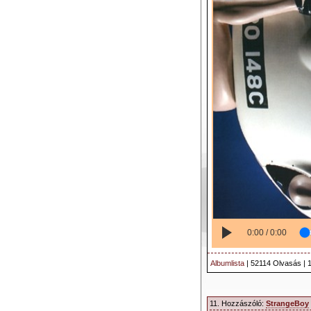
0:00 / 0:00
Albumlista
| 52114 Olvasás | 
11. Hozzászóló:
StrangeBoy