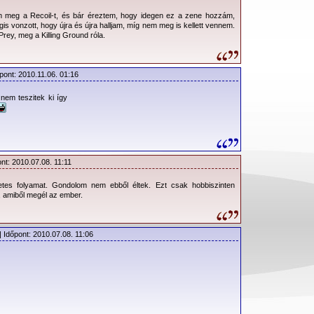
 meg a Recoil-t, és bár éreztem, hogy idegen ez a zene hozzám,
is vonzott, hogy újra és újra halljam, míg nem meg is kellett vennem.
Prey, meg a Killing Ground róla.
pont: 2010.11.06. 01:16
 nem teszitek ki így
nt: 2010.07.08. 11:11
tes folyamat. Gondolom nem ebből éltek. Ezt csak hobbiszinten
s, amiből megél az ember.
| Időpont: 2010.07.08. 11:06