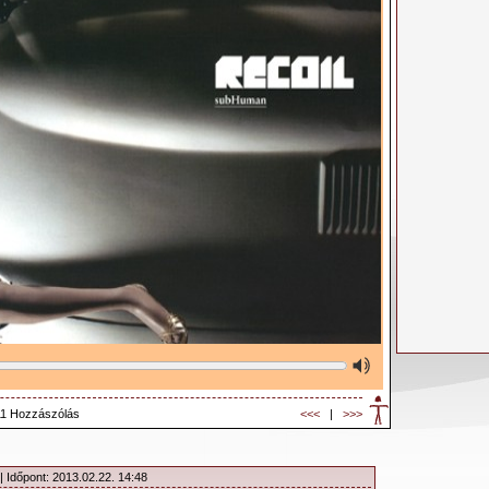
11 Hozzászólás
<<<
|
>>>
| Időpont: 2013.02.22. 14:48