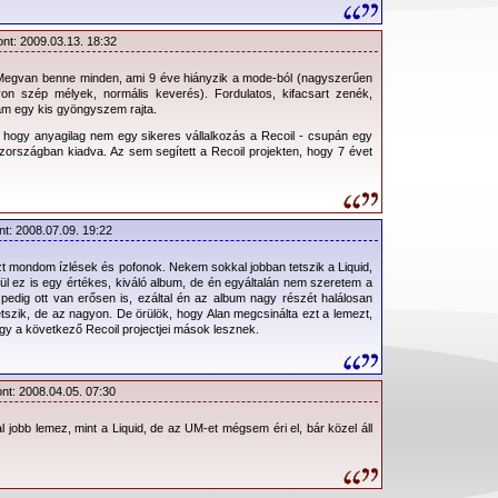
ont: 2009.03.13. 18:32
 Megvan benne minden, ami 9 éve hiányzik a mode-ból (nagyszerűen
on szép mélyek, normális keverés). Fordulatos, kifacsart zenék,
ám egy kis gyöngyszem rajta.
k, hogy anyagilag nem egy sikeres vállalkozás a Recoil - csupán egy
országban kiadva. Az sem segített a Recoil projekten, hogy 7 évet
nt: 2008.07.09. 19:22
zt mondom ízlések és pofonok. Nekem sokkal jobban tetszik a Liquid,
enül ez is egy értékes, kiváló album, de én egyáltalán nem szeretem a
 pedig ott van erősen is, ezáltal én az album nagy részét halálosan
etszik, de az nagyon. De örülök, hogy Alan megcsinálta ezt a lemezt,
 a következő Recoil projectjei mások lesznek.
ont: 2008.04.05. 07:30
 jobb lemez, mint a Liquid, de az UM-et mégsem éri el, bár közel áll