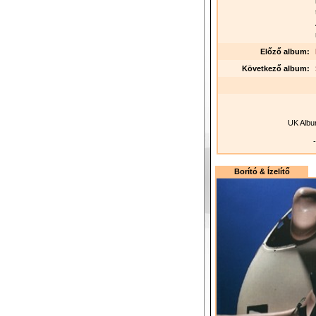
Előző album:
Következő album:
UK Albu
-
Borító & Ízelítő