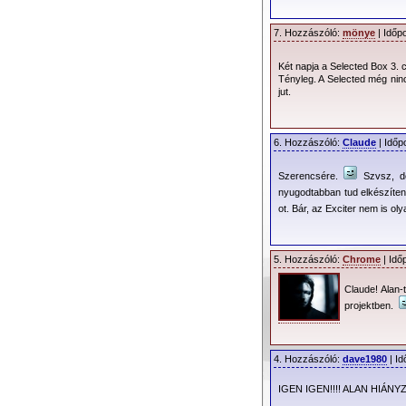
7. Hozzászóló:
mönye
| Időp
Két napja a Selected Box 3.
Tényleg. A Selected még nin
jut.
6. Hozzászóló:
Claude
| Időp
Szerencsére.
Szvsz, de
nyugodtabban tud elkészíten
ot. Bár, az Exciter nem is oly
5. Hozzászóló:
Chrome
| Idő
Claude! Alan-
projektben.
4. Hozzászóló:
dave1980
| Id
IGEN IGEN!!!! ALAN HIÁNYZ