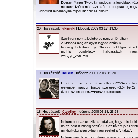
Doesn’t Matter Two-t kimondottan a legjobbak kö
mindenki ízlése más, azt azért ne felejtsük el, ho
Valamiért mindannyian feljöttünk erre az oldalra.
20. Hozzászóló:
qkimuki
| Időpont: 2009.03.17. 13:35
Szerintem nem a legjobb de nagyon jó album!
A Stripped meg az egyik legjobb számuk!
Nemrég hallottam egy Stripped feldolgozást-vá
tuti.Ha gondoljátok hallgassátok meg:htt
v=ZQyb_zV51HM
19. Hozzászóló:
ildi.dm
| Időpont: 2009.02.08. 15:20
Lehet nem szeretni ezt az albumot???Akkor kez
életemben nagyon fontos szerepet töltött be!E
évben szülinapomra!!!Persze bakelitben!
18. Hozzászóló:
Caroline
| Időpont: 2008.03.18. 23:18
Nekem pont az tetszik az oldalban, hogy mindenki
ha az nem is mindig pozitív. És az főként jó szerin
mindig kultúráltan oldják meg ezeket a “vitákat”.
Nekem tetszik ez az album, szeretem a rajta l