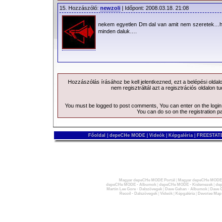
15. Hozzászóló:
newzoli
| Időpont: 2008.03.18. 21:08
nekem egyetlen Dm dal van amit nem szeretek…há
minden daluk….
Hozzászólás írásához be kell jelentkezned, ezt a
belépési
oldal
nem regisztráltál azt a
regisztrációs
oldalon tu
You must be logged to post comments, You can enter on the
logi
You can do so on the
registration p
Főoldal
|
depeCHe MODE
|
Videók
|
Képgaléria
|
FREESTATE
Magyar depeCHe MODE Portál
|
Magyar depeCHe MODE 
depeCHe MODE - Albumok
|
depeCHe MODE - Kislemezek
|
dep
Martin Lee Gore - Dalszövegek
|
Dave Gahan - Albumok
|
Dave G
Recoil - Dalszövegek
|
Videók
|
Képgaléria
|
Devotee Map