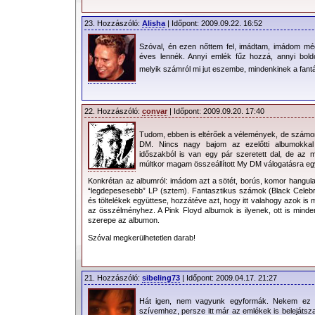
23. Hozzászóló:
Alisha
| Időpont: 2009.09.22. 16:52
Szóval, én ezen nőttem fel, imádtam, imádom még
éves lennék. Annyi emlék fűz hozzá, annyi boldo
melyik számról mi jut eszembe, mindenkinek a fant
22. Hozzászóló:
convar
| Időpont: 2009.09.20. 17:40
Tudom, ebben is eltérőek a vélemények, de számomr
DM. Nincs nagy bajom az ezelőtti albumokka
időszakból is van egy pár szeretett dal, de az 
múltkor magam összeállított My DM válogatásra egy 
Konkrétan az albumról: imádom azt a sötét, borús, komor hangulat
“legdepesesebb” LP (sztem). Fantasztikus számok (Black Celebra
és töltelékek együttese, hozzátéve azt, hogy itt valahogy azok is
az összélményhez. A Pink Floyd albumok is ilyenek, ott is min
szerepe az albumon.
Szóval megkerülhetetlen darab!
21. Hozzászóló:
sibeling73
| Időpont: 2009.04.17. 21:27
Hát igen, nem vagyunk egyformák. Nekem ez a
szívemhez, persze itt már az emlékek is belejátsz