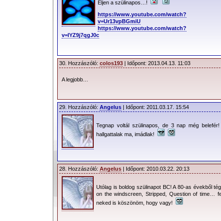
Éljen a szülinapos…!
https://www.youtube.com/watch?
v=Ur13vpBGmiU
https://www.youtube.com/watch?
v=IYZ9j7qgJ0c
30. Hozzászóló:
colos193
| Időpont: 2013.04.13. 11:03
A legjobb…
29. Hozzászóló:
Angelus
| Időpont: 2011.03.17. 15:54
Tegnap voltál szülinapos, de 3 nap még belefér!
hallgattalak ma, imádlak!
28. Hozzászóló:
Angelus
| Időpont: 2010.03.22. 20:13
Utólag is boldog szülinapot BC! A 80-as évekből té
on the windscreen, Stripped, Question of time… fe
neked is köszönöm, hogy vagy!