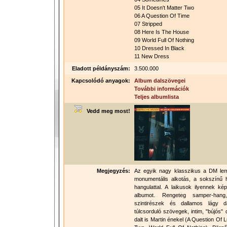
05 It Doesn't Matter Two
06 A Question Of Time
07 Stripped
08 Here Is The House
09 World Full Of Nothing
10 Dressed In Black
11 New Dress
Eladott példányszám:
3.500.000
Kapcsolódó anyagok:
Album dalszövegei
További információk
Teljes albumlista
Vedd meg most!
Megjegyzés:
Az egyik nagy klasszikus a DM lem
monumentális alkotás, a sokszínű 
hangulattal. A laikusok ilyennek k
albumot. Rengeteg samper-hang
szintirészek és dallamos lágy d
túlcsorduló szövegek, intim, "bújós
dalt is Martin énekel (A Question Of 