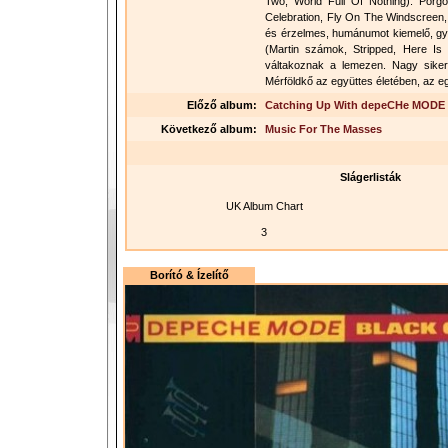
Two, World Full Of Nothing). Pörgő
Celebration, Fly On The Windscreen,
és érzelmes, humánumot kiemelő, gya
(Martin számok, Stripped, Here I
váltakoznak a lemezen. Nagy siker 
Mérföldkő az együttes életében, az e
Előző album:
Catching Up With depeCHe MODE
Következő album:
Music For The Masses
Slágerlisták
UK Album Chart
3
Borító & Ízelítő