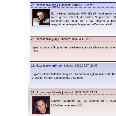
27. Hozzászóló:
wgd
| Időpont: 2010.03.18. 00:42
Ezt a lemezt hallottam tőlük először, unokatesóm 
Nem igazán tetszett, de amikor Stripped-hez é
kerestem…ha csak ez a dal létezne a föld
meghallgatom legalább egyszer. A Devotional változa
26. Hozzászóló:
Niki
| Időpont: 2010.03.17. 22:18
Igen, a csúcs a Stripped és szerintem ezen az albumon van a le
Time.
25. Hozzászóló:
mönye
| Időpont: 2010.03.17. 22:07
Egyedi, utánozhatatlan hangulat. Szerintem a legklasszikusabb 
A csúcs, minden szempontból a Stripped!
24. Hozzászóló:
Mandy
| Időpont: 2009.09.22. 21:14
Nagyon szeretem ezt az albumot is! A Ques
különösen szeretem.