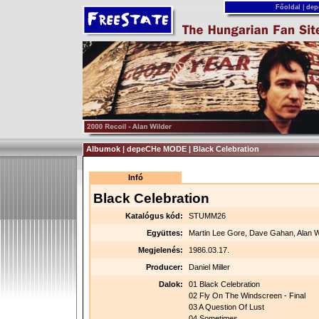
Főoldal
|
dep
Albumok | depeCHe MODE | Black Celebration
Infó
Black Celebration
Katalógus kód:
STUMM26
Együttes:
Martin Lee Gore, Dave Gahan, Alan Wi
Megjelenés:
1986.03.17.
Producer:
Daniel Miller
Dalok:
01 Black Celebration
02 Fly On The Windscreen - Final
03 A Question Of Lust
04 Sometimes