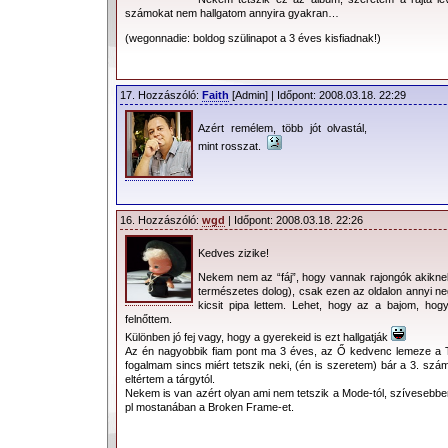
számokat nem hallgatom annyira gyakran…
(wegonnadie: boldog szülinapot a 3 éves kisfiadnak!)
17. Hozzászóló:
Faith
[Admin] | Időpont: 2008.03.18. 22:29
Azért remélem, több jót olvastál,
mint rosszat.
16. Hozzászóló:
wgd
| Időpont: 2008.03.18. 22:26
Kedves zizike!
Nekem nem az “fáj”, hogy vannak rajongók akikne
természetes dolog), csak ezen az oldalon annyi ne
kicsit pipa lettem. Lehet, hogy az a bajom, hogy 
felnőttem.
Különben jó fej vagy, hogy a gyerekeid is ezt hallgatják
Az én nagyobbik fiam pont ma 3 éves, az Ő kedvenc lemeze a Th
fogalmam sincs miért tetszik neki, (én is szeretem) bár a 3. számn
eltértem a tárgytól.
Nekem is van azért olyan ami nem tetszik a Mode-tól, szívesebbe
pl mostanában a Broken Frame-et.