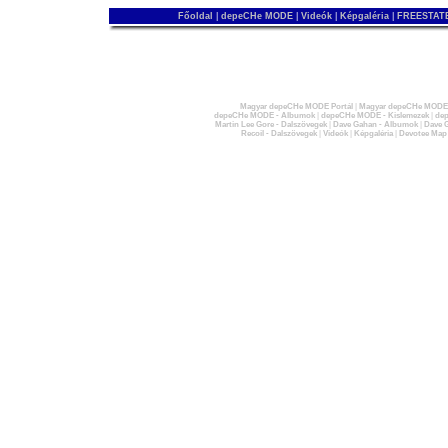
Főoldal
|
depeCHe MODE
|
Videók
|
Képgaléria
|
FREESTATE
Magyar depeCHe MODE Portál
|
Magyar depeCHe MODE 
depeCHe MODE - Albumok
|
depeCHe MODE - Kislemezek
|
dep
Martin Lee Gore - Dalszövegek
|
Dave Gahan - Albumok
|
Dave G
Recoil - Dalszövegek
|
Videók
|
Képgaléria
|
Devotee Map