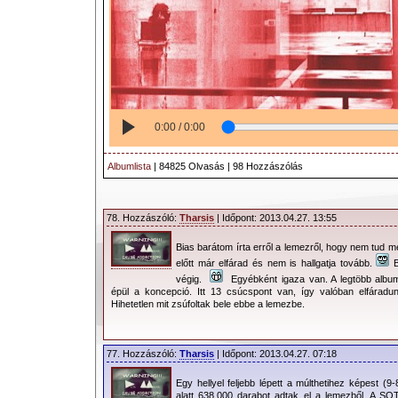
0:00 / 0:00
Albumlista
| 84825 Olvasás | 98 Hozzászólás
78. Hozzászóló:
Tharsis
| Időpont: 2013.04.27. 13:55
Bias barátom írta erről a lemezről, hogy nem tud m
előtt már elfárad és nem is hallgatja tovább.
B
végig.
Egyébként igaza van. A legtöbb album
épül a koncepció. Itt 13 csúcspont van, így valóban elfáradun
Hihetetlen mit zsúfoltak bele ebbe a lemezbe.
77. Hozzászóló:
Tharsis
| Időpont: 2013.04.27. 07:18
Egy hellyel feljebb lépett a múlthetihez képest 
alatt 638.000 darabot adtak el a lemezből. A SOT