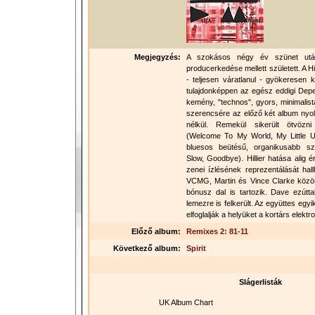
Megjegyzés:
A szokásos négy év szünet után
producerkedése mellett született. A Hil
- teljesen váratlanul - gyökeresen k
tulajdonképpen az egész eddigi Depe
kemény, "technos", gyors, minimalist
szerencsére az előző két album nyo
nélkül. Remekül sikerült ötvözn
(Welcome To My World, My Little U
bluesos beütésű, organikusabb s
Slow, Goodbye). Hillier hatása alig 
zenei ízlésének reprezentálását hal
VCMG, Martin és Vince Clarke közös
bónusz dal is tartozik. Dave ezútta
lemezre is felkerült. Az együttes egyi
elfoglalják a helyüket a kortárs elek
Előző album:
Remixes 2: 81-11
Következő album:
Spirit
Slágerlisták
UK Album Chart