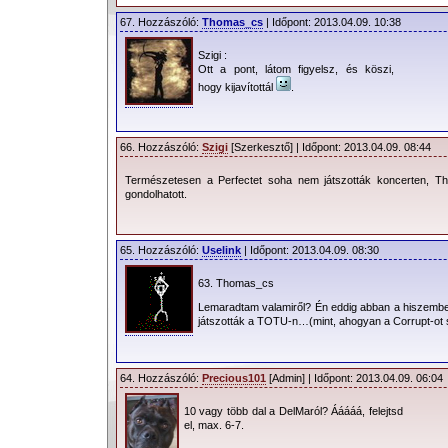
67. Hozzászóló:
Thomas_cs
| Időpont: 2013.04.09. 10:38
Szigi :
Ott a pont, látom figyelsz, és köszi,
hogy kijavítottál
.
66. Hozzászóló:
Szigi
[Szerkesztő] | Időpont: 2013.04.09. 08:44
Természetesen a Perfectet soha nem játszották koncerten, Th
gondolhatott.
65. Hozzászóló:
Uselink
| Időpont: 2013.04.09. 08:30
63. Thomas_cs
Lemaradtam valamiről? Én eddig abban a hiszembe
játszották a TOTU-n…(mint, ahogyan a Corrupt-o
64. Hozzászóló:
Precious101
[Admin] | Időpont: 2013.04.09. 06:04
10 vagy több dal a DelMaról? Ááááá, felejtsd
el, max. 6-7.