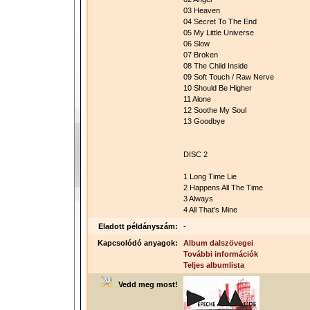
03 Heaven
04 Secret To The End
05 My Little Universe
06 Slow
07 Broken
08 The Child Inside
09 Soft Touch / Raw Nerve
10 Should Be Higher
11 Alone
12 Soothe My Soul
13 Goodbye
DISC 2
1 Long Time Lie
2 Happens All The Time
3 Always
4 All That’s Mine
Eladott példányszám:
-
Kapcsolódó anyagok:
Album dalszövegei
További információk
Teljes albumlista
Vedd meg most!