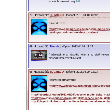
az előbbi valósult meg.
70. Hozzászóló:
EL GRECO
| Időpont: 2013.04.10. 09:42
Nintendo 3DS
http://www.gamingpress.de/depeche-mode-ers
making-auf-nintendo-video-zu-sehen/
69. Hozzászóló:
Tharsis
| Időpont: 2013.04.09. 19:27
A németeknél a második héten is az első helyen
második hete vezeti a listát.
68. Hozzászóló:
EL GRECO
| Időpont: 2013.04.09. 12:03
Albumkritika(magyarul)
http://www.shockmagazin.hu/cd-kritika/depec
http://recorder.blog.hu/2013/03/26/depeche_mode_delta_mach
http://www.music.hu/lemezajanlo/11009/depeche_mode_del
http://player.hu/kult-szorakozas/depeche-mode-delta-machine