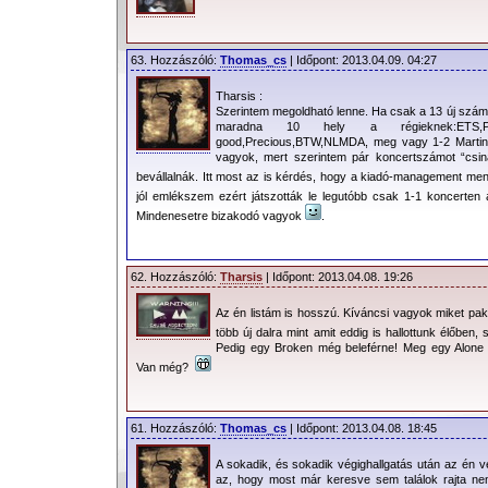
63. Hozzászóló:
Thomas_cs
| Időpont: 2013.04.09. 04:27
Tharsis :
Szerintem megoldható lenne. Ha csak a 13 új számb
maradna 10 hely a régieknek:ETS,PJ,WI
good,Precious,BTW,NLMDA, meg vagy 1-2 Martin
vagyok, mert szerintem pár koncertszámot “csiná
bevállalnák. Itt most az is kérdés, hogy a kiadó-management men
jól emlékszem ezért játszották le legutóbb csak 1-1 koncerten
Mindenesetre bizakodó vagyok
.
62. Hozzászóló:
Tharsis
| Időpont: 2013.04.08. 19:26
Az én listám is hosszú. Kíváncsi vagyok miket pako
több új dalra mint amit eddig is hallottunk élőben
Pedig egy Broken még beleférne! Meg egy Alone
Van még?
61. Hozzászóló:
Thomas_cs
| Időpont: 2013.04.08. 18:45
A sokadik, és sokadik végighallgatás után az én
az, hogy most már keresve sem találok rajta n