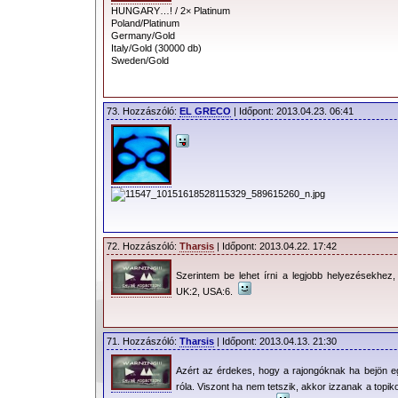
HUNGARY…! / 2× Platinum
Poland/Platinum
Germany/Gold
Italy/Gold (30000 db)
Sweden/Gold
73. Hozzászóló:
EL GRECO
| Időpont: 2013.04.23. 06:41
72. Hozzászóló:
Tharsis
| Időpont: 2013.04.22. 17:42
Szerintem be lehet írni a legjobb helyezésekhez,
UK:2, USA:6.
71. Hozzászóló:
Tharsis
| Időpont: 2013.04.13. 21:30
Azért az érdekes, hogy a rajongóknak ha bejön 
róla. Viszont ha nem tetszik, akkor izzanak a topik