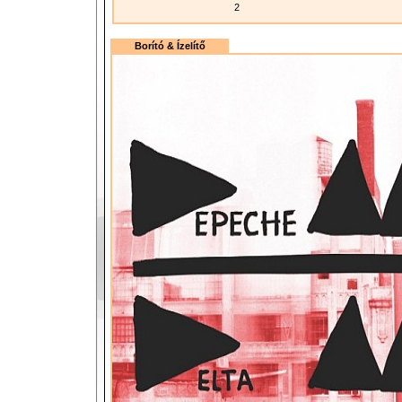
2
Borító & Ízelítő