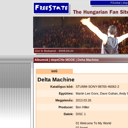
Főoldal
|
dep
Albumok | depeCHe MODE | Delta Machine
Infó
Delta Machine
Katalógus kód:
STUMM-SONY-88765-46062-2
Együttes:
Martin Lee Gore, Dave Gahan, Andy 
Megjelenés:
2013.03.26.
Producer:
Ben Hillier
Dalok:
DISC 1
01 Welcome To My World
02 Angel