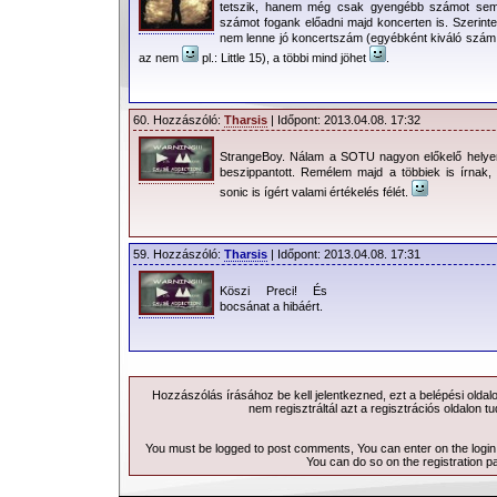
tetszik, hanem még csak gyengébb számot se
számot fogank előadni majd koncerten is. Szerinte
nem lenne jó koncertszám (egyébként kiváló szám,
az nem
pl.: Little 15), a többi mind jöhet
.
60. Hozzászóló:
Tharsis
| Időpont: 2013.04.08. 17:32
StrangeBoy. Nálam a SOTU nagyon előkelő helyen 
beszippantott. Remélem majd a többiek is írnak, h
sonic is ígért valami értékelés félét.
59. Hozzászóló:
Tharsis
| Időpont: 2013.04.08. 17:31
Köszi Preci! És
bocsánat a hibáért.
Hozzászólás írásához be kell jelentkezned, ezt a
belépési
oldal
nem regisztráltál azt a
regisztrációs
oldalon tu
You must be logged to post comments, You can enter on the
logi
You can do so on the
registration p