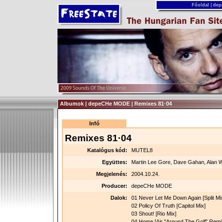
Főoldal
|
dep
Albumok | depeCHe MODE | Remixes 81·04
Infó
Remixes 81·04
Katalógus kód:
MUTEL8
Együttes:
Martin Lee Gore, Dave Gahan, Alan Wi
Megjelenés:
2004.10.24.
Producer:
depeCHe MODE
Dalok:
01 Never Let Me Down Again [Split Mi
02 Policy Of Truth [Capitol Mix]
03 Shout! [Rio Mix]
04 Home [Air "Around The Golf" Remi