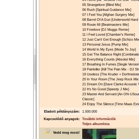
05 Strangelove [Blind Mix]
06 Rush [Spiritual Guidance Mix]
07 I Feel You [Afghan Surgery Mix]
08 Barrel Of A Gun [Underworld Hard 
09 Route 66 [Beatmasters Mix]
10 Freelove [DJ Muggs Remix]
11 I Feel Loved [Chamber's Remix]
12 Just Can't Get Enough [Schizo Mix
13 Personal Jesus [Pump Mix]
14 World In My Eyes [Mode To Joy]
15 Get The Balance Right [Combinati
16 Everything Counts [Absolut Mix]
17 Breathing In Fumes [Single Version
18 Painkiller [Kill The Pain Mix - 
19 Useless [The Kruder + Dorfmeist
20 In Your Room [The Jeep Rock Mix
21 Dream On [Dave Clarke Acoustic V
22 It's No Good [Speedy J Mix]
23 Master And Servant [An ON-USoun
Classic]
24 Enjoy The Silence [Timo Maas Ex
Eladott példányszám:
1.000.000
Kapcsolódó anyagok:
További információk
Teljes albumlista
Vedd meg most!