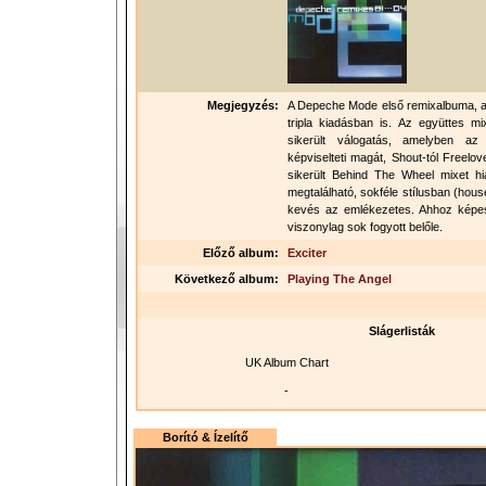
Megjegyzés:
A Depeche Mode első remixalbuma, am
tripla kiadásban is. Az együttes mix
sikerült válogatás, amelyben az
képviselteti magát, Shout-tól Freelov
sikerült Behind The Wheel mixet hi
megtalálható, sokféle stílusban (hous
kevés az emlékezetes. Ahhoz képes
viszonylag sok fogyott belőle.
Előző album:
Exciter
Következő album:
Playing The Angel
Slágerlisták
UK Album Chart
-
Borító & Ízelítő