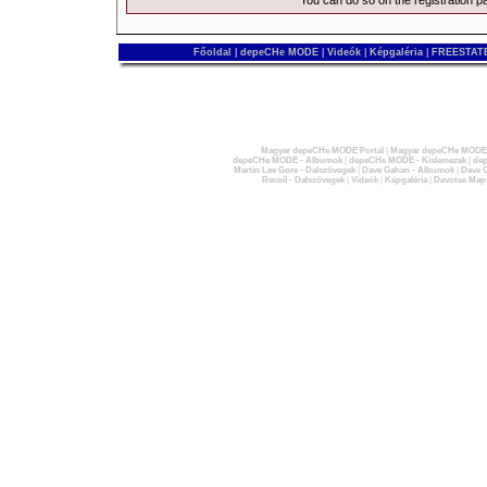
You can do so on the
registration p
Főoldal
|
depeCHe MODE
|
Videók
|
Képgaléria
|
FREESTATE
Magyar depeCHe MODE Portál
|
Magyar depeCHe MODE 
depeCHe MODE - Albumok
|
depeCHe MODE - Kislemezek
|
dep
Martin Lee Gore - Dalszövegek
|
Dave Gahan - Albumok
|
Dave G
Recoil - Dalszövegek
|
Videók
|
Képgaléria
|
Devotee Map