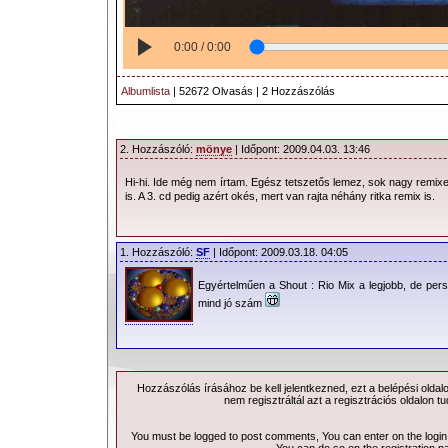
0:00 / 0:00
Albumlista
| 52672 Olvasás | 2 Hozzászólás
2. Hozzászóló:
mönye
| Időpont: 2009.04.03. 13:46
Hi-hi. Ide még nem írtam. Egész tetszetős lemez, sok nagy remix
is. A 3. cd pedig azért okés, mert van rajta néhány ritka remix is.
1. Hozzászóló:
SF
| Időpont: 2009.03.18. 04:05
Egyértelműen a Shout : Rio Mix a legjobb, de pers
mind jó szám
Hozzászólás írásához be kell jelentkezned, ezt a
belépési
oldal
nem regisztráltál azt a
regisztrációs
oldalon tu
You must be logged to post comments, You can enter on the
logi