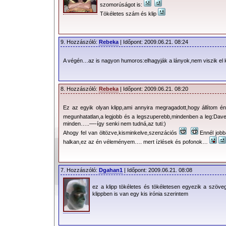
szomorúságot is:
Tökéletes szám és klip
9. Hozzászóló:
Rebeka
| Időpont: 2009.06.21. 08:24
A végén…az is nagyon humoros:elhagyják a lányok,nem viszik el 
8. Hozzászóló:
Rebeka
| Időpont: 2009.06.21. 08:20
Ez az egyik olyan klipp,ami annyira megragadott,hogy állítom 
megunhatatlan,a legjobb és a legszuperebb,mindenben a leg:Da
minden…..—-így senki nem tudná,az tuti:)
Ahogy fel van öltözve,kisminkelve,szenzációs
Ennél jobb
halkan,ez az én véleményem…. mert ízlések és pofonok…
7. Hozzászóló:
Dgahan1
| Időpont: 2009.06.21. 08:08
ez a klipp tökéletes és tökéletesen egyezik a szöv
klippben is van egy kis irónia szerintem