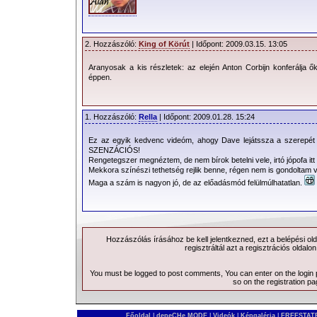
2. Hozzászóló:
King of Körút
| Időpont: 2009.03.15. 13:05
Aranyosak a kis részletek: az elején Anton Corbijn konferálja ők
éppen.
1. Hozzászóló:
Rella
| Időpont: 2009.01.28. 15:24
Ez az egyik kedvenc videóm, ahogy Dave lejátssza a szere
SZENZÁCIÓS!
Rengetegszer megnéztem, de nem bírok betelni vele, irtó jópofa itt
Mekkora színészi tethetség rejlik benne, régen nem is gondoltam v
Maga a szám is nagyon jó, de az előadásmód felülmúlhatatlan.
Hozzászólás írásához be kell jelentkezned, ezt a
belépési
old
regisztráltál azt a
regisztrációs
oldalon
You must be logged to post comments, You can enter on the
login
so on the
registration p
Főoldal
|
depeCHe MODE
|
Videók
|
Képgaléria
|
FREESTATE