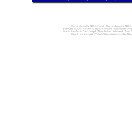
Magyar depeCHe MODE Portál
|
Magyar depeCHe MODE 
depeCHe MODE - Albumok
|
depeCHe MODE - Kislemezek
|
dep
Martin Lee Gore - Dalszövegek
|
Dave Gahan - Albumok
|
Dave G
Recoil - Dalszövegek
|
Videók
|
Képgaléria
|
Devotee Map