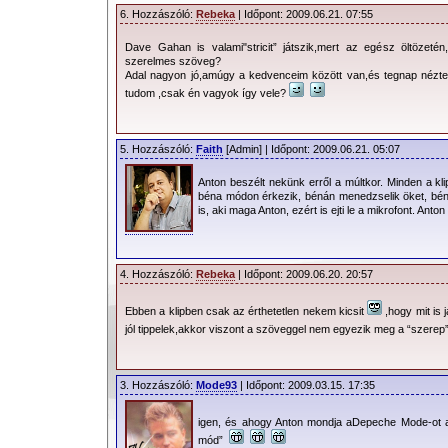
6. Hozzászóló:
Rebeka
| Időpont: 2009.06.21. 07:55
Dave Gahan is valami"stricit” játszik,mert az egész öltözetén
szerelmes szöveg?
Adal nagyon jó,amúgy a kedvenceim között van,és tegnap néz
tudom ,csak én vagyok így vele?
5. Hozzászóló:
Faith
[Admin] | Időpont: 2009.06.21. 05:07
Anton beszélt nekünk erről a múltkor. Minden a kl
béna módon érkezik, bénán menedzselik öket, béna
is, aki maga Anton, ezért is ejti le a mikrofont. Anton
4. Hozzászóló:
Rebeka
| Időpont: 2009.06.20. 20:57
Ebben a klipben csak az érthetetlen nekem kicsit
,hogy mit is
jól tippelek,akkor viszont a szöveggel nem egyezik meg a “szerep
3. Hozzászóló:
Mode93
| Időpont: 2009.03.15. 17:35
igen, és ahogy Anton mondja aDepeche Mode-ot 
mód”