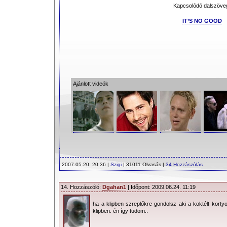
Kapcsolódó dalszöve
IT’S NO GOOD
Ajánlott videók
2007.05.20. 20:36 |
Szigi
| 31011 Olvasás |
34 Hozzászólás
14. Hozzászóló:
Dgahan1
| Időpont: 2009.06.24. 11:19
ha a klipben szreplőkre gondolsz aki a koktélt korty
klipben. én így tudom..