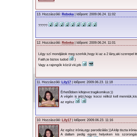
13. Hozzászóló:
Rebeka
| Időpont: 2009.06.24. 11:02
?????
12. Hozzászóló:
Rebeka
| Időpont: 2009.06.24. 11:01
Légy szí mondjátok meg szerkik,hogy ki az a 2 lány,aki szerepel it
Faith,te biztos tudod
)
Vagy a rajongók közül vki,pls
11. Hozzászóló:
Lily17
| Időpont: 2009.06.23. 11:18
Érhetőbben kifejeve:tragikomikus:))
A végén is jelzi,hogy kocsi nélkül kell menniük,
az egész
10. Hozzászóló:
Lily17
| Időpont: 2009.06.23. 11:16
Az egész irónia,egy parodizálás:))A klip tiszta irónia
A dallam pedig egyes helyeken kis szorongás