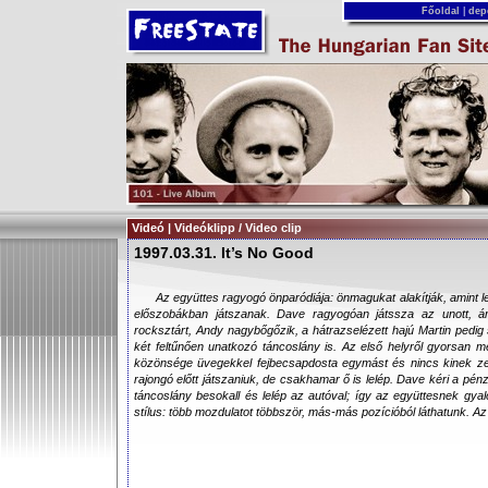
Főoldal
|
dep
Videó | Videóklipp / Video clip
1997.03.31. It’s No Good
Az együttes ragyogó önparódiája: önmagukat alakítják, amint l
előszobákban játszanak. Dave ragyogóan játssza az unott, á
rocksztárt, Andy nagybőgőzik, a hátrazselézett hajú Martin pedig 
két feltűnően unatkozó táncoslány is. Az első helyről gyorsan m
közönsége üvegekkel fejbecsapdosta egymást és nincs kinek zen
rajongó előtt játszaniuk, de csakhamar ő is lelép. Dave kéri a pénz
táncoslány besokall és lelép az autóval; így az együttesnek gya
stílus: több mozdulatot többször, más-más pozícióból láthatunk. Az