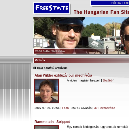
Főoldal
|
dep
Videók
Havi bontású archívum
Alan Wilder exkluzív buli meghívója
A videó magáért beszél! [
]
Tovább
2007.07.30. 19:54 |
Faith
| 25071 Olvasás |
30 Hozzászólás
Rammstein - Stripped
Egy remek feldolgozás, ugyancsak remekül ö