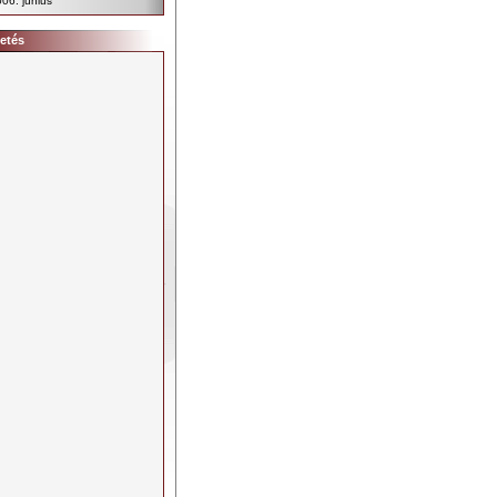
06. június
etés