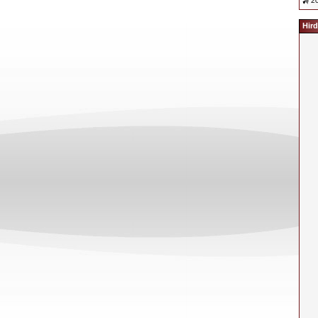
20
Hird