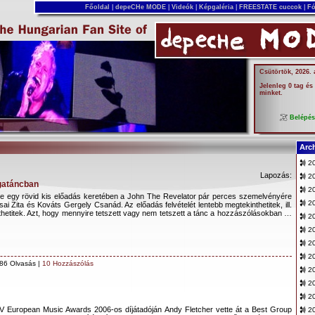
Főoldal
|
depeCHe MODE
|
Videók
|
Képgaléria
|
FREESTATE cuccok
|
Fó
Csütörtök, 2026.
Jelenleg 0 tag és
minket.
Belépé
Arc
20
Lapozás:
20
gatáncban
2
e egy rövid kis előadás keretében a John The Revelator pár perces szemelvényére
2
sai Zita és Kováts Gergely Csanád. Az előadás felvételét lentebb megtekinthetitek, ill.
ölthetitek. Azt, hogy mennyire tetszett vagy nem tetszett a tánc a hozzászólásokban …
20
2
20
20
86 Olvasás |
10 Hozzászólás
2
2
20
 European Music Awards 2006-os díjátadóján Andy Fletcher vette át a Best Group
2