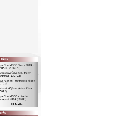
 Hírek
epeCHe MODE Tour - 2013 -
PDATE!
(166979)
rácsonyi Üdvözlet / Merry
ristmas
(139792)
ave Gahan - Hourglass képek
107517)
rható időjárás június 23-ra
96822)
epeCHe MODE - Live In
udapest 2014
(89783)
Tovább
etés