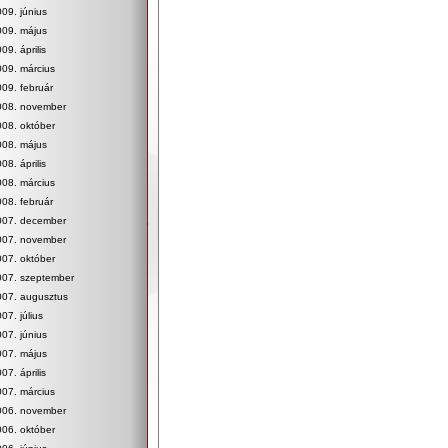
09. június
009. május
09. április
09. március
09. február
008. november
08. október
008. május
08. április
08. március
08. február
007. december
007. november
07. október
007. szeptember
007. augusztus
07. július
07. június
007. május
07. április
07. március
006. november
06. október