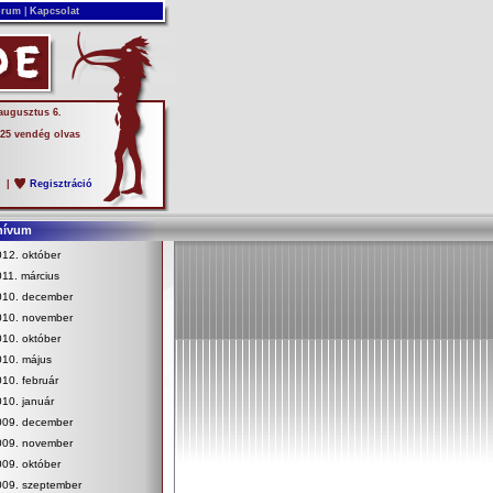
rum
|
Kapcsolat
 augusztus 6.
 25 vendég olvas
s
|
Regisztráció
hívum
12. október
11. március
010. december
010. november
10. október
010. május
10. február
10. január
009. december
009. november
09. október
009. szeptember