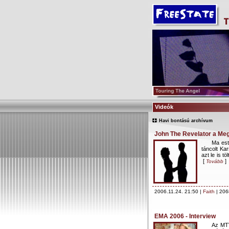
Videók
Havi bontású archívum
John The Revelator a Me
Ma est
táncolt Kar
azt le is t
[
]
Tovább
2006.11.24. 21:50 |
Faith
| 206
EMA 2006 - Interview
Az MTV