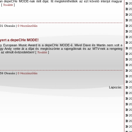
an depeCHe MODE-nak ítélt díjat. Itt megtekinthetitek az ezt követő interjút magyar
20
 [
]
Tovább
2
20
20
01 Olvasás |
0 Hozzászólás
20
2
20
Nyert a depeCHe MODE!
2
y European Music Award is a depeCHe MODE-é. Mivel Dave és Martin nem volt a
20
 így Andy vette át a díjat és megköszönte a rajongóknak és az MTV-nek a rengeteg
 az elmúlt évtizedekben! [
]
Tovább
20
20
2
2
59 Olvasás |
0 Hozzászólás
20
2
Lapozás:
2
20
20
2
20
20
2
20