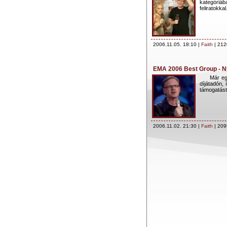
kategóriáb
feliratokkal.
2006.11.05. 18:10 |
Faith
| 212
EMA 2006 Best Group - 
Már eg
díjátadón,
támogatást
2006.11.02. 21:30 |
Faith
| 209