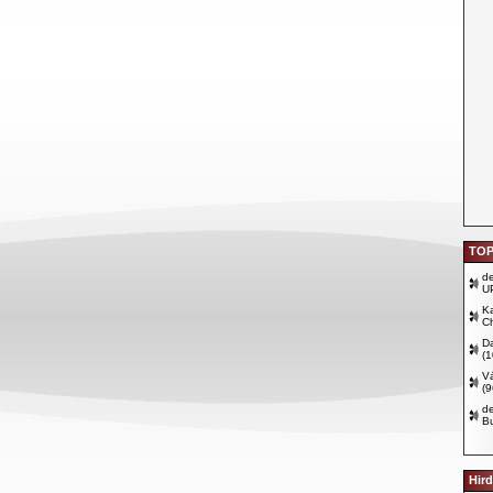
TOP
d
U
Ka
Ch
D
(
Vá
(
d
B
Hird