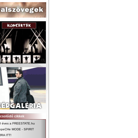
csolódó cikkek
0 éves a FREESTATE.hu
epeCHe MODE - SPIRIT
JRA ITT!