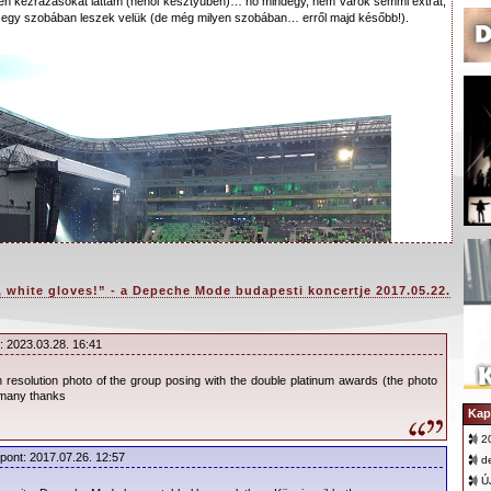
len kézrázásokat láttam (néhol kesztyűben)… no mindegy, nem várok semmi extrát,
 egy szobában leszek velük (de még milyen szobában… erről majd később!).
 white gloves!” - a Depeche Mode budapesti koncertje 2017.05.22.
: 2023.03.28. 16:41
gh resolution photo of the group posing with the double platinum awards (the photo
 many thanks
Kap
2
ott időben a megadott helyen, a stadion egy külön bejáratánál várakoztam a többi
őpont: 2017.07.26. 12:57
tnyian voltunk. Körülöttünk pedig már áramlott a „Fekete Sereg” a stadionba;
d
, hogy mi járatban álldogálunk ott pókerarccal az Albert Flórián utcában, mondták is,
Ú