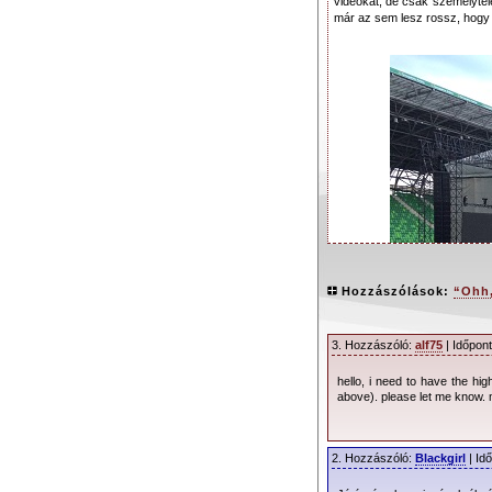
videókat, de csak személyte
már az sem lesz rossz, hogy
Hozzászólások:
“Ohh,
3. Hozzászóló:
alf75
| Időpont
hello, i need to have the hi
above). please let me know.
A koncert napján a megad
2. Hozzászóló:
Blackgirl
| Id
szerencséssel, kb. bő tuca
néhányan közülük sejtették is