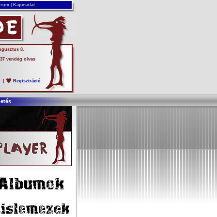
rum
|
Kapcsolat
ugusztus 8.
 37 vendég olvas
s
|
Regisztráció
detés