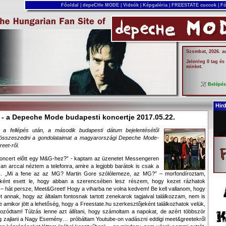
Főoldal
|
depeCHe MODE
|
Videók
|
Képgaléria
|
FREESTATE cuccok
|
Fó
Szombat, 2026. a
Jelenleg 0 tag és
minket.
Belépé
Hir
 - a Depeche Mode budapesti koncertje 2017.05.22.
a fellépés után, a második budapesti dátum bejelentésétől
 összeszedni a gondolataimat a magyarországi Depeche Mode-
eet-ről.
 koncert előtt egy M&G-hez?” - kaptam az üzenetet Messengeren
n arccal néztem a telefonra, amire a legjobb barátok is csak a
k. „Mi a fene az az MG? Martin Gore szólólemeze, az MG?” – morfondíroztam,
ásként esett le, hogy abban a szerencsében lesz részem, hogy kezet rázhatok
– hát persze, Meet&Greet! Hogy a viharba ne volna kedvem! Be kell vallanom, hogy
annak, hogy az általam fontosnak tartott zenekarok tagjaival találkozzam, nem is
 amikor jött a lehetőség, hogy a Freestate.hu szerkesztőjeként találkozhatok velük,
anyozódtam! Túlzás lenne azt állítani, hogy számoltam a napokat, de azért többször
og zajlani a Nagy Esemény… próbáltam Youtube-on vadászni eddigi meet&greetekről