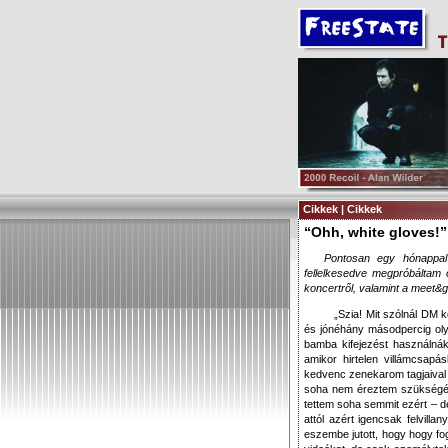
Cikkek | Cikkek
“Ohh, white gloves!”
Pontosan egy hónappal 
fellelkesedve megpróbáltam
koncertről, valamint a meet&gr
„Szia! Mit szólnál DM
és jónéhány másodpercig olya
bamba kifejezést használná
amikor hirtelen villámcsap
kedvenc zenekarom tagjaival 
soha nem éreztem szükségét 
tettem soha semmit ezért – de
attól azért igencsak felvill
eszembe jutott, hogy hogy f