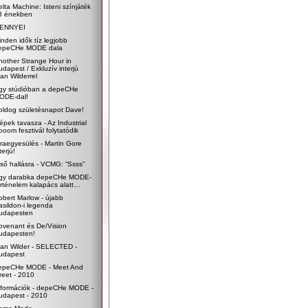
elta Machine: Isteni színjáték
3 énekben
ENNYEI
inden idők tíz legjobb
epeCHe MODE dala
nother Strange Hour in
udapest / Exkluzív interjú
an Wilderrel
gy stúdióban a depeCHe
ODE-dal!
oldog születésnapot Dave!
épek tavasza - Az Industrial
ooom fesztivál folytatódik
jraegyesülés - Martin Gore
terjú!
lső hallásra - VCMG: “Ssss”
gy darabka depeCHe MODE-
örténelem kalapács alatt…
obert Marlow - újabb
asildon-i legenda
udapesten
ovenant és De/Vision
udapesten!
lan Wilder - SELECTED -
udapest
epeCHe MODE - Meet And
reet - 2010
nformációk - depeCHe MODE -
udapest - 2010