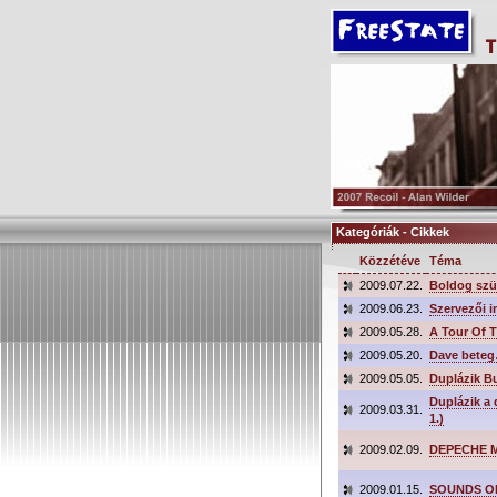
Kategóriák - Cikkek
Közzétéve
Téma
2009.07.22.
Boldog szü
2009.06.23.
Szervezői 
2009.05.28.
A Tour Of T
2009.05.20.
Dave beteg
2009.05.05.
Duplázik B
Duplázik a
2009.03.31.
1.)
2009.02.09.
DEPECHE M
2009.01.15.
SOUNDS OF