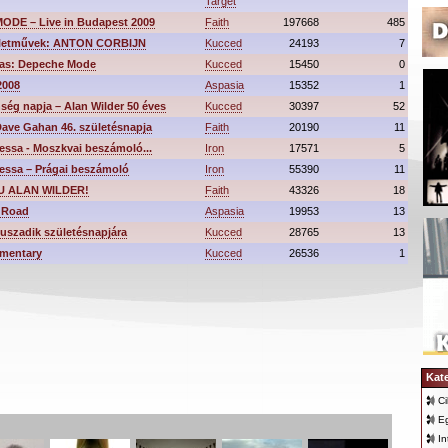
Target
DE – Live in Budapest 2009
Faith
197668
485
életművek: ANTON CORBIJN
Kucced
24193
7
as: Depeche Mode
Kucced
15450
0
2008
Aspasia
15352
1
ség napja – Alan Wilder 50 éves
Kucced
30397
52
Dave Gahan 46. születésnapja
Faith
20190
11
essa - Moszkvai beszámoló...
Iron
17571
5
essa – Prágai beszámoló
Iron
55390
11
U ALAN WILDER!
Faith
43326
18
 Road
Aspasia
19953
13
szadik születésnapjára
Kucced
28765
13
mentary
Kucced
26536
1
Kat
Ci
E
In