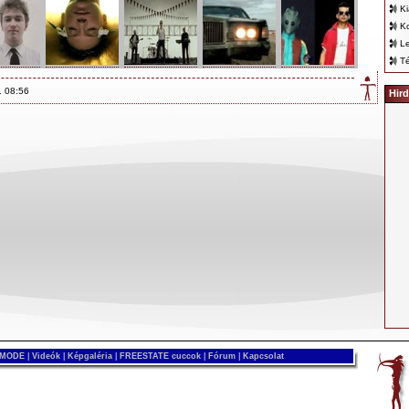
K
K
Le
T
. 08:56
Hird
 MODE
|
Videók
|
Képgaléria
|
FREESTATE cuccok
|
Fórum
|
Kapcsolat