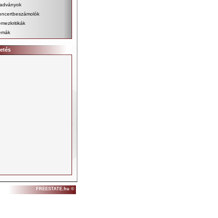
iadványok
oncertbeszámolók
mezkritikák
émák
etés
FREESTATE.hu ©