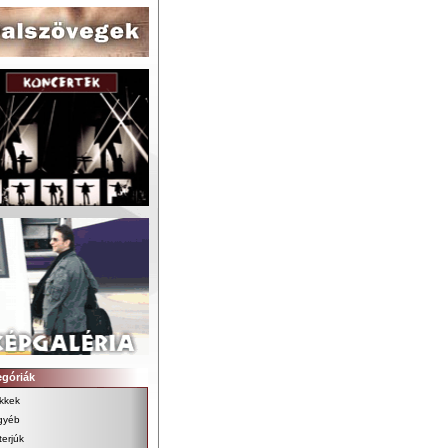
egóriák
kkek
gyéb
terjúk