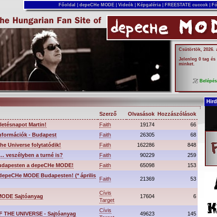
Főoldal
|
depeCHe MODE
|
Videók
|
Képgaléria
|
FREESTATE cuccok
|
Fó
Csütörtök, 2026.
Jelenleg 0 tag és
minket.
Belépé
Hird
Szerző
Olvasások
Hozzászólások
letésnapot Martin!
Faith
19174
66
információk - Budapest
Faith
26305
68
he Universe folytatódik!
Faith
162286
848
… veszélyben a turné is?
Faith
90229
259
udapesten a depeCHe MODE!
Faith
65098
153
 depeCHe MODE Budapesten! (* április
Faith
21369
53
Cívis
ODE Sajtóanyag
17604
6
Target
Cívis
 THE UNIVERSE - Sajtóanyag
49623
145