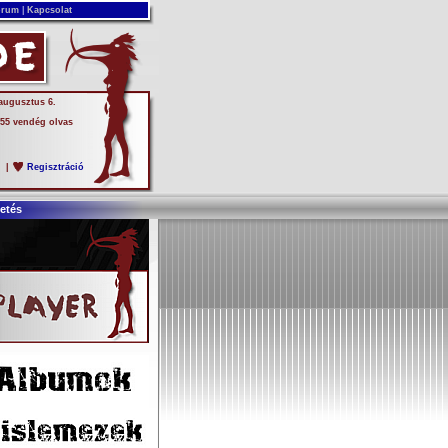
rum
|
Kapcsolat
 augusztus 6.
 55 vendég olvas
s
|
Regisztráció
etés