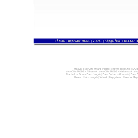
Főoldal
|
depeCHe MODE
|
Videók
|
Képgaléria
|
FREESTATE
Magyar depeCHe MODE Portál
|
Magyar depeCHe MODE 
depeCHe MODE - Albumok
|
depeCHe MODE - Kislemezek
|
dep
Martin Lee Gore - Dalszövegek
|
Dave Gahan - Albumok
|
Dave G
Recoil - Dalszövegek
|
Videók
|
Képgaléria
|
Devotee Map