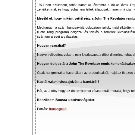
1974-ben születtem, tehát hatott az életemre a 80-as évek De
zenéiket írták és hogy soha nem lettek átlagosak, hanem mindig m
Meséld el, hogy miként vettél rész a John The Revelator remix
Megkaptam a szám hangsávjait, dolgoztam rajtuk, majd elküldtem 
(Pete Tong program) dolgozik és felelős a remixek kiválasztá
számomra eset a választás.
Hogyan reagáltál?
Nagyon elégedett voltam, mint kiválasztott a többi dj mellett, tehá
Hogyan dolgoztál a John The Revelator remix kompnálásako
Csak hangmintákat használtam az eredeti dalból, majd az összes t
Kaptál valami visszajelzést a bandától?
Hát, az a tény hogy az én remixemet választották mutatja, hogy tet
Köszönöm Boosta a kedvességedet!
Forrás:
freeangel.it