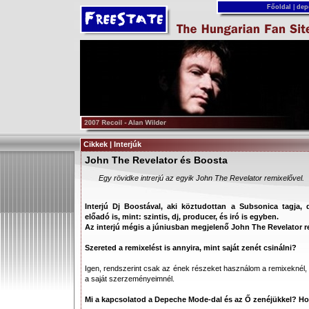
Főoldal
|
dep
Cikkek | Interjúk
John The Revelator és Boosta
Egy rövidke intrerjú az egyik John The Revelator remixelővel.
Interjú Dj Boostával, aki köztudottan a Subsonica tagja,
előadó is, mint: szintis, dj, producer, és iró is egyben.
Az interjú mégis a júniusban megjelenő John The Revelator r
Szereted a remixelést is annyira, mint saját zenét csinálni?
Igen, rendszerint csak az ének részeket használom a remixeknél,
a saját szerzeményeimnél.
Mi a kapcsolatod a Depeche Mode-dal és az Ő zenéjükkel? Ho