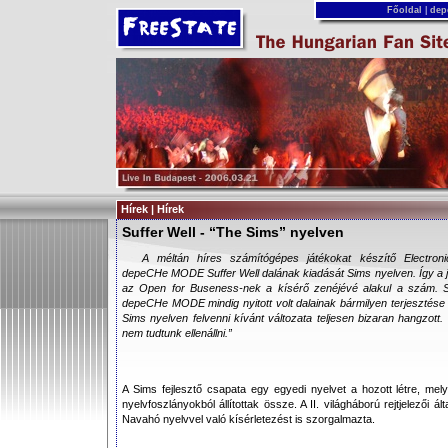
Főoldal
|
dep
Hírek | Hírek
Suffer Well - “The Sims” nyelven
A méltán híres számítógépes játékokat készítő Electroni
depeCHe MODE Suffer Well dalának kiadását Sims nyelven. Így a j
az Open for Buseness-nek a kísérő zenéjévé alakul a szám. 
depeCHe MODE mindig nyitott volt dalainak bármilyen terjesztése 
Sims nyelven felvenni kívánt változata teljesen bizaran hangzott
nem tudtunk ellenállni.”
A Sims fejlesztő csapata egy egyedi nyelvet a hozott létre, mely
nyelvfoszlányokból állítottak össze. A II. világháború rejtjelezői ál
Navahó nyelvvel való kísérletezést is szorgalmazta.