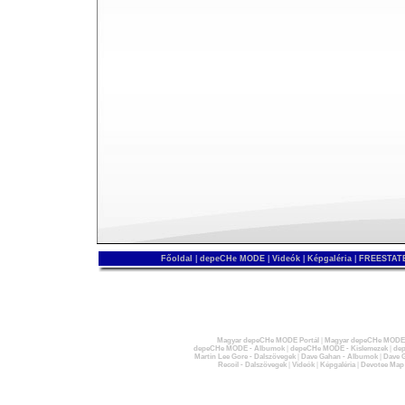
Főoldal
|
depeCHe MODE
|
Videók
|
Képgaléria
|
FREESTATE
Magyar depeCHe MODE Portál
|
Magyar depeCHe MODE 
depeCHe MODE - Albumok
|
depeCHe MODE - Kislemezek
|
dep
Martin Lee Gore - Dalszövegek
|
Dave Gahan - Albumok
|
Dave G
Recoil - Dalszövegek
|
Videók
|
Képgaléria
|
Devotee Map