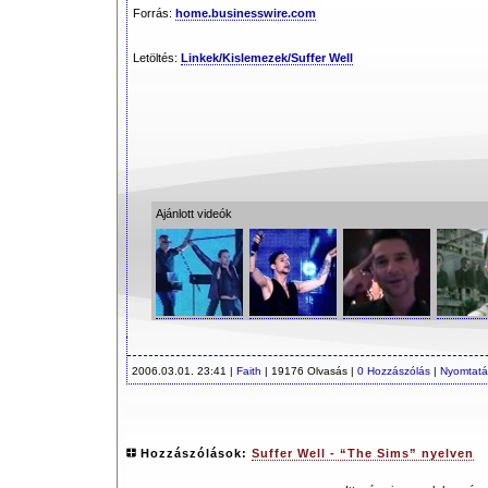
Forrás:
home.businesswire.com
Letöltés:
Linkek/Kislemezek/Suffer Well
Ajánlott videók
2006.03.01. 23:41 |
Faith
| 19176 Olvasás |
0 Hozzászólás
|
Nyomtatá
Hozzászólások:
Suffer Well - “The Sims” nyelven