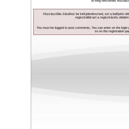
Itt még nincsenek hozzász
Hozzászólás írásához be kell jelentkezned, ezt a
belépési
old
regisztráltál azt a
regisztrációs
oldalon
You must be logged to post comments, You can enter on the
login
so on the
registration p