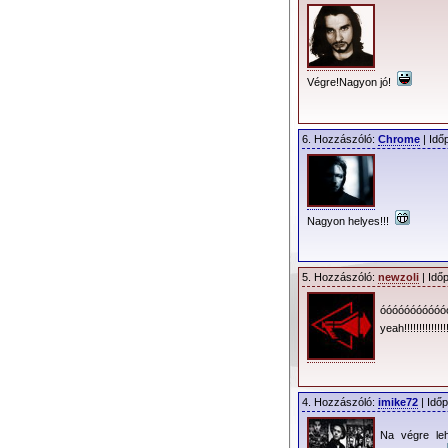
Végre!Nagyon jó!
6. Hozzászóló:
Chrome
| Idő
Nagyon helyes!!!
5. Hozzászóló:
newzoli
| Idő
óóóóóóóóóóó
yeah!!!!!!!!!!!!!!
4. Hozzászóló:
imike72
| Időp
Na végre le