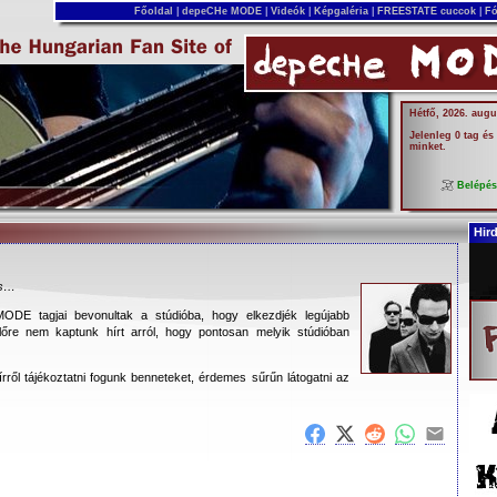
Főoldal
|
depeCHe MODE
|
Videók
|
Képgaléria
|
FREESTATE cuccok
|
Fó
Hétfő, 2026. augu
Jelenleg 0 tag és
minket.
Belépé
Hir
ás…
DE tagjai bevonultak a stúdióba, hogy elkezdjék legújabb
lőre nem kaptunk hírt arról, hogy pontosan melyik stúdióban
írről tájékoztatni fogunk benneteket, érdemes sűrűn látogatni az