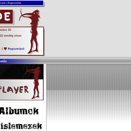
rum
|
Kapcsolat
sztus 10.
 31 vendég olvas
s
|
Regisztráció
detés