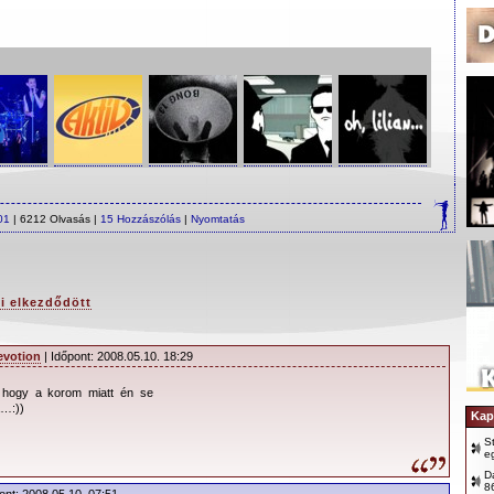
01
| 6212 Olvasás |
15 Hozzászólás
|
Nyomtatás
i elkezdődött
evotion
| Időpont: 2008.05.10. 18:29
, hogy a korom miatt én se
a…:))
Kap
S
e
D
8