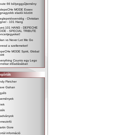
oute 66 bélyeggyűjtemény
 depeCHe MODE Essex
egnagyobb eladói között
eglepetésvendég - Christian
igner - 101 Hang
yerj 101 HANG - DEPECHE
ODE - SPECIAL TRIBUTE
oncertjegyeket!
ilian vs Never Let Me Go
eresd a szellemeket!
epeCHe MODE Spirit, Global
irit
verything Counts egy Lego
enekar előadásában
egóriák
ndy Fletcher
ave Gahan
gyéb
semények
írek
áték
iadványok
emezinfó
artin Gore
ortál információ