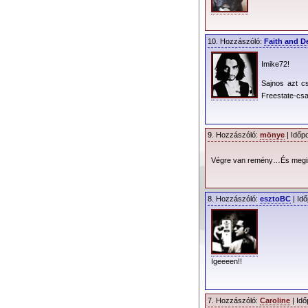
10. Hozzászóló:
Faith and D
Imike72!
Sajnos azt c
Freestate-csap
9. Hozzászóló:
mönye
| Időp
Végre van remény…És megint
8. Hozzászóló:
esztoBC
| Idő
Igeeeen!!
7. Hozzászóló:
Caroline
| Idő