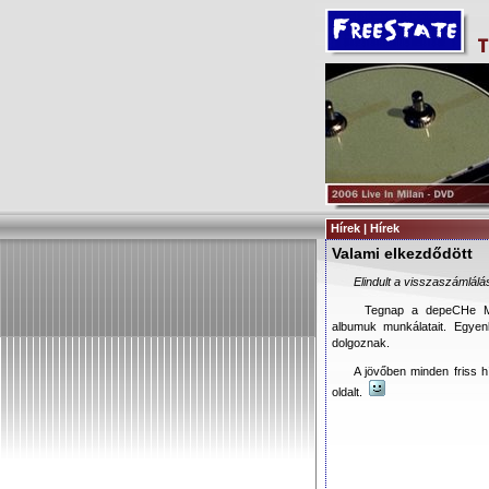
Hírek | Hírek
Valami elkezdődött
Elindult a visszaszámlál
Tegnap a depeCHe MO
albumuk munkálatait. Egyen
dolgoznak.
A jövőben minden friss h
oldalt.