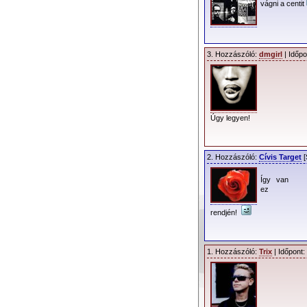
vágni a centit
3. Hozzászóló:
dmgirl
| Időpo
Úgy legyen!
2. Hozzászóló:
Cívis Target
[
Így van
ez
rendjén!
1. Hozzászóló:
Trix
| Időpont: