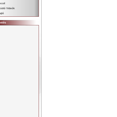
ecoil
túdió Videók
ajtó
detés