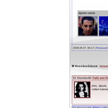
Ajánlott videók
2008.05.07. 06:17 |
Precious1
Hozzászólások:
Valam
15. Hozzászóló:
Faith and D
(Hm, látszik
voltam katon