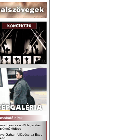
csolódó hírek
teve Lyon és a dM legendás
gyüttműködése
ave Gahan fellépése az Expo
6-on