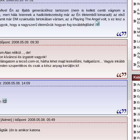
ont: 2008.05.10. 07:51
R
A
ivel Én az ifjabb generációhoz tartozom (nem is kellett centit vágnom a
l
, mert hála Istennek a hadkötelezettség már az Én életemből kimaradt) az első
amit már DM szaktudás birtokában vártam, az a Playing The Angel volt, s ez lesz a
M
E
gyok, hogy a nagyszerű életművük hogyan fog továbbfejlődni!
N
M
k
L
Időpont: 2008.05.09. 09:30
K
um Alan nélkül…, de!
d
 kíváncsi és izgatott vagyok!
Sp
 látogatom a tecső.com-ot, hátha lehet majd leskelődni, hallgatózni… Vagyis inkább
E
nden szupertitkos és csak a kész anyag kerüljön ki!
Z
Kat
t: 2008.05.08. 14:09
A
D
E
!!
E
H
J
[Admin] | Időpont: 2008.05.08. 05:49
K
L
vágták (én is amikor katona
M
P