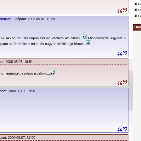
R
S
S
evotion
| Időpont: 2008.05.07. 19:59
Hir
sak akkor, ha 100 napon belülre várható az album!
Mindenesetre irigylem a
atot az értesülései miatt, és nagyon örülök a jó hírnek.
ont: 2008.05.07. 19:51
 megérintett a jóleső izgalom….
pont: 2008.05.07. 19:01
pont: 2008.05.07. 17:00