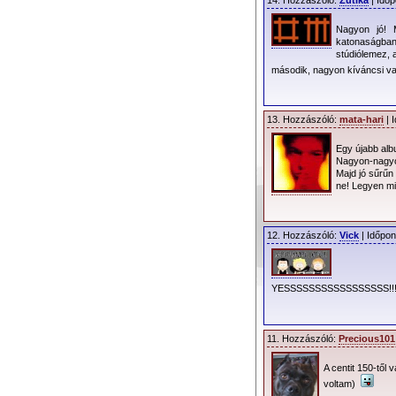
14. Hozzászóló:
Zútika
| Időp
Nagyon jó! M
katonaságban
stúdiólemez, 
második, nagyon kíváncsi va
13. Hozzászóló:
mata-hari
| 
Egy újabb alb
Nagyon-nagyon
Majd jó sűrűn
ne! Legyen mi
12. Hozzászóló:
Vick
| Időpon
YESSSSSSSSSSSSSSSSS!!
11. Hozzászóló:
Precious101
A centit 150-től 
voltam)