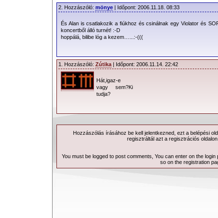
2. Hozzászóló:
mönye
| Időpont: 2006.11.18. 08:33
És Alan is csatlakozik a fiúkhoz és csinálnak egy Violator és SO
koncertből álló turnét! :-D
hoppálá, bilibe lóg a kezem…...:-(((
1. Hozzászóló:
Zútika
| Időpont: 2006.11.14. 22:42
Hát,igaz-e
vagy sem?Ki
tudja?
Hozzászólás írásához be kell jelentkezned, ezt a
belépési
old
regisztráltál azt a
regisztrációs
oldalon
You must be logged to post comments, You can enter on the
login
so on the
registration p