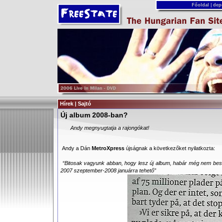
Főoldal
|
dep
Hírek | Sajtó
Új album 2008-ban?
Andy megnyugtatja a rajongókat!
Andy a Dán
MetroXpress
újságnak a következőket nyilatkozta:
“Bitosak vagyunk abban, hogy lesz új album, habár még nem bes
2007 szeptember-2008 januárra tehető”