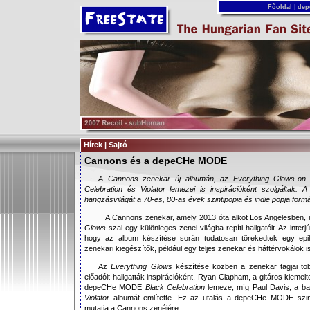
Főoldal
|
dep
Hírek | Sajtó
Cannons és a depeCHe MODE
A Cannons zenekar új albumán, az Everything Glows-
Celebration és Violator lemezei is inspirációként szolgáltak. A
hangzásvilágát a 70-es, 80-as évek szintipopja és indie popja formá
A Cannons zenekar, amely 2013 óta alkot Los Angelesben, 
Glows
-szal egy különleges zenei világba repíti hallgatóit. Az interj
hogy az album készítése során tudatosan törekedtek egy ep
zenekari kiegészítők, például egy teljes zenekar és háttérvokálok i
Az
Everything Glows
készítése közben a zenekar tagjai tö
előadóit hallgatták inspirációként. Ryan Clapham, a gitáros kiemel
depeCHe MODE
Black Celebration
lemeze, míg Paul Davis, a b
Violator
albumát említette. Ez az utalás a depeCHe MODE szint
mutatja a Cannons zenéjére.