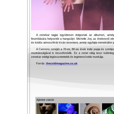
A zenekar tagjai együttesen dolgoztak az albumon, amel
finomítására helyezték a hangsúlyt. Michelle Joy, az énekesnő e
és ködös atmoszférát kíván teremteni, amely egyfajta menekülést je
A Cannons zenéjét a 70-es, 80-as évek indie popja és szin
munkásságával is összefonódik. Ez a zenei világ teszi különl
zenekar eddigi legösszetettebb és legintenzívebb munkája.
Forrás:
thecoldmagazine.co.uk
Ajánlott videók