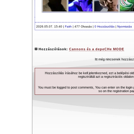
2026.05.07. 15:40 |
Faith
| 477 Olvasás |
0 Hozzászólás
|
Nyomtatás
Hozzászólások:
Cannons és a depeCHe MODE
Itt még nincsenek hozzász
Hozzászólás írásához be kell jelentkezned, ezt a
belépési
old
regisztráltál azt a
regisztrációs
oldalon
You must be logged to post comments, You can enter on the
login
so on the
registration p