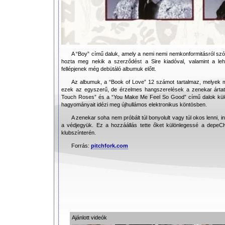
A “Boy” című daluk, amely a nemi nemi nemkonformitásról szól
hozta meg nekik a szerződést a Sire kiadóval, valamint a 
fellépjenek még debütáló albumuk előtt.
Az albumuk, a “Book of Love” 12 számot tartalmaz, melyek 
ezek az egyszerű, de érzelmes hangszerelések a zenekar ártatla
Touch Roses” és a “You Make Me Feel So Good” című dalok kül
hagyományait idézi meg újhullámos elektronikus köntösben.
A zenekar soha nem próbált túl bonyolult vagy túl okos lenni,
a védjegyük. Ez a hozzáállás tette őket különlegessé a dep
klubszínterén.
Forrás:
pitchfork.com
Ajánlott videók