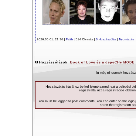
2026.05.01. 21:36 |
Faith
| 514 Olvasás |
0 Hozzászólás
|
Nyomtatás
Hozzászólások:
Book of Love és a depeCHe MODE t
Itt még nincsenek hozzász
Hozzászólás írásához be kell jelentkezned, ezt a
belépési
old
regisztráltál azt a
regisztrációs
oldalon
You must be logged to post comments, You can enter on the
login
so on the
registration p