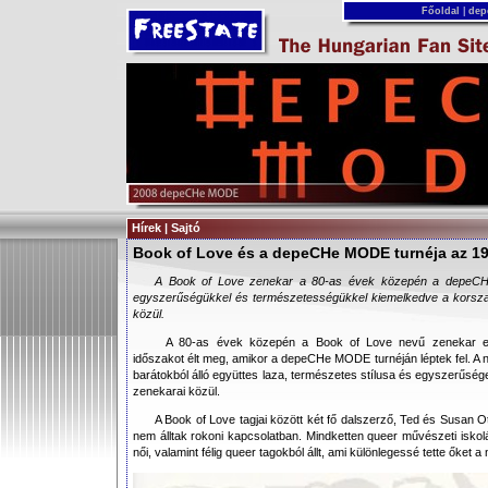
Főoldal
|
dep
Hírek | Sajtó
Book of Love és a depeCHe MODE turnéja az 1
A Book of Love zenekar a 80-as évek közepén a depeCHe
egyszerűségükkel és természetességükkel kiemelkedve a korszak
közül.
A 80-as évek közepén a Book of Love nevű zenekar eg
időszakot élt meg, amikor a depeCHe MODE turnéján léptek fel. A 
barátokból álló együttes laza, természetes stílusa és egyszerűsége
zenekarai közül.
A Book of Love tagjai között két fő dalszerző, Ted és Susan O
nem álltak rokoni kapcsolatban. Mindketten queer művészeti isko
női, valamint félig queer tagokból állt, ami különlegessé tette őket 