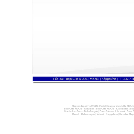
Főoldal
|
depeCHe MODE
|
Videók
|
Képgaléria
|
FREESTATE
Magyar depeCHe MODE Portál
|
Magyar depeCHe MODE 
depeCHe MODE - Albumok
|
depeCHe MODE - Kislemezek
|
dep
Martin Lee Gore - Dalszövegek
|
Dave Gahan - Albumok
|
Dave G
Recoil - Dalszövegek
|
Videók
|
Képgaléria
|
Devotee Map