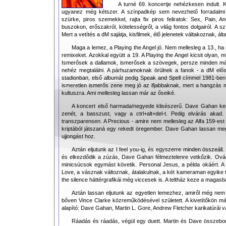
A turné 69. koncertje nehézkesen indult. K
ugyanez még kétszer. A színpadkép sem nevezhető forradalmi ú
szürke, piros szemekkel, rajta fix piros feliratok: Sex, Pain, A
buszokon, erőszakról, kötelességről, a világ fontos dolgairól. A 
Mert a vetítés a dM sajátja, kisfilmek, élő jelenetek váltakoznak, ál
Maga a lemez, a Playing the Angel jó. Nem mellesleg a 13., h
remixeket. Azokkal együtt a 19. A Playing the Angel kicsit olyan, 
Ismerősek a dallamok, ismerősek a szövegek, persze minden m
nehéz megtalálni. A párhuzamoknak örülnek a fanok - a dM elős
stadionban, első albumát pedig Speak and Spell címmel 1981-ben
ismeretlen ismerős zene meg jó az ifjabbaknak, mert a hangzás m
kultuszra. Ami mellesleg lassan már az őseiké.
A koncert első harmada/negyede klisészerű. Dave Gahan kere
zenét, a basszust, vagy a ctrl+alt+del-t. Pedig elvárás akad
transzparensen. A Precious - amire nem mellesleg az Alfa 159-est
kriptából játszaná egy rekedt öregember. Dave Gahan lassan meg
ujjongást hoz.
Aztán eljutunk az I feel you-ig, és egyszerre minden összeáll
és elkezdődik a zúzás, Dave Gahan félmeztelenre vetkőzik. Ovác
minicsúcsok egymást követik. Personal Jesus, a példa okáért. A 
Love, a vásznak változnak, átalakulnak, a két kameraman egyike ta
the silence háttérgrafikái még viccesek is. A teltház keze a magasb
Aztán lassan eljutunk az egyetlen lemezhez, amiről még nem
bőven Vince Clarke közreműködésével született. A kivetítőkön már
alapító: Dave Gahan, Martin L. Gore, Andrew Fletcher karikatúrái v
Ráadás és ráadás, végül egy duett. Martin és Dave összebor