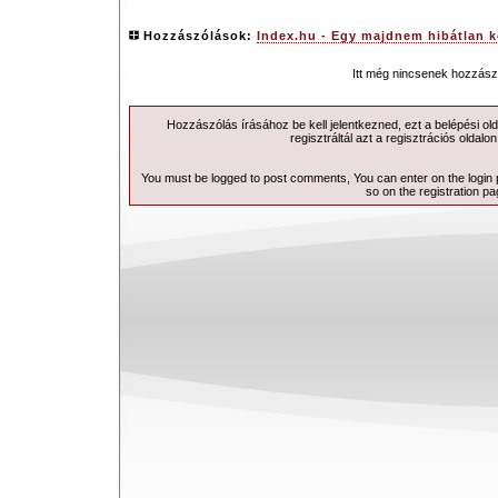
Hozzászólások:
Index.hu - Egy majdnem hibátlan k
Itt még nincsenek hozzász
Hozzászólás írásához be kell jelentkezned, ezt a
belépési
old
regisztráltál azt a
regisztrációs
oldalon
You must be logged to post comments, You can enter on the
login
so on the
registration p