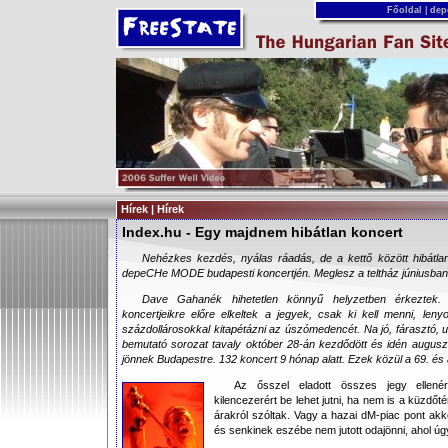
Főoldal
|
dep
Hírek | Hírek
Index.hu - Egy majdnem hibátlan koncert
Nehézkes kezdés, nyálas ráadás, de a kettő között hibátlan
depeCHe MODE budapesti koncertjén. Meglesz a teltház júniusban 
Dave Gahanék hihetetlen könnyű helyzetben érkeztek. 
koncertjeikre előre elkeltek a jegyek, csak ki kell menni, len
százdollárosokkal kitapétázni az úszómedencét. Na jó, fárasztó, u
bemutató sorozat tavaly október 28-án kezdődött és idén augusz
jönnek Budapestre. 132 koncert 9 hónap alatt. Ezek közül a 69. és
Az ősszel eladott összes jegy ellené
kilencezerért be lehet jutni, ha nem is a küzdő
árakról szóltak. Vagy a hazai dM-piac pont akk
és senkinek eszébe nem jutott odajönni, ahol úg