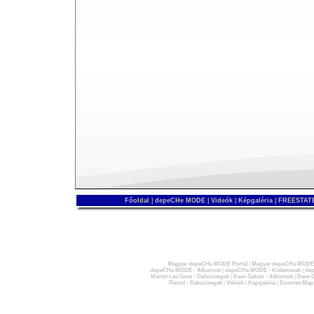
Főoldal
|
depeCHe MODE
|
Videók
|
Képgaléria
|
FREESTATE
Magyar depeCHe MODE Portál
|
Magyar depeCHe MODE 
depeCHe MODE - Albumok
|
depeCHe MODE - Kislemezek
|
dep
Martin Lee Gore - Dalszövegek
|
Dave Gahan - Albumok
|
Dave G
Recoil - Dalszövegek
|
Videók
|
Képgaléria
|
Devotee Map