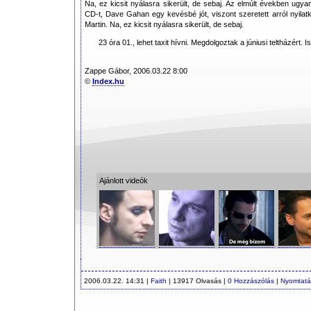
Na, ez kicsit nyálasra sikerült, de sebaj. Az elmúlt években ugyan
CD-t, Dave Gahan egy kevésbé jót, viszont szeretett arról nyila
Martin. Na, ez kicsit nyálasra sikerült, de sebaj.
23 óra 01., lehet taxit hívni. Megdolgoztak a júniusi teltházért. Is
Zappe Gábor, 2006.03.22 8:00
©
Index.hu
Ajánlott videók
2006.03.22. 14:31 |
Faith
| 13917 Olvasás |
0 Hozzászólás
|
Nyomtatá