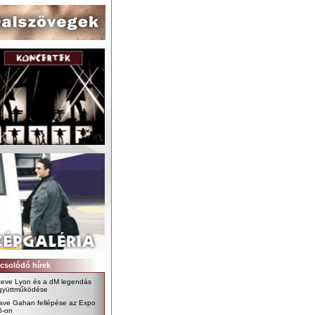
csolódó hírek
teve Lyon és a dM legendás
gyüttműködése
ave Gahan fellépése az Expo
6-on