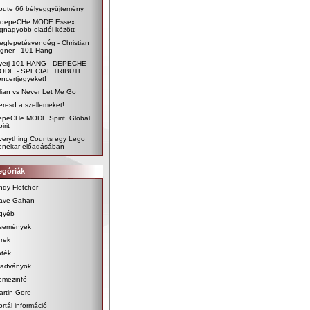
oute 66 bélyeggyűjtemény
 depeCHe MODE Essex
egnagyobb eladói között
eglepetésvendég - Christian
igner - 101 Hang
yerj 101 HANG - DEPECHE
ODE - SPECIAL TRIBUTE
oncertjegyeket!
ilian vs Never Let Me Go
eresd a szellemeket!
epeCHe MODE Spirit, Global
irit
verything Counts egy Lego
enekar előadásában
egóriák
ndy Fletcher
ave Gahan
gyéb
semények
írek
áték
iadványok
emezinfó
artin Gore
ortál információ