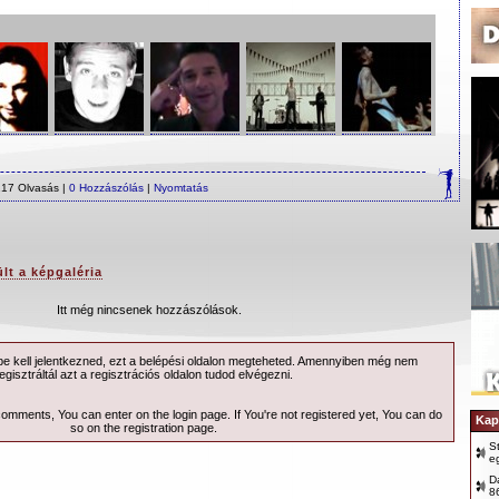
17 Olvasás |
0 Hozzászólás
|
Nyomtatás
ült a képgaléria
Itt még nincsenek hozzászólások.
 kell jelentkezned, ezt a
belépési
oldalon megteheted. Amennyiben még nem
egisztráltál azt a
regisztrációs
oldalon tudod elvégezni.
 comments, You can enter on the
login page
. If You're not registered yet, You can do
Kap
so on the
registration page
.
S
e
D
8