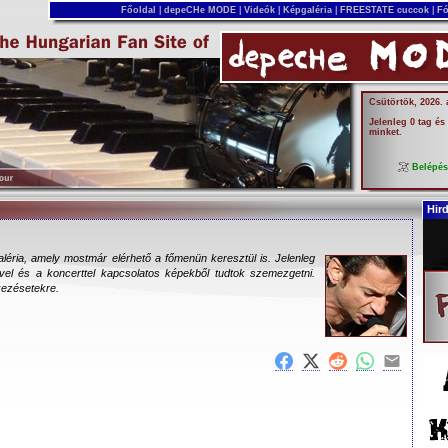
Főoldal
|
depeCHe MODE
|
Videók
|
Képgaléria
|
FREESTATE cuccok
|
Fó
Csütörtök, 2026.
Jelenleg 0 tag és
minket.
Belépé
Hir
galéria, amely mostmár elérhető a főmenün keresztül is. Jelenleg
tével és a koncerttel kapcsolatos képekből tudtok szemezgetni.
kezésetekre.