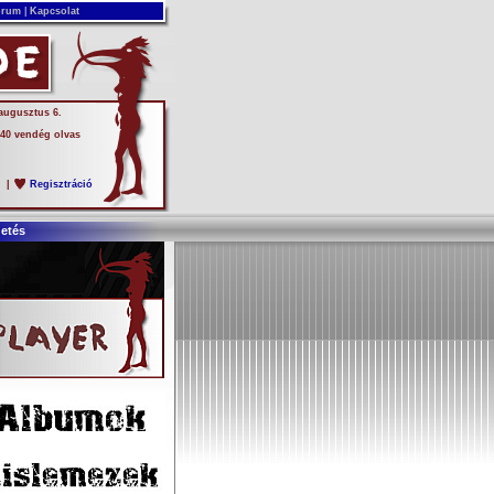
rum
|
Kapcsolat
 augusztus 6.
 40 vendég olvas
s
|
Regisztráció
detés