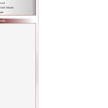
ecoil
túdió Videók
ajtó
detés