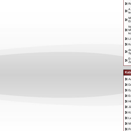
R
A
l
M
E
N
M
k
L
K
d
Sp
E
Z
Kat
A
D
E
E
H
J
K
L
M
P