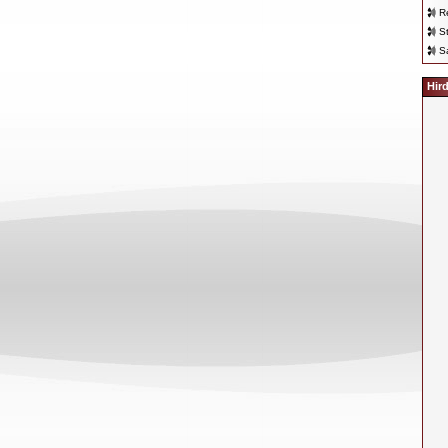
R
S
S
Hir