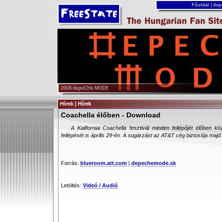
Főoldal
|
dep
Hírek | Hírek
Coachella élőben - Download
A Kaliforniai Coachella fesztivál minden fellépőjét élőben
fellépését is április 29-én. A sugárzást az AT&T cég biztosítja maj
Forrás:
blueroom.att.com
|
depechemode.sk
Letöltés:
Videó / Audió