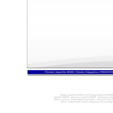
Főoldal
|
depeCHe MODE
|
Videók
|
Képgaléria
|
FREESTATE
Magyar depeCHe MODE Portál
|
Magyar depeCHe MODE 
depeCHe MODE - Albumok
|
depeCHe MODE - Kislemezek
|
dep
Martin Lee Gore - Dalszövegek
|
Dave Gahan - Albumok
|
Dave G
Recoil - Dalszövegek
|
Videók
|
Képgaléria
|
Devotee Map