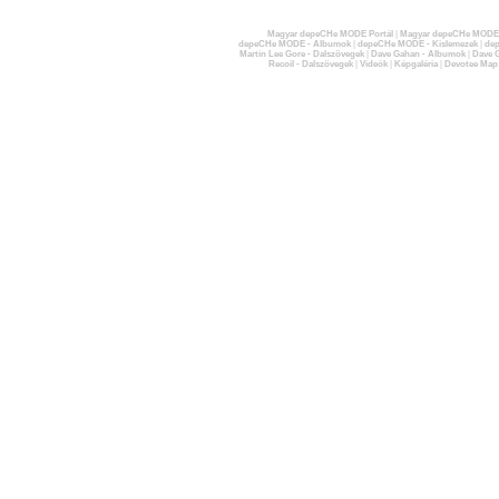
Magyar depeCHe MODE Portál
|
Magyar depeCHe MODE 
depeCHe MODE - Albumok
|
depeCHe MODE - Kislemezek
|
dep
Martin Lee Gore - Dalszövegek
|
Dave Gahan - Albumok
|
Dave G
Recoil - Dalszövegek
|
Videók
|
Képgaléria
|
Devotee Map