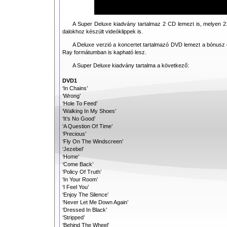
A Super Deluxe kiadvány tartalmaz 2 CD lemezt is, melyen 21
dalokhoz készült videóklippek is.
A Deluxe verzió a koncertet tartalmazó DVD lemezt a bónusz d
Ray formátumban is kapható lesz.
A Super Deluxe kiadvány tartalma a következő:
DVD1
‘In Chains’
‘Wrong’
‘Hole To Feed’
‘Walking In My Shoes’
‘It’s No Good’
‘A Question Of Time’
‘Precious’
‘Fly On The Windscreen’
‘Jezebel’
‘Home’
‘Come Back’
‘Policy Of Truth’
‘In Your Room’
‘I Feel You’
‘Enjoy The Silence’
‘Never Let Me Down Again’
‘Dressed In Black’
‘Stripped’
‘Behind The Wheel’