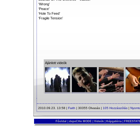
‘Wrong’
‘Peace’
‘Hole To Feed’
‘Fragile Tension’
Ajánlott videók
2010.09.23. 13:58 |
Faith
| 30355 Olvasás |
105 Hozzászólás
|
Nyomt
Főoldal
|
depeCHe MODE
|
Videók
|
Képgaléria
|
FREESTATE