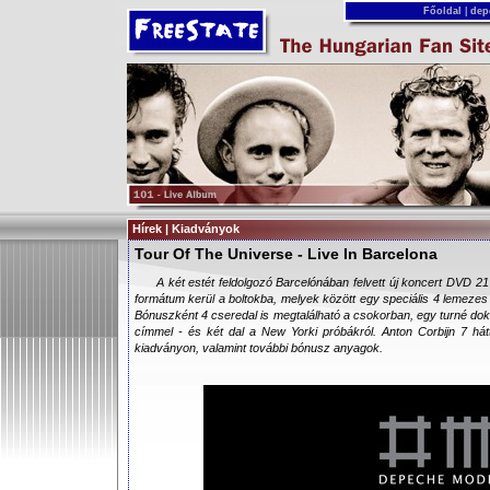
Főoldal
|
dep
Hírek | Kiadványok
Tour Of The Universe - Live In Barcelona
A két estét feldolgozó Barcelónában felvett új koncert DVD 21
formátum kerül a boltokba, melyek között egy speciális 4 lemezes 
Bónuszként 4 cseredal is megtalálható a csokorban, egy turné do
címmel - és két dal a New Yorki próbákról. Anton Corbijn 7 hátté
kiadványon, valamint további bónusz anyagok.