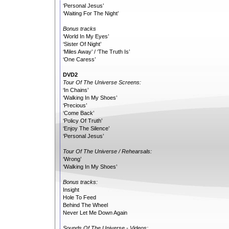
‘Personal Jesus’
‘Waiting For The Night’
Bonus tracks
‘World In My Eyes’
‘Sister Of Night’
‘Miles Away’ / ‘The Truth Is’
‘One Caress’
DVD2
Tour Of The Universe Screens:
‘In Chains’
‘Walking In My Shoes’
‘Precious’
‘Come Back’
‘Policy Of Truth’
‘Enjoy The Silence’
‘Personal Jesus’
Tour Of The Universe / Rehearsals:
‘Wrong’
‘Walking In My Shoes’
Bonus tracks:
Insight
Hole To Feed
Behind The Wheel
Never Let Me Down Again
Sounds Of The Universe - Videos: