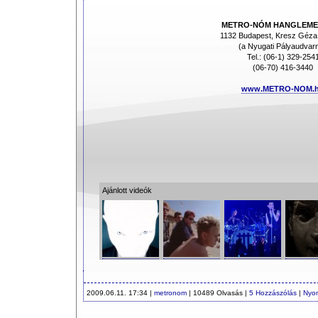
METRO-NÓM HANGLEME
1132 Budapest, Kresz Géza 
(a Nyugati Pályaudvarn
Tel.: (06-1) 329-254
(06-70) 416-3440
www.METRO-NOM.
Ajánlott videók
2009.06.11. 17:34 |
metronom
| 10489 Olvasás |
5 Hozzászólás
|
Nyo