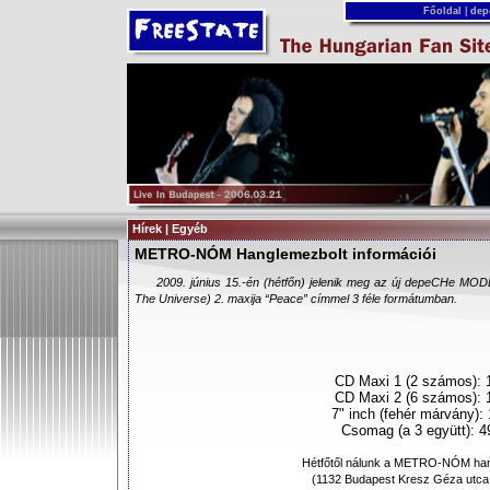
Főoldal
|
dep
Hírek | Egyéb
METRO-NÓM Hanglemezbolt információi
2009. június 15.-én (hétfőn) jelenik meg az új depeCHe M
The Universe) 2. maxija “Peace” címmel 3 féle formátumban.
CD Maxi 1 (2 számos): 
CD Maxi 2 (6 számos): 
7" inch (fehér márvány): 
Csomag (a 3 együtt): 4
Hétfőtől nálunk a METRO-NÓM ha
(1132 Budapest Kresz Géza utca 