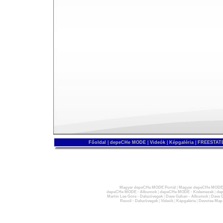
Főoldal
|
depeCHe MODE
|
Videók
|
Képgaléria
|
FREESTATE
Magyar depeCHe MODE Portál
|
Magyar depeCHe MODE 
depeCHe MODE - Albumok
|
depeCHe MODE - Kislemezek
|
dep
Martin Lee Gore - Dalszövegek
|
Dave Gahan - Albumok
|
Dave G
Recoil - Dalszövegek
|
Videók
|
Képgaléria
|
Devotee Map