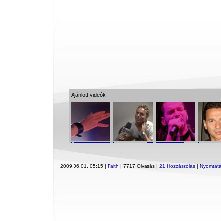
Ajánlott videók
2009.06.01. 05:15 |
Faith
| 7717 Olvasás |
21 Hozzászólás
|
Nyomtat