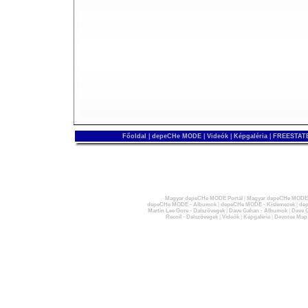
Főoldal
|
depeCHe MODE
|
Videók
|
Képgaléria
|
FREESTATE
Magyar depeCHe MODE Portál
|
Magyar depeCHe MODE 
depeCHe MODE - Albumok
|
depeCHe MODE - Kislemezek
|
dep
Martin Lee Gore - Dalszövegek
|
Dave Gahan - Albumok
|
Dave G
Recoil - Dalszövegek
|
Videók
|
Képgaléria
|
Devotee Map