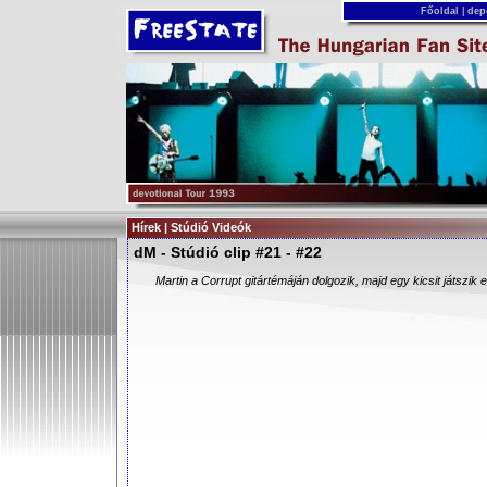
Főoldal
|
dep
Hírek | Stúdió Videók
dM - Stúdió clip #21 - #22
Martin a Corrupt gitártémáján dolgozik, majd egy kicsit játszik e