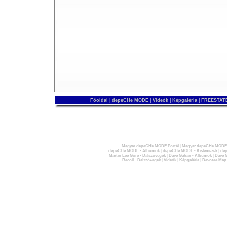
Főoldal
|
depeCHe MODE
|
Videók
|
Képgaléria
|
FREESTATE
Magyar depeCHe MODE Portál
|
Magyar depeCHe MODE 
depeCHe MODE - Albumok
|
depeCHe MODE - Kislemezek
|
dep
Martin Lee Gore - Dalszövegek
|
Dave Gahan - Albumok
|
Dave G
Recoil - Dalszövegek
|
Videók
|
Képgaléria
|
Devotee Map