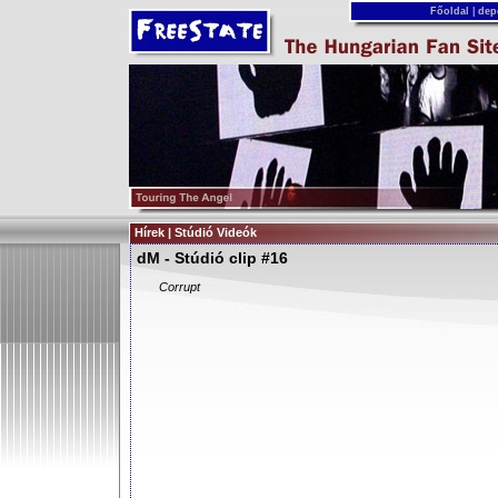
Főoldal
|
dep
Hírek | Stúdió Videók
dM - Stúdió clip #16
Corrupt