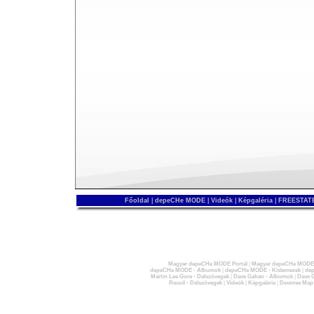
Főoldal
|
depeCHe MODE
|
Videók
|
Képgaléria
|
FREESTATE
Magyar depeCHe MODE Portál
|
Magyar depeCHe MODE 
depeCHe MODE - Albumok
|
depeCHe MODE - Kislemezek
|
dep
Martin Lee Gore - Dalszövegek
|
Dave Gahan - Albumok
|
Dave G
Recoil - Dalszövegek
|
Videók
|
Képgaléria
|
Devotee Map