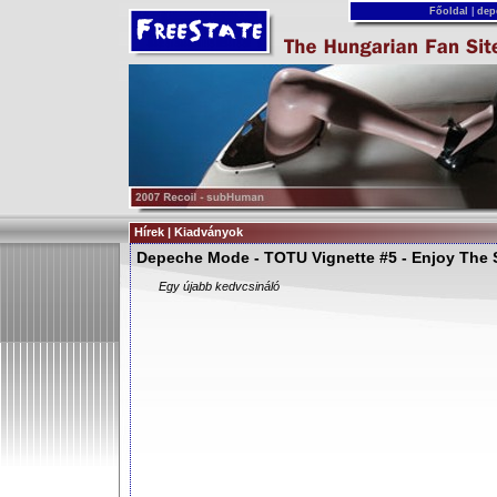
Főoldal
|
dep
Hírek | Kiadványok
Depeche Mode - TOTU Vignette #5 - Enjoy The 
Egy újabb kedvcsináló