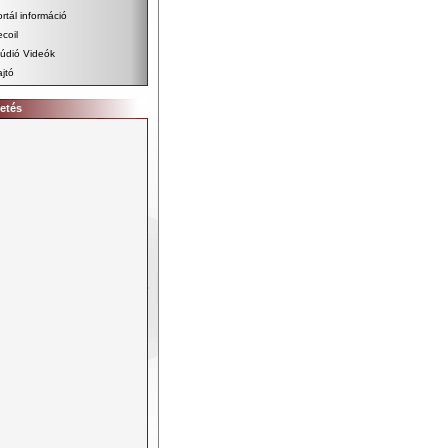
rtál információ
coil
údió Videók
jtó
etés