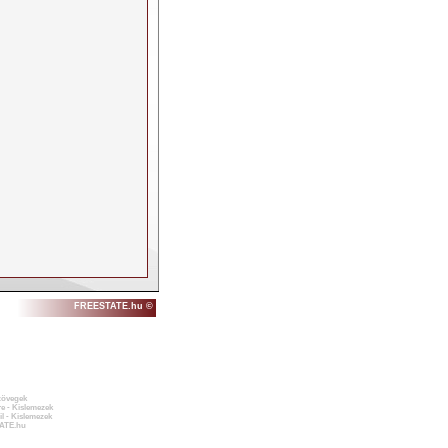
FREESTATE.hu ©
zövegek
e - Kislemezek
l - Kislemezek
ATE.hu