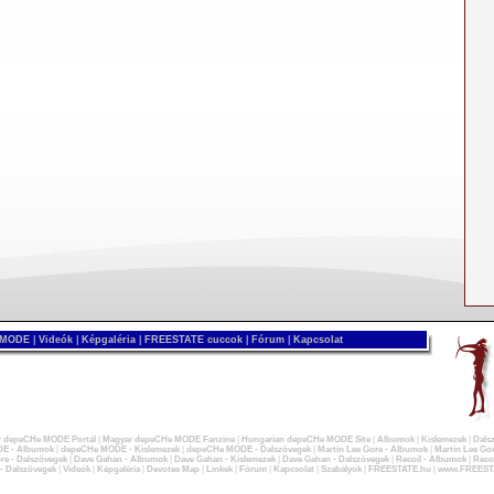
 MODE
|
Videók
|
Képgaléria
|
FREESTATE cuccok
|
Fórum
|
Kapcsolat
 depeCHe MODE Portál
|
Magyar depeCHe MODE Fanzine
|
Hungarian depeCHe MODE Site
|
Albumok
|
Kislemezek
|
Dals
E - Albumok
|
depeCHe MODE - Kislemezek
|
depeCHe MODE - Dalszövegek
|
Martin Lee Gore - Albumok
|
Martin Lee Gor
re - Dalszövegek
|
Dave Gahan - Albumok
|
Dave Gahan - Kislemezek
|
Dave Gahan - Dalszövegek
|
Recoil - Albumok
|
Recoi
 - Dalszövegek
|
Videók
|
Képgaléria
|
Devotee Map
|
Linkek
|
Fórum
|
Kapcsolat
|
Szabályok
|
FREESTATE.hu
|
www.FREEST