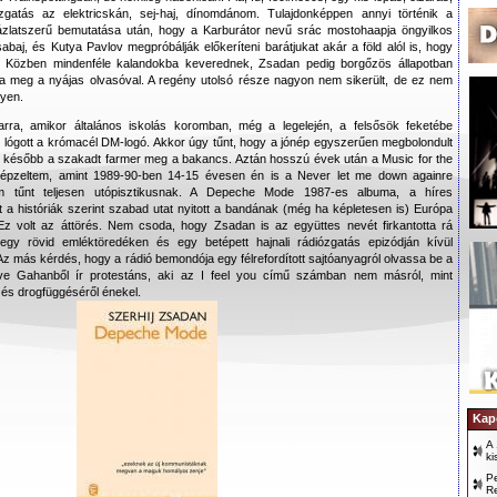
zgatás az elektricskán, sej-haj, dínomdánom. Tulajdonképpen annyi történik a
ázlatszerű bemutatása után, hogy a Karburátor nevű srác mostohaapja öngyilkos
abaj, és Kutya Pavlov megpróbálják előkeríteni barátjukat akár a föld alól is, hogy
ől. Közben mindenféle kalandokba keverednek, Zsadan pedig borgőzös állapotban
tja meg a nyájas olvasóval. A regény utolsó része nagyon nem sikerült, de ez nem
nyen.
ra, amikor általános iskolás koromban, még a legelején, a felsősök feketébe
t lógott a krómacél DM-logó. Akkor úgy tűnt, hogy a jónép egyszerűen megbolondult
nt később a szakadt farmer meg a bakancs. Aztán hosszú évek után a Music for the
képzeltem, amint 1989-90-ben 14-15 évesen én is a Never let me down againre
tűnt teljesen utópisztikusnak. A Depeche Mode 1987-es albuma, a híres
tt a históriák szerint szabad utat nyitott a bandának (még ha képletesen is) Európa
. Ez volt az áttörés. Nem csoda, hogy Zsadan is az együttes nevét firkantotta rá
 egy rövid emléktöredéken és egy betépett hajnali rádiózgatás epizódján kívül
Az más kérdés, hogy a rádió bemondója egy félrefordított sajtóanyagról olvassa be a
ave Gahanből ír protestáns, aki az I feel you című számban nem másról, mint
 és drogfüggéséről énekel.
Kap
A 
ki
Pe
R