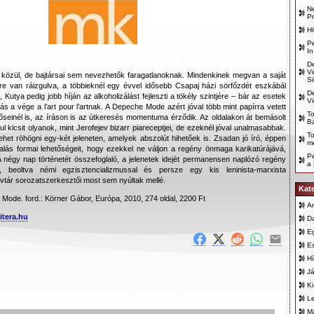
Ne
Pr
Hi
Pe
In
D
Vi
k közül, de bajtársai sem nevezhetők faragatlanoknak. Mindenkinek megvan a saját
Si
re van ráizgulva, a többieknél egy évvel idősebb Csapaj házi sörfőzdét eszkábál
D
Kutya pedig jobb híján az alkoholizálást fejleszti a tökély szintjére – bár az esetek
Vi
s a vége a l’art pour l’artnak. A Depeche Mode azért jóval több mint papírra vetett
To
seinél is, az íráson is az útkeresés momentuma érződik. Az oldalakon át bemásolt
B
 kicsit olyanok, mint Jerofejev bizarr piareceptjei, de ezeknél jóval unalmasabbak.
T
het röhögni egy-két jeleneten, amelyek abszolút hihetőek is. Zsadan jó író, éppen
m
alás formai lehetőségeit, hogy ezekkel ne váljon a regény önmaga karikatúrájává,
Pe
 négy nap történetét összefoglaló, a jelenetek idejét permanensen naplózó regény
a 
 beoltva némi egzisztencializmussal és persze egy kis leninista-marxista
tár sorozatszerkesztői most sem nyúltak mellé.
Kat
Mode. ford.: Körner Gábor, Európa, 2010, 274 oldal, 2200 Ft
An
itera.hu
D
E
E
Hí
Já
K
L
Ma