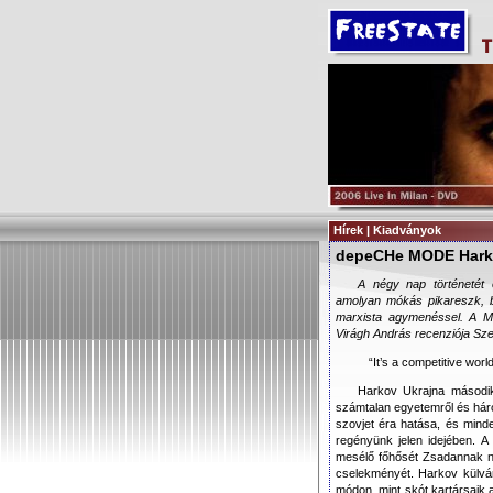
Hírek | Kiadványok
depeCHe MODE Har
A négy nap történetét 
amolyan mókás pikareszk, be
marxista agymenéssel. A Mo
Virágh András recenziója Sz
“It’s a competitive wor
Harkov Ukrajna másodi
számtalan egyetemről és hár
szovjet éra hatása, és minde
regényünk jelen idejében. A
mesélő főhősét Zsadannak nev
cselekményét. Harkov külvár
módon, mint skót kartársaik a