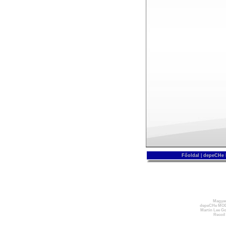
Főoldal
|
depeCHe
Magyar
depeCHe MOD
Martin Lee Go
Recoil