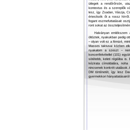
ütlegek a rendőrőrsön, uta
kontextus és a szereplők v
lesz, így Zsadan, Vászja, Cs
értesítsék őt a rossz hírr
fogant eszmefuttatásait osz
ront sokat az összteljesítmé
Halványan emlékszem ar
öltöztek, nyakukban pedig ot
– olyan volt ez a fémizé, mi
Masses taktusai közben el
nyakalom a szeszt – nem 
koncertfelvétellel (101) együ
sötétebb, keleti régióiba is
kézirata címoldalára, noha
nincsenek konkrét utalások. 
DM történetét, így lesz D
gyermekkori hányattatásairól