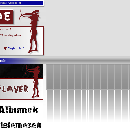
rum
|
Kapcsolat
usztus 7.
 35 vendég olvas
s
|
Regisztráció
etés