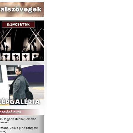
csolódó hírek
10 legjobb dupla A-oldalas
slemez
rsonal Jesus [The Stargate
emix]