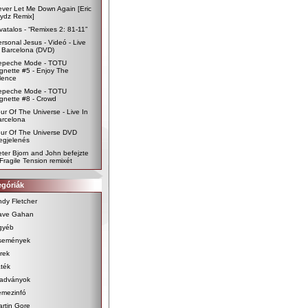
ver Let Me Down Again [Eric
ydz Remix]
vatalos - “Remixes 2: 81-11”
rsonal Jesus - Videó - Live
 Barcelona (DVD)
epeche Mode - TOTU
gnette #5 - Enjoy The
lence
epeche Mode - TOTU
gnette #8 - Crowd
ur Of The Universe - Live In
arcelona
our Of The Universe DVD
egjelenés
ter Bjorn and John befejzte
Fragile Tension remixét
egóriák
dy Fletcher
ave Gahan
gyéb
semények
rek
ték
iadványok
emezinfó
rtin Gore