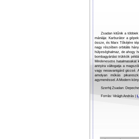
Zsadan kitűnik a többie
mániája: Karburátor a gépek
össze, és Marx Tőkéjére tép, 
nagy részében orbitális hányá
hülyeséghalmaz, de ahogy hő
bombagyártási trükkök például
Mindenesetre hatalmasakat le
annyira váltogatja a magszól
vagy neoavantgárd giccsé. A
amolyan mókás pikareszk,
agymenéssel. A Modern könyv
Szerhij Zsadan: Depeche 
Forrás: Virágh András |
L