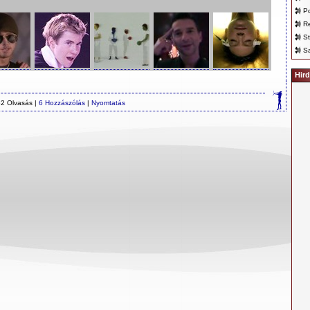
Po
Re
St
Sa
Hird
2 Olvasás |
6 Hozzászólás
|
Nyomtatás