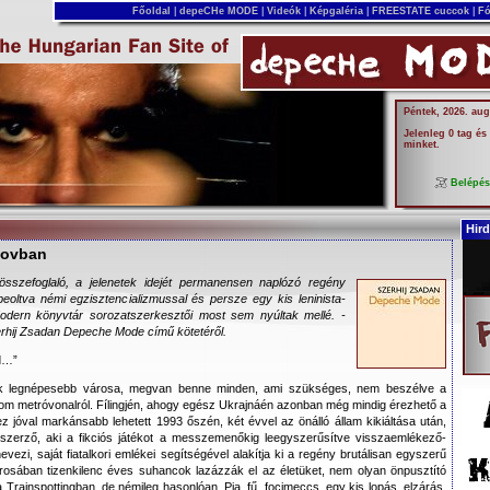
Főoldal
|
depeCHe MODE
|
Videók
|
Képgaléria
|
FREESTATE cuccok
|
Fó
Péntek, 2026. aug
Jelenleg 0 tag és
minket.
Belépé
Hird
kovban
összefoglaló, a jelenetek idejét permanensen naplózó regény
oltva némi egzisztencializmussal és persze egy kis leninista-
dern könyvtár sorozatszerkesztői most sem nyúltak mellé. -
erhij Zsadan Depeche Mode című kötetéről.
ld…”
k legnépesebb városa, megvan benne minden, ami szükséges, nem beszélve a
om metróvonalról. Fílingjén, ahogy egész Ukrajnáén azonban még mindig érezhető a
z jóval markánsabb lehetett 1993 őszén, két évvel az önálló állam kikiáltása után,
 szerző, aki a fikciós játékot a messzemenőkig leegyszerűsítve visszaemlékező-
ezi, saját fiatalkori emlékei segítségével alakítja ki a regény brutálisan egyszerű
osában tizenkilenc éves suhancok lazázzák el az életüket, nem olyan önpusztító
 Trainspottingban, de némileg hasonlóan. Pia, fű, focimeccs, egy kis lopás, elzárás,