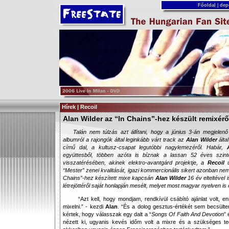
Főoldal
|
dep
Hírek | Recoil
Alan Wilder az “In Chains”-hez készült remixérő
Talán nem túlzás azt állítani, hogy a június 3-án megjelen
albumról a rajongók által leginkább várt track az
Alan Wilder
által
című dal, a kultusz-csapat legutóbbi nagylemezéről. Habár,
együttesből, többen azóta is bíznak a lassan 52 éves szinte
visszatérésében, akinek elektro-avantgárd projektje, a
Recoil
“Mester” zenei kvalitását, igazi kommercionális sikert azonban nem 
Chains
”-hez készített mixe kapcsán
Alan Wilder
16 év elteltével 
létrejöttéről saját honlapján mesélt, melyet most magyar nyelven is 
“Azt kell, hogy mondjam, rendkívül csábító ajánlat volt, en
mixelni.” - kezdi
Alan
. “És a dolog gesztus-értékét sem becsülte
kértek, hogy válasszak egy dalt a “
Songs Of Faith And Devotion
” 
nézett ki, ugyanis kevés időm volt a mixre és a szükséges te