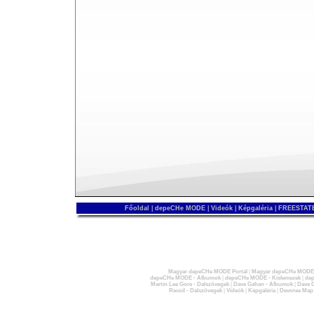
Főoldal
|
depeCHe MODE
|
Videók
|
Képgaléria
|
FREESTATE
Magyar depeCHe MODE Portál
|
Magyar depeCHe MODE 
depeCHe MODE - Albumok
|
depeCHe MODE - Kislemezek
|
dep
Martin Lee Gore - Dalszövegek
|
Dave Gahan - Albumok
|
Dave G
Recoil - Dalszövegek
|
Videók
|
Képgaléria
|
Devotee Map