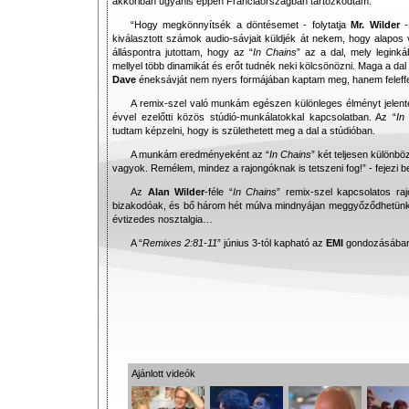
akkoriban ugyanis éppen Franciaországban tartózkodtam.”
“Hogy megkönnyítsék a döntésemet - folytatja
Mr.
Wilder
-
kiválasztott számok audio-sávjait küldjék át nekem, hogy alapos 
álláspontra jutottam, hogy az “
In Chains
” az a dal, mely leginká
mellyel több dinamikát és erőt tudnék neki kölcsönözni. Maga a da
Dave
éneksávját nem nyers formájában kaptam meg, hanem feleffek
A remix-szel való munkám egészen különleges élményt jelente
évvel ezelőtti közös stúdió-munkálatokkal kapcsolatban. Az “
In
tudtam képzelni, hogy is születhetett meg a dal a stúdióban.
A munkám eredményeként az “
In Chains
” két teljesen különb
vagyok. Remélem, mindez a rajongóknak is tetszeni fog!” - fejezi 
Az
Alan Wilder
-féle “
In Chains
” remix-szel kapcsolatos r
bizakodóak, és bő három hét múlva mindnyájan meggyőződhetünk 
évtizedes nosztalgia…
A “
Remixes 2:81-11
” június 3-tól kapható az
EMI
gondozásában
Ajánlott videók