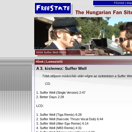
Főoldal
|
dep
Hírek | Lemezinfó
A 3. kislemez: Suffer Well
Több időpont módosítás után végre az üzletekben a Suffer We
CD:
1. Suffer Well (Single Version) 2:47
2. Better Days 2:28
LCD:
1. Suffer Well (Tiga Remix) 6:28
2. Suffer Well (Narcotic Thrust Vocal Dub) 6:44
3. Suffer Well (Alter Ego Remix) 6:14
4. Suffer Well (M83 Remix) 4:31