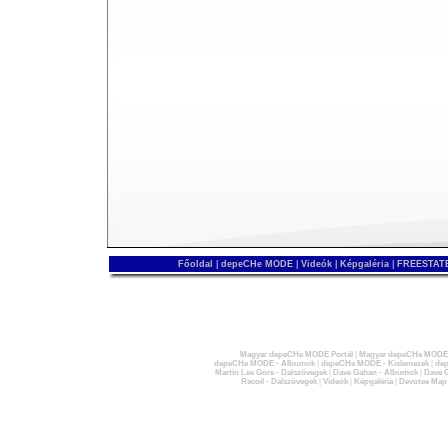
Főoldal
|
depeCHe MODE
|
Videók
|
Képgaléria
|
FREESTATE
Magyar depeCHe MODE Portál
|
Magyar depeCHe MODE 
depeCHe MODE - Albumok
|
depeCHe MODE - Kislemezek
|
dep
Martin Lee Gore - Dalszövegek
|
Dave Gahan - Albumok
|
Dave G
Recoil - Dalszövegek
|
Videók
|
Képgaléria
|
Devotee Map