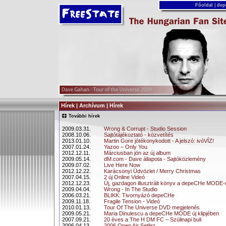
Főoldal
|
dep
Hírek | Archívum | Hírek
További hírek
2009.03.31.
Wrong & Corrupt - Studio Session
2008.10.06.
Sajtótájékoztató - közvetítés
2013.01.10.
Martin Gore jótékonykodott - A jelszó: ivóVÍZ!
2007.01.24.
Yazoo – Only You
2012.12.11.
Márciusban jön az új album
2009.05.14.
dM.com - Dave állapota - Sajtóközlemény
2009.07.02.
Live Here Now
2012.12.22.
Karácsonyi Üdvözlet / Merry Christmas
2007.04.15.
2 új Online Videó
2012.12.23.
Új, gazdagon illusztrált könyv a depeCHe MODE-
2009.04.04.
Wrong - In The Studio
2006.03.21.
BLIKK: Tivornyázó depeCHe
2009.11.18.
Fragile Tension - Videó
2010.01.13.
Tour Of The Universe DVD megjelenés
2009.05.21.
Maria Dinulescu a depeCHe MODE új klipjében
2007.09.21.
20 éves a The H DM FC – Szülinapi buli
2006.04.13.
2006 Open Air Setlist