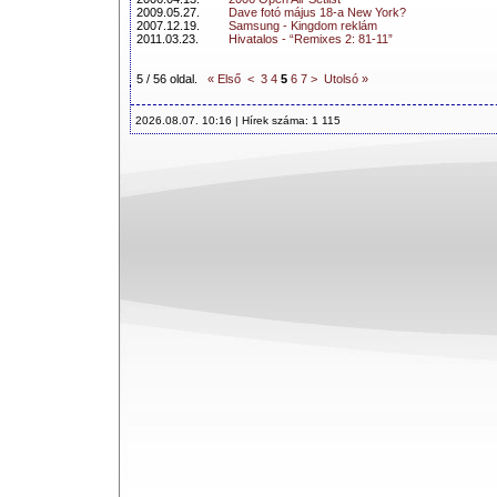
2009.05.27.
Dave fotó május 18-a New York?
2007.12.19.
Samsung - Kingdom reklám
2011.03.23.
Hivatalos - “Remixes 2: 81-11”
5 / 56 oldal.
« Első
<
3
4
5
6
7
>
Utolsó »
2026.08.07. 10:16 | Hírek száma: 1 115