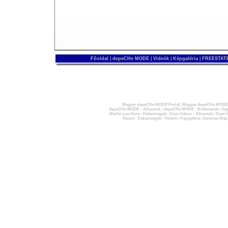
Főoldal
|
depeCHe MODE
|
Videók
|
Képgaléria
|
FREESTATE
Magyar depeCHe MODE Portál
|
Magyar depeCHe MODE 
depeCHe MODE - Albumok
|
depeCHe MODE - Kislemezek
|
dep
Martin Lee Gore - Dalszövegek
|
Dave Gahan - Albumok
|
Dave G
Recoil - Dalszövegek
|
Videók
|
Képgaléria
|
Devotee Map