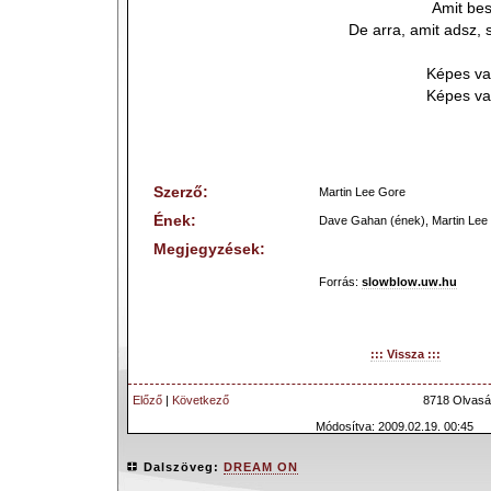
Amit be
De arra, amit adsz, s
Képes vag
Képes vag
Szerző:
Martin Lee Gore
Ének:
Dave Gahan (ének), Martin Lee 
Megjegyzések:
Forrás:
slowblow.uw.hu
::: Vissza :::
Előző
|
Következő
8718 Olvasá
Módosítva: 2009.02.19. 00:45
Dalszöveg:
DREAM ON