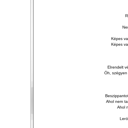
R
Nem
Képes vag
Képes vag
Elrendelt v
Óh, szégyen 
Beszippantot
Ahol nem tal
Ahol 
Leró