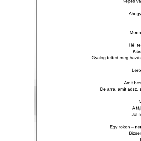
Képes vag
Ahogy 
Menny
Hé, t
Kibé
Gyalog tetted meg hazái
Leró
Amit be
De arra, amit adsz, s
N
A fá
Jól 
Egy rokon – ne
Bizser