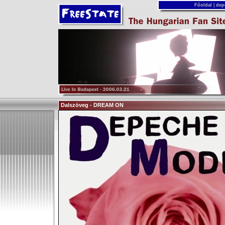
Főoldal
|
dep
Dalszöveg - DREAM ON