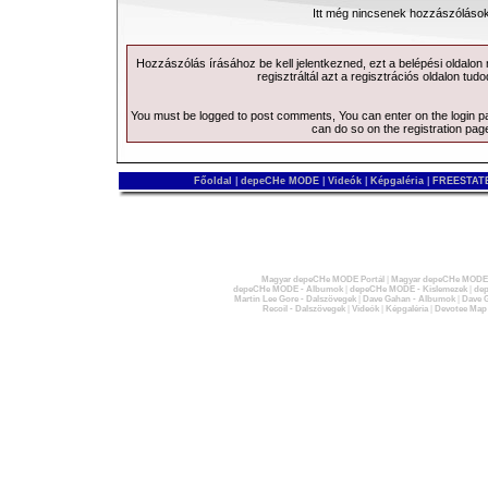
Itt még nincsenek hozzászólások
Hozzászólás írásához be kell jelentkezned, ezt a
belépési
oldalon
regisztráltál azt a
regisztrációs
oldalon tudo
You must be logged to post comments, You can enter on the
login 
can do so on the
registration pag
Főoldal
|
depeCHe MODE
|
Videók
|
Képgaléria
|
FREESTATE
Magyar depeCHe MODE Portál
|
Magyar depeCHe MODE 
depeCHe MODE - Albumok
|
depeCHe MODE - Kislemezek
|
dep
Martin Lee Gore - Dalszövegek
|
Dave Gahan - Albumok
|
Dave G
Recoil - Dalszövegek
|
Videók
|
Képgaléria
|
Devotee Map