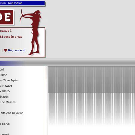
rum
|
Kapcsolat
usztus 7.
 82 vendég olvas
s
|
Regisztráció
ell
Frame
on Time Again
at Reward
es 81>85
bration
 The Masses
aith And Devotion
es 86>98
e Angel