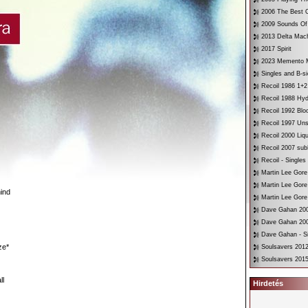
2006 The Best O
2009 Sounds Of
2013 Delta Mac
2017 Spirit
2023 Memento 
Singles and B-s
Recoil 1986 1+2
Recoil 1988 Hyd
Recoil 1992 Bloo
Recoil 1997 Un
Recoil 2000 Liqu
Recoil 2007 su
Recoil - Singles
Martin Lee Gore
Martin Lee Gore
ind
Martin Lee Gore
Dave Gahan 200
Dave Gahan 200
Dave Gahan - Si
ze*
Soulsavers 2012
Soulsavers 2015
ll
Hirdetés