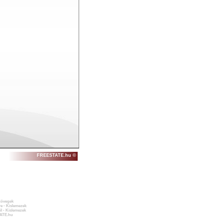
FREESTATE.hu ©
zövegek
e - Kislemezek
l - Kislemezek
ATE.hu