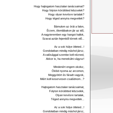
Hogy hajtogatom hasztalan tanácsaimat?
Hogy folyton körülötted lebzselek?
Hogy olyan kevésre tartalak?
Hogy téged annyira megvetlek?
Bámulom az órát a falon,
Érzem, ólomlábakon jár az idő,
A nagyteremben egy hangot hallok,
Szavai aztán fejemből törnek elő...
Az a sok hülye ötleted...!
Gondolatban mindig máshol jársz,
A valósággal szembe kell nézned,
Akkor is, ha menekülni vágysz!
Mindenért engem okolsz,
Öklöd nyoma az arcomon,
Meggyötört és fáradt vagyok,
Miért kell keservesen csalódnom...?
Hajtogatom hasztalan tanácsaimat,
Folyton körülötted lebzselek,
Olyan kevésre tartalak,
Téged annyira megvetlek...
Az a sok hülye ötleted...!
Gondolatban mindig máshol jársz,