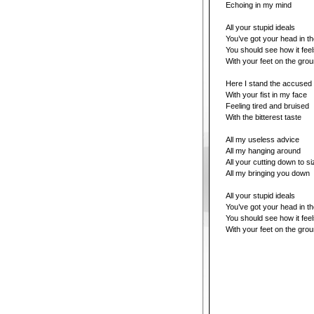
Echoing in my mind
All your stupid ideals
You’ve got your head in t
You should see how it fee
With your feet on the gro
Here I stand the accused
With your fist in my face
Feeling tired and bruised
With the bitterest taste
All my useless advice
All my hanging around
All your cutting down to si
All my bringing you down
All your stupid ideals
You’ve got your head in t
You should see how it fee
With your feet on the gro