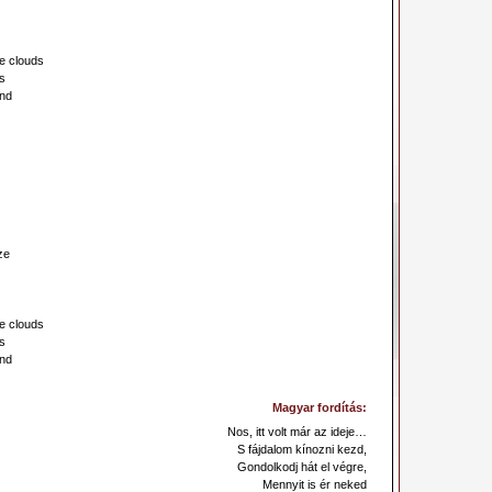
he clouds
ls
und
ze
he clouds
ls
und
Magyar fordítás:
Nos, itt volt már az ideje…
S fájdalom kínozni kezd,
Gondolkodj hát el végre,
Mennyit is ér neked