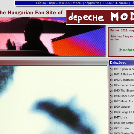
Főoldal
|
depeCHe MODE
|
Videók
|
Képgaléria
|
FREESTATE cuccok
|
Fó
Péntek, 2026. aug
Jelenleg 0 tag és
minket.
Belépé
Dalszöveg
1981 Speak & Sp
1982 A Broken 
1983 Constructi
1984 Some Gre
1985 The Singl
1986 Black Cele
1987 Music For
1990 Violator
1993 Songs Of F
1997 Ultra
1998 The Singl
2001 Exciter
2005 Playing Th