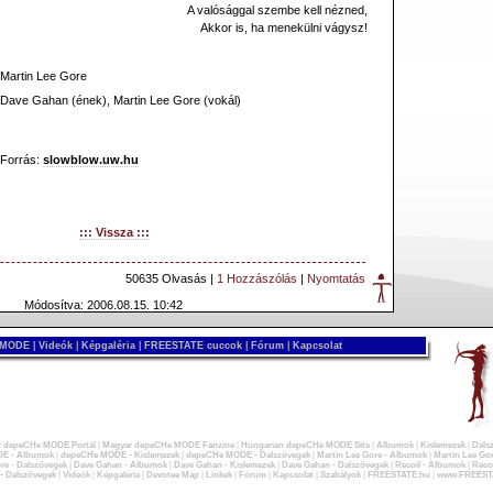
A valósággal szembe kell nézned,
Akkor is, ha menekülni vágysz!
Martin Lee Gore
Dave Gahan (ének), Martin Lee Gore (vokál)
Forrás:
slowblow.uw.hu
::: Vissza :::
50635 Olvasás |
1 Hozzászólás
|
Nyomtatás
Módosítva: 2006.08.15. 10:42
 MODE
|
Videók
|
Képgaléria
|
FREESTATE cuccok
|
Fórum
|
Kapcsolat
 depeCHe MODE Portál
|
Magyar depeCHe MODE Fanzine
|
Hungarian depeCHe MODE Site
|
Albumok
|
Kislemezek
|
Dals
E - Albumok
|
depeCHe MODE - Kislemezek
|
depeCHe MODE - Dalszövegek
|
Martin Lee Gore - Albumok
|
Martin Lee Gor
re - Dalszövegek
|
Dave Gahan - Albumok
|
Dave Gahan - Kislemezek
|
Dave Gahan - Dalszövegek
|
Recoil - Albumok
|
Recoi
 - Dalszövegek
|
Videók
|
Képgaléria
|
Devotee Map
|
Linkek
|
Fórum
|
Kapcsolat
|
Szabályok
|
FREESTATE.hu
|
www.FREEST