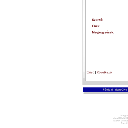
Szerző:
Ének:
Megjegyzések:
Előző
|
Következő
Főoldal
|
depeCHe
Magyar
depeCHe MOD
Martin Lee Go
Recoil