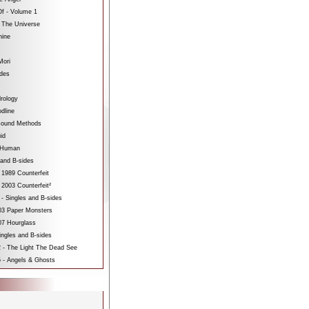
f - Volume 1
 The Universe
hine
Mori
ides
rology
dline
sound Methods
id
bHuman
 and B-sides
 1989 Counterfeit
 2003 Counterfeit²
 - Singles and B-sides
3 Paper Monsters
7 Hourglass
ngles and B-sides
 - The Light The Dead See
 - Angels & Ghosts