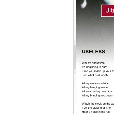
USELESS
Well it’s about time
It’s beginning to hurt
Time you made up your m
Just what is all worth
All my useless advice
All my hanging around
All your cutting down to si
All my bringing you down
Watch the clock on the wa
Feel the slowing of time
Hear a voice in the hall