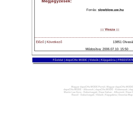
Megjegyzések:
Forrás:
slowblow.uw.hu
::: Vissza :::
Előző
|
Következő
13851 Olvasá
Módosítva: 2006.07.10. 15:50
Főoldal
|
depeCHe MODE
|
Videók
|
Képgaléria
|
FREESTATE
Magyar depeCHe MODE Portál
|
Magyar depeCHe MODE 
depeCHe MODE - Albumok
|
depeCHe MODE - Kislemezek
|
dep
Martin Lee Gore - Dalszövegek
|
Dave Gahan - Albumok
|
Dave G
Recoil - Dalszövegek
|
Videók
|
Képgaléria
|
Devotee Map