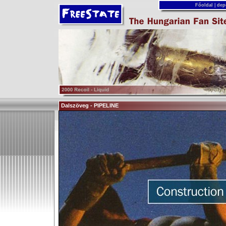
Főoldal
|
dep
Dalszöveg - PIPELINE