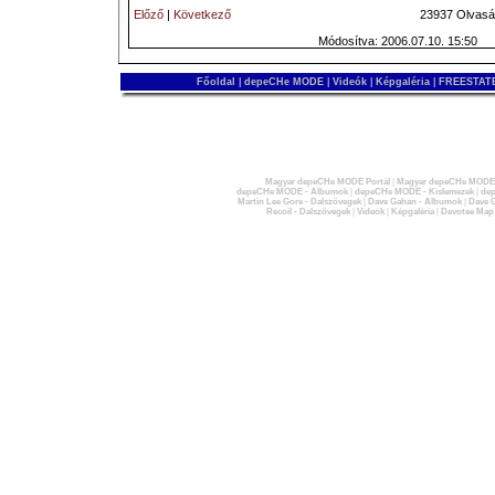
Előző
|
Következő
23937 Olvasá
Módosítva: 2006.07.10. 15:50
Főoldal
|
depeCHe MODE
|
Videók
|
Képgaléria
|
FREESTATE
Magyar depeCHe MODE Portál
|
Magyar depeCHe MODE 
depeCHe MODE - Albumok
|
depeCHe MODE - Kislemezek
|
dep
Martin Lee Gore - Dalszövegek
|
Dave Gahan - Albumok
|
Dave G
Recoil - Dalszövegek
|
Videók
|
Képgaléria
|
Devotee Map