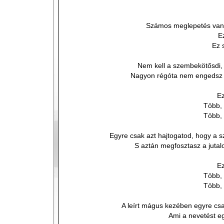
Számos meglepetés van 
E
Ez 
Nem kell a szembekötősdi, 
Nagyon régóta nem engedsz 
Ez
Több, 
Több, 
Egyre csak azt hajtogatod, hogy a 
S aztán megfosztasz a jutal
Ez
Több, 
Több, 
A leírt mágus kezében egyre cs
Ami a nevetést egy