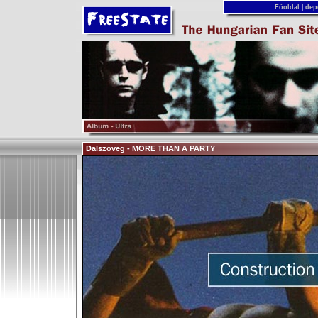
Főoldal
|
dep
Dalszöveg - MORE THAN A PARTY