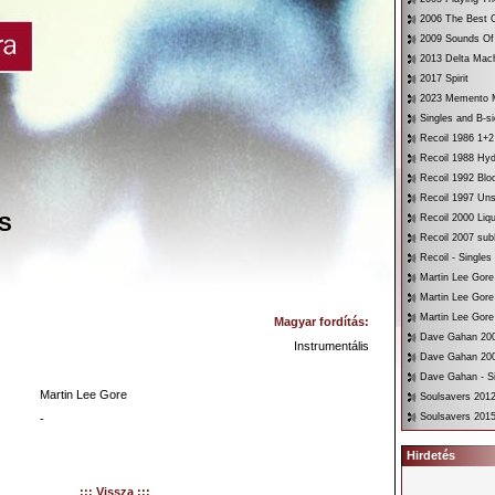
2006 The Best O
2009 Sounds Of
2013 Delta Mac
2017 Spirit
2023 Memento 
Singles and B-s
Recoil 1986 1+2
Recoil 1988 Hyd
Recoil 1992 Bloo
Recoil 1997 Un
S
Recoil 2000 Liqu
Recoil 2007 su
Recoil - Singles
Martin Lee Gore
Martin Lee Gore
Martin Lee Gore
Magyar fordítás:
Dave Gahan 200
Instrumentális
Dave Gahan 200
Dave Gahan - Si
Martin Lee Gore
Soulsavers 2012
Soulsavers 2015
-
Hirdetés
::: Vissza :::