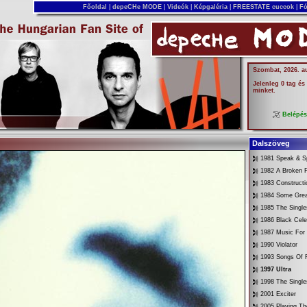
Főoldal
|
depeCHe MODE
|
Videók
|
Képgaléria
|
FREESTATE cuccok
|
Fó
Szombat, 2026. a
Jelenleg 0 tag és
minket.
Belépé
Dalszöveg
1981 Speak & Sp
1982 A Broken 
1983 Constructi
1984 Some Gre
1985 The Singl
1986 Black Cele
1987 Music For
1990 Violator
1993 Songs Of F
1997 Ultra
1998 The Singl
2001 Exciter
2005 Playing Th