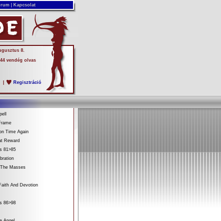
rum
|
Kapcsolat
ugusztus 8.
 44 vendég olvas
s
|
Regisztráció
ell
Frame
on Time Again
at Reward
es 81>85
bration
 The Masses
aith And Devotion
es 86>98
e Angel