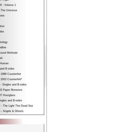
f - Volume 1
 The Universe
hine
Mori
ides
rology
dline
sound Methods
id
bHuman
 and B-sides
 1989 Counterfeit
 2003 Counterfeit²
 - Singles and B-sides
3 Paper Monsters
7 Hourglass
ngles and B-sides
 - The Light The Dead See
 - Angels & Ghosts