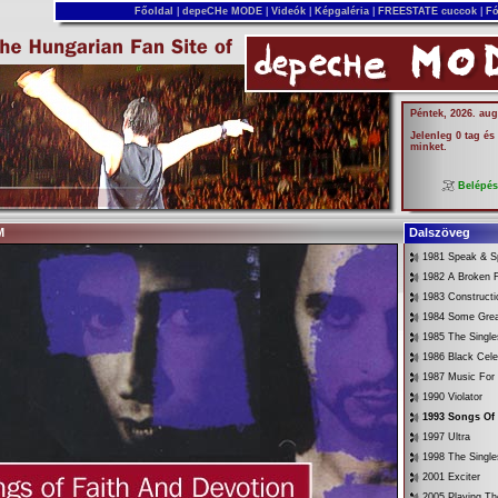
Főoldal
|
depeCHe MODE
|
Videók
|
Képgaléria
|
FREESTATE cuccok
|
Fó
Péntek, 2026. aug
Jelenleg 0 tag és
minket.
Belépé
M
Dalszöveg
1981 Speak & Sp
1982 A Broken 
1983 Constructi
1984 Some Gre
1985 The Singl
1986 Black Cele
1987 Music For
1990 Violator
1993 Songs Of
1997 Ultra
1998 The Singl
2001 Exciter
2005 Playing Th