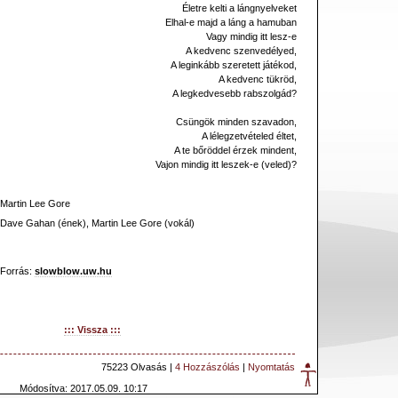
Életre kelti a lángnyelveket
Elhal-e majd a láng a hamuban
Vagy mindig itt lesz-e
A kedvenc szenvedélyed,
A leginkább szeretett játékod,
A kedvenc tükröd,
A legkedvesebb rabszolgád?
Csüngök minden szavadon,
A lélegzetvételed éltet,
A te bőröddel érzek mindent,
Vajon mindig itt leszek-e (veled)?
Martin Lee Gore
Dave Gahan (ének), Martin Lee Gore (vokál)
Forrás:
slowblow.uw.hu
::: Vissza :::
75223 Olvasás |
4 Hozzászólás
|
Nyomtatás
Módosítva: 2017.05.09. 10:17