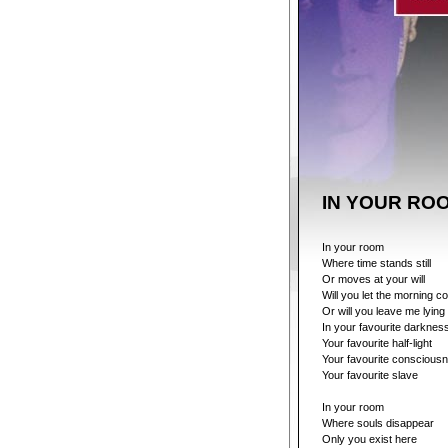
IN YOUR RO
In your room
Where time stands still
Or moves at your will
Will you let the morning 
Or will you leave me lying
In your favourite darknes
Your favourite half-light
Your favourite conscious
Your favourite slave
In your room
Where souls disappear
Only you exist here