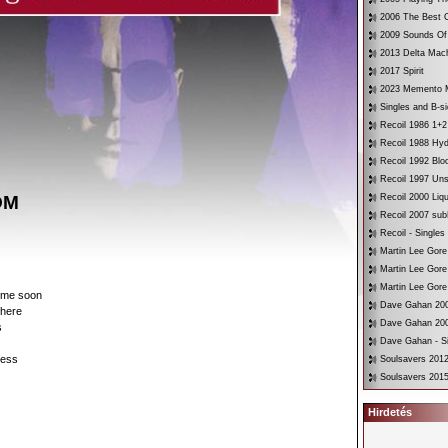
2006 The Best O
2009 Sounds Of
2013 Delta Mac
2017 Spirit
2023 Memento 
Singles and B-s
Recoil 1986 1+2
Recoil 1988 Hyd
Recoil 1992 Bloo
Recoil 1997 Un
OM
Recoil 2000 Liqu
Recoil 2007 su
Recoil - Singles
Martin Lee Gore
Martin Lee Gore
Martin Lee Gore
come soon
Dave Gahan 200
 here
Dave Gahan 200
s
Dave Gahan - Si
ness
Soulsavers 2012
Soulsavers 2015
Hirdetés