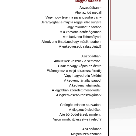
Magyar fordítás:
A szobádban –
Ahol az idő megáll
Vagy hogy teljen, a parancsodra vár –
Beragyoghat-e majd a reggel első sugara
Vagy feküdhet-e tovább
Itt a kedvenc sötétségedben
A te kedvenc félhomályod,
A kedvenc öntudatod egy másik testben,
A legkedvesebb rabszolgád?
A szobádban,
Ahol lelkek vesznek a semmibe,
Csak te vagy képes az életre
Eltámogatsz-e majd a karosszékedig
Vagy hagyod-e itt feküdni
A kedvenc ártatlanságod,
A kedvenc jutalmadat,
A legjobban szeretett mosolyodat,
A legkedvesebb rabszolgádat?
Csüngök minden szavadon,
A lélegzetvételed éltet,
A te bőröddel érzek mindent,
Vajon mindig itt leszek-e (veled)?
A szobádban
Mélyen izzó szemed