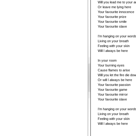
Will you lead me to your 
Or leave me lying here
Your favourite innocence
Your favourite prize
Your favourite smile
Your favourite slave
I’m hanging on your word
Living on your breath
Feeling with your skin
Will I always be here
In your room
Your burning eyes
Cause flames to arise
Will you let the fire die d
Or will I always be here
Your favourite passion
Your favourite game
Your favourite mirror
Your favourite slave
I’m hanging on your word
Living on your breath
Feeling with your skin
Will I always be here