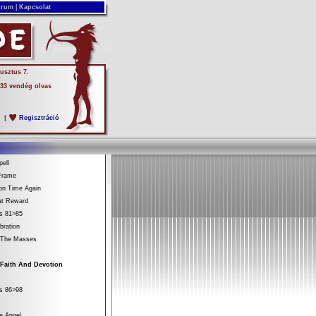
rum
|
Kapcsolat
usztus 7.
 33 vendég olvas
s
|
Regisztráció
ell
Frame
on Time Again
at Reward
es 81>85
bration
 The Masses
 Faith And Devotion
es 86>98
e Angel