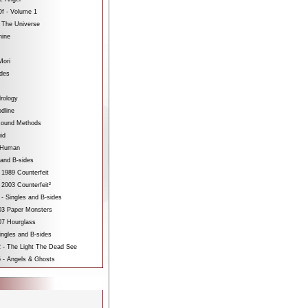
f - Volume 1
 The Universe
hine
Mori
ides
rology
dline
sound Methods
id
bHuman
 and B-sides
 1989 Counterfeit
 2003 Counterfeit²
 - Singles and B-sides
3 Paper Monsters
7 Hourglass
ngles and B-sides
 - The Light The Dead See
 - Angels & Ghosts