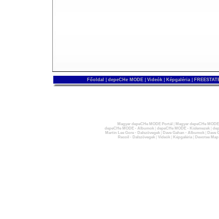
Főoldal
|
depeCHe MODE
|
Videók
|
Képgaléria
|
FREESTATE
Magyar depeCHe MODE Portál
|
Magyar depeCHe MODE 
depeCHe MODE - Albumok
|
depeCHe MODE - Kislemezek
|
dep
Martin Lee Gore - Dalszövegek
|
Dave Gahan - Albumok
|
Dave G
Recoil - Dalszövegek
|
Videók
|
Képgaléria
|
Devotee Map