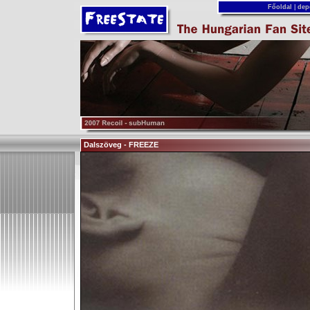
Főoldal
|
dep
Dalszöveg - FREEZE