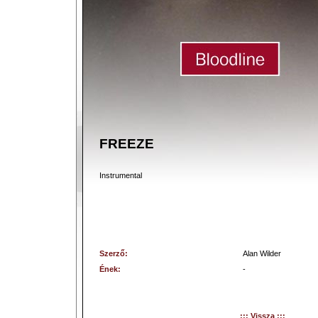
FREEZE
Instrumental
Szerző:
Alan Wilder
Ének:
-
::: Vissza :::