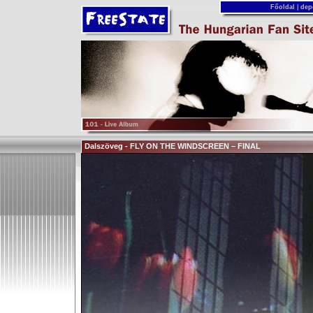
Főoldal
|
dep
Dalszöveg - FLY ON THE WINDSCREEN – FINAL