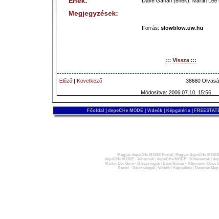
Ének:
Dave Gahan (ének), Martin Lee 
Megjegyzések:
Forrás:
slowblow.uw.hu
::: Vissza :::
Előző
|
Következő
38680 Olvasá
Módosítva: 2006.07.10. 15:56
Főoldal
|
depeCHe MODE
|
Videók
|
Képgaléria
|
FREESTATE
Magyar depeCHe MODE Portál
|
Magyar depeCHe MODE 
depeCHe MODE - Albumok
|
depeCHe MODE - Kislemezek
|
dep
Martin Lee Gore - Dalszövegek
|
Dave Gahan - Albumok
|
Dave G
Recoil - Dalszövegek
|
Videók
|
Képgaléria
|
Devotee Map