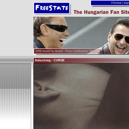
Főoldal
|
dep
Dalszöveg - CURSE