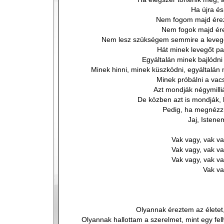
Ha újra és
Nem fogom majd érez
Nem fogok majd ére
Nem lesz szükségem semmire a levegő
Hát minek levegőt paz
Egyáltalán minek bajlódni
Minek hinni, minek küszködni, egyáltalán m
Minek próbálni a vacs
Azt mondják négymill
De közben azt is mondják, 
Pedig, ha megnézzü
Jaj, Istene
Vak vagy, vak va
Vak vagy, vak va
Vak vagy, vak va
Vak va
Olyannak éreztem az életet,
Olyannak hallottam a szerelmet, mint egy fe