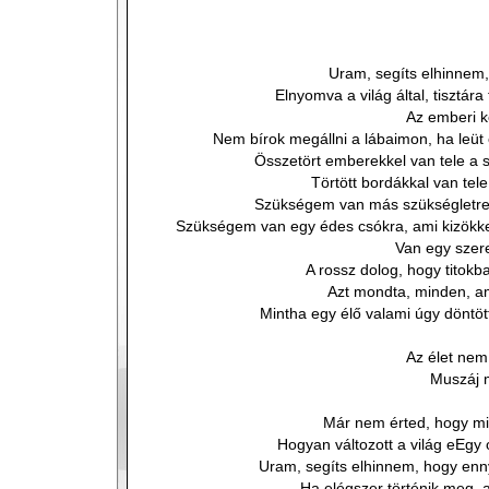
Uram, segíts elhinnem,
Elnyomva a világ által, tisztára
Az emberi k
Nem bírok megállni a lábaimon, ha leüt
Összetört emberekkel van tele a 
Törtött bordákkal van tele
Szükségem van más szükségletre i
Szükségem van egy édes csókra, ami kizökk
Van egy szere
A rossz dolog, hogy titokb
Azt mondta, minden, am
Mintha egy élő valami úgy döntö
Az élet nem 
Muszáj 
Már nem érted, hogy mi 
Hogyan változott a világ eEgy 
Uram, segíts elhinnem, hogy enny
Ha elégszer történik meg, a