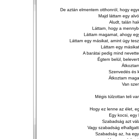
De aztán elmentem otthonról, hogy egye
Majd láttam egy alvó
Aludt, talán hal
Láttam, hogy a mennybe
Láttam magamat, ahogy eg
Láttam egy másikat, amint úgy tes
Láttam egy másikat,
A barátai pedig mind nevette
Égtem belül, belever
Átkoztam 
Szenvedés és k
Átkoztam maga
Van sze
Mégis túlzottan teli v
Hogy ez lenne az élet, e
Egy kocsi, egy 
Szabadság azt vála
Vagy szabadság elhallgatt
Szabadság az, ha egye