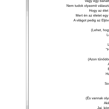
Vagy egy bánatta
Nem tudok olyasmit választ
Hogy az élet
Mert én az életet egy
A világot pedig az Elj
(Lehet, hog
L
"H
(Azon tűnődö
H
So
(És vannak oly
Aki
Jaj, kö