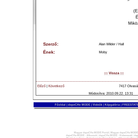
(E
É
Mikö
Szerző:
Alan Wilder / Hall
Ének:
Moby
::: Vissza :::
Előző
|
Következő
7417 Olvasá
Módosítva: 2010.09.22. 13:31
Főoldal
|
depeCHe MODE
|
Videók
|
Képgaléria
|
FREESTATE
Magyar depeCHe MODE Portál
|
Magyar depeCHe MODE 
depeCHe MODE - Albumok
|
depeCHe MODE - Kislemezek
|
dep