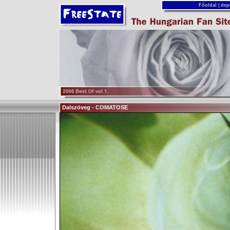
Főoldal
|
dep
Dalszöveg - COMATOSE