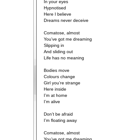
In your eyes
Hypnotised
Here I believe
Dreams never deceive
Comatose, almost
You’ve got me dreaming
Slipping in
And sliding out
Life has no meaning
Bodies move
Colours change
Girl you’re strange
Here inside
I’m at home
I’m alive
Don’t be afraid
I’m floating away
Comatose, almost
You’ve got me dreaming