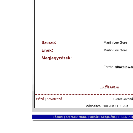
Szerző:
Martin Lee Gore
Ének:
Martin Lee Gore
Megjegyzések:
Forrás:
slowblow.
::: Vissza :::
Előző
|
Következő
12869 Olvasá
Módosítva: 2006.08.11. 15:53
Főoldal
|
depeCHe MODE
|
Videók
|
Képgaléria
|
FREESTATE