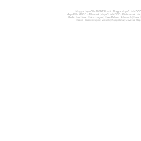
Magyar depeCHe MODE Portál
|
Magyar depeCHe MODE 
depeCHe MODE - Albumok
|
depeCHe MODE - Kislemezek
|
dep
Martin Lee Gore - Dalszövegek
|
Dave Gahan - Albumok
|
Dave G
Recoil - Dalszövegek
|
Videók
|
Képgaléria
|
Devotee Map