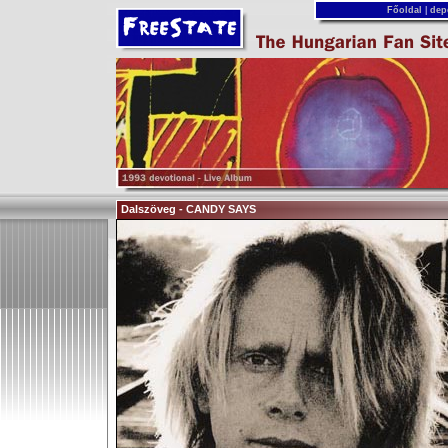
Főoldal
|
dep
Dalszöveg - CANDY SAYS