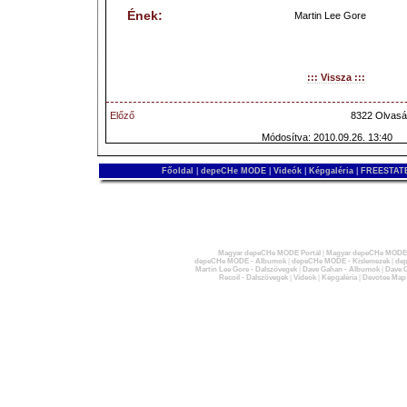
Ének:
Martin Lee Gore
::: Vissza :::
Előző
8322 Olvasá
Módosítva: 2010.09.26. 13:40
Főoldal
|
depeCHe MODE
|
Videók
|
Képgaléria
|
FREESTATE
Magyar depeCHe MODE Portál
|
Magyar depeCHe MODE 
depeCHe MODE - Albumok
|
depeCHe MODE - Kislemezek
|
dep
Martin Lee Gore - Dalszövegek
|
Dave Gahan - Albumok
|
Dave G
Recoil - Dalszövegek
|
Videók
|
Képgaléria
|
Devotee Map