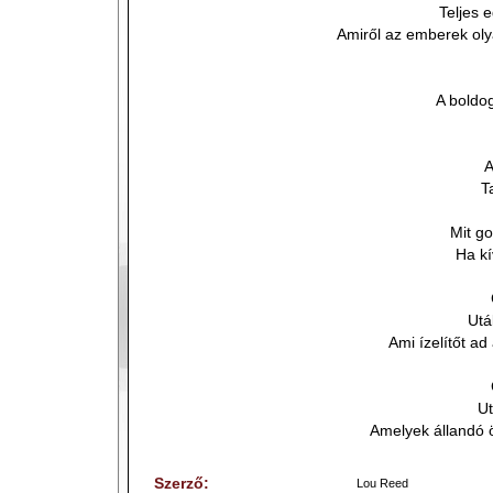
Teljes 
Amiről az emberek oly
A boldo
A
T
Mit go
Ha k
Utá
Ami ízelítőt ad
Ut
Amelyek állandó ö
Szerző:
Lou Reed